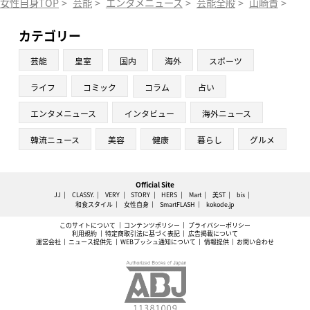
女性自身TOP
>
芸能
>
エンタメニュース
>
芸能全般
>
山崎貴
>
「
カテゴリー
芸能
皇室
国内
海外
スポーツ
ライフ
コミック
コラム
占い
エンタメニュース
インタビュー
海外ニュース
韓流ニュース
美容
健康
暮らし
グルメ
Official Site
JJ
CLASSY.
VERY
STORY
HERS
Mart
美ST
bis
和食スタイル
女性自身
SmartFLASH
kokode.jp
このサイトについて
コンテンツポリシー
プライバシーポリシー
利用規約
特定商取引法に基づく表記
広告掲載について
運営会社
ニュース提供先
WEBプッシュ通知について
情報提供
お問い合わせ