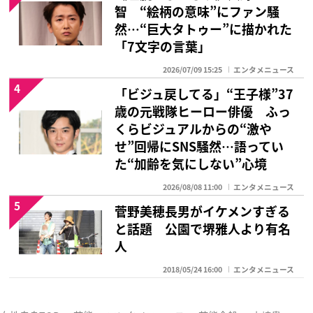
智 “絵柄の意味”にファン騒
然…“巨大タトゥー”に描かれた
「7文字の言葉」
2026/07/09 15:25
エンタメニュース
4
「ビジュ戻してる」“王子様”37
歳の元戦隊ヒーロー俳優 ふっ
くらビジュアルからの“激や
せ”回帰にSNS騒然…語ってい
た“加齢を気にしない”心境
2026/08/08 11:00
エンタメニュース
5
菅野美穂長男がイケメンすぎる
と話題 公園で堺雅人より有名
人
2018/05/24 16:00
エンタメニュース