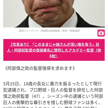
読売ジャイアンツ・阿部慎之助前監督（写真：時事通信）
【写真あり】「このままじゃ娘さんが深い傷を負う」巨
人・阿部前監督の復帰署名に賛同したアカデミー監督（他
8枚）
《阿部慎之助の監督復帰を求めます》
5月25日、18歳の長女に暴力を振るったとして現行
犯逮捕され、プロ野球・巨人の監督を辞任した阿部
慎之助前監督（47）。シーズン中の逮捕という阿部
巨人の衝撃的な幕引きを惜しむ野球ファンは多く、