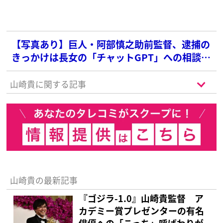
【写真あり】巨人・阿部慎之助前監督、逮捕の
きっかけは長女の「チャットGPT」への相談…
元児相職員が語る「通報した3つの理由」
山崎貴に関する記事
山崎貴の最新記事
『ゴジラ-1.0』山崎貴監督 ア
カデミー賞プレゼンターの有名
俳優への「こっち」呼ばわりが