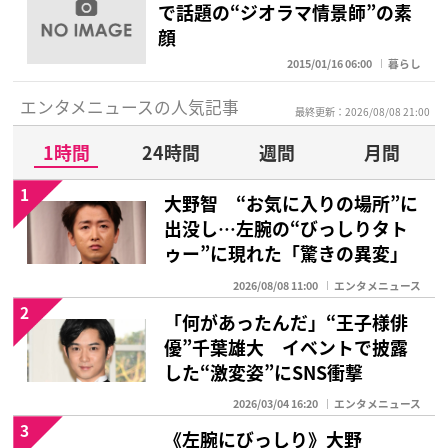
で話題の“ジオラマ情景師”の素
顔
2015/01/16 06:00
暮らし
エンタメニュースの人気記事
最終更新：2026/08/08 21:00
1時間
24時間
週間
月間
1
大野智 “お気に入りの場所”に
出没し…左腕の“びっしりタト
ゥー”に現れた「驚きの異変」
2026/08/08 11:00
エンタメニュース
2
「何があったんだ」“王子様俳
優”千葉雄大 イベントで披露
した“激変姿”にSNS衝撃
2026/03/04 16:20
エンタメニュース
3
《左腕にびっしり》大野