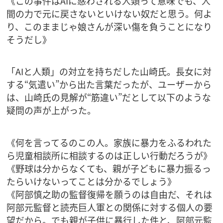
《この事件はAIに惑わされる人類って意味でも、人
間の力で元に戻さないといけない奴だと思う。何よ
り、このままじゃ娘さんが深い傷を負うことになり
そうだし》
「AIと人類」の対立を持ちだした山崎氏。長女に対
する“気遣い”から出た言葉だったが、ユーザーから
は、山崎氏の見解が“筋違い”だとして以下のような
疑問の声が上がった。
《何を言ってるのこの人。家族に暴力をふるわれた
ら児童相談所に相談するのは正しい行動だろうが》
《野球は分からなくても、親が子どもに暴力振るっ
たらいけないってことは分かるでしょう》
《阿部慎之助の監督復帰を願うのは自由だ、それは
阿部元監督と読売巨人軍との関係に対する個人の要
望だから。でも親が子供に暴行した件と、阿部元監