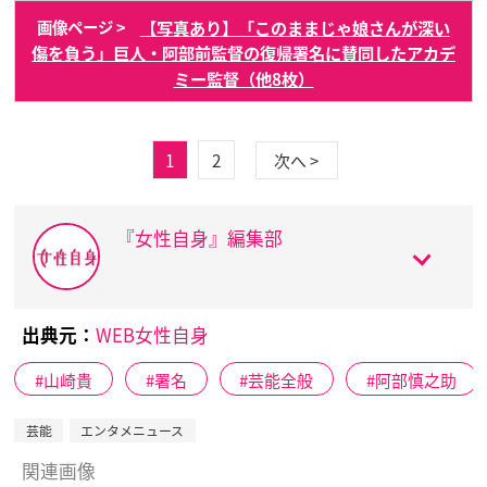
【写真あり】「このままじゃ娘さんが深い
画像ページ >
傷を負う」巨人・阿部前監督の復帰署名に賛同したアカデ
ミー監督（他8枚）
1
2
次へ >
『女性自身』編集部
出典元：
WEB女性自身
山崎貴
署名
芸能全般
阿部慎之助
芸能
エンタメニュース
関連画像