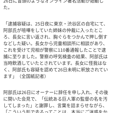
26日に冒頭のようなオンライン署名活動が始動し
た。
「逮捕容疑は、25日夜に東京・渋谷区の自宅にて、
阿部氏が喧嘩をしていた姉妹の仲裁に入ったとこ
ろ、長女に言い返され、胸ぐらをつかんで押し倒す
などした疑い。長女から児童相談所に相談があり、
これを受けて児相が警察に110番通報したことで逮
捕に至りました。警察の呼気検査の結果、阿部氏は
当時飲酒していたとされています。長女に怪我はな
く、阿部氏も容疑を認めて26日未明に釈放されてい
ます」（全国紙記者）
阿部氏は26日にオーナーに辞任を申し入れ、その後
に開いた会見で、「伝統ある巨人軍の監督の名を汚
してしまった」と謝罪し、言葉を詰まらせながら、
「こういう形で去るってことは、本当にご迷惑をか