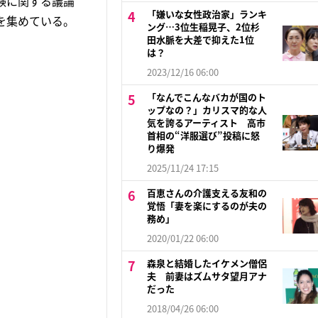
験に関する議論
「嫌いな女性政治家」ランキ
を集めている。
ング…3位生稲晃子、2位杉
田水脈を大差で抑えた1位
は？
2023/12/16 06:00
「なんでこんなバカが国のト
ップなの？」カリスマ的な人
気を誇るアーティスト 高市
首相の“洋服選び”投稿に怒
り爆発
2025/11/24 17:15
百恵さんの介護支える友和の
覚悟「妻を楽にするのが夫の
務め」
2020/01/22 06:00
森泉と結婚したイケメン僧侶
夫 前妻はズムサタ望月アナ
だった
2018/04/26 06:00