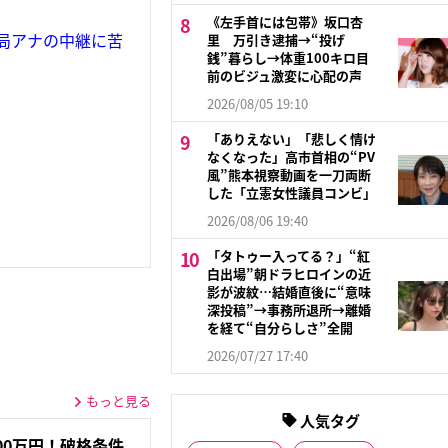
《左手首には包帯》坂口杏
局アナの中継に苦
里 万引き逮捕→“投げ
銭”暮らし→体重100キロ目
前のビジュ激変に心配の声
2026/08/05 19:10
「ありえない」「悲しく情け
なくなった」高市首相の“PV
風”熊本視察動画を一刀両断
した「立憲女性議員コンビ」
2026/08/06 19:40
「タトゥー入ってる？」“紅
白出場”朝ドラヒロインの近
影が波紋…結婚直後に“意味
深投稿”→事務所退所→離婚
を経て“自分らしさ”全開
2026/07/27 17:40
もっと見る
人気タグ
00万円！破格条件