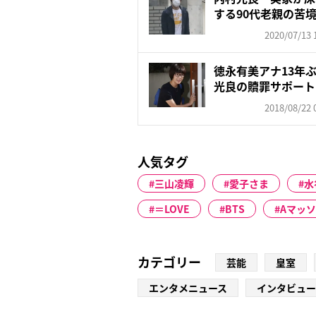
する90代老親の苦
2020/07/13 
徳永有美アナ13年
光良の贖罪サポート
2018/08/22 
人気タグ
三山凌輝
愛子さま
水
＝LOVE
BTS
Aマッソ
カテゴリー
芸能
皇室
エンタメニュース
インタビュー