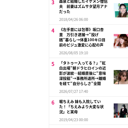
森泉と結婚したイケメン僧侶
夫 前妻はズムサタ望月アナ
だった
2018/04/26 06:00
《左手首には包帯》坂口杏
里 万引き逮捕→“投げ
銭”暮らし→体重100キロ目
前のビジュ激変に心配の声
2026/08/05 19:10
「タトゥー入ってる？」“紅
白出場”朝ドラヒロインの近
影が波紋…結婚直後に“意味
深投稿”→事務所退所→離婚
を経て“自分らしさ”全開
2026/07/27 17:40
堀ちえみ 妹も入院してい
た！「ちえみより大変な状
況」と実母
2019/04/23 00:00