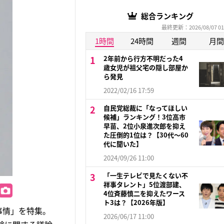
総合ランキング
最終更新：2026/08/07 01
1時間
24時間
週間
月間
2年前から行方不明だった4
歳女児が祖父宅の隠し部屋か
ら発見
2022/02/16 17:59
自民党総裁に「なってほしい
候補」ランキング！3位高市
早苗、2位小泉進次郎を抑え
た圧倒的1位は？【30代〜60
代に聞いた】
2024/09/26 11:00
「一生テレビで見たくない不
祥事タレント」5位渡部建、
4位斉藤慎二を抑えたワース
ト3は？【2026年版】
事情」を特集。
2026/06/17 11:00