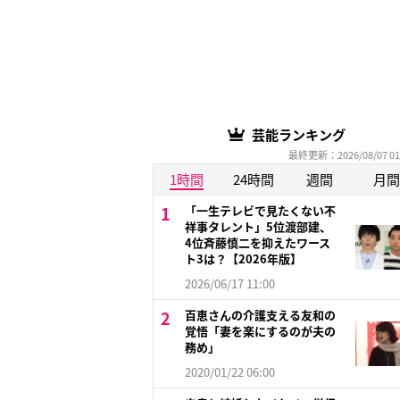
芸能ランキング
最終更新：2026/08/07 01
1時間
24時間
週間
月間
「一生テレビで見たくない不
祥事タレント」5位渡部建、
4位斉藤慎二を抑えたワース
ト3は？【2026年版】
2026/06/17 11:00
百恵さんの介護支える友和の
覚悟「妻を楽にするのが夫の
務め」
2020/01/22 06:00