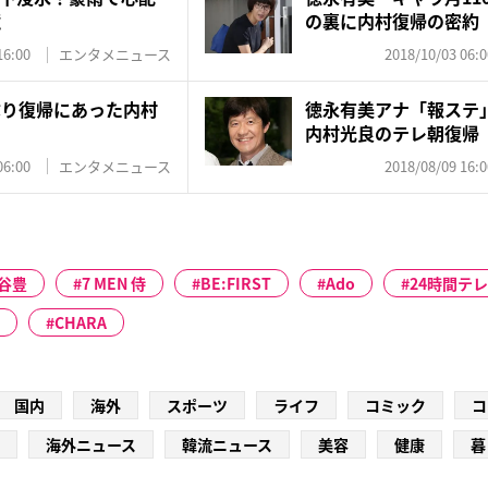
境
の裏に内村復帰の密約
16:00
エンタメニュース
2018/10/03 06:0
ぶり復帰にあった内村
徳永有美アナ「報ステ
内村光良のテレ朝復帰
06:00
エンタメニュース
2018/08/09 16:0
谷豊
7 MEN 侍
BE:FIRST
Ado
24時間テ
CHARA
国内
海外
スポーツ
ライフ
コミック
コ
海外ニュース
韓流ニュース
美容
健康
暮