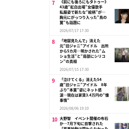
《前にも後ろにもタトゥー》
43歳“紅白出場”女優歌手
私服姿で新たな“絵柄”が…
胸元にがっつり入った“鳥の
翼”も話題に
2026/07/17 17:30
「地獄見たんで」消えた
元“旧ジャニ”アイドル 出所
から5カ月…明かされた“ム
ショ生活”と“局部にシリコ
ン”の真相
2026/07/15 17:30
「泣けてくる」消えた54
歳“旧ジャニ”アイドル 8年
ぶり“本業”姿にネット感
涙…現在は家賃3.4万円の“懐
事情”
2026/08/06 19:10
大野智 イベント開催の布石
か…7月下旬に目撃された
「嵐再始動は関わらなかった