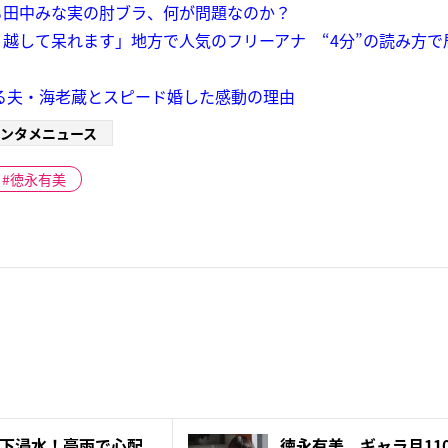
る田中みな実の肘ブラ、何が問題なのか？
越して呆れます」地方で人気のフリーアナ “4分”の読み方で
る夫・海老蔵とスピード婚した感動の理由
ンタメニュース
徳永有美
下浸水！豪雨で心配
徳永有美 ギャラ月11