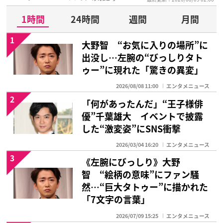
1時間
24時間
週間
月間
1
大野智 “お気に入りの場所”に
出没し…左腕の“びっしりタト
ゥー”に現れた「驚きの異変」
2026/08/08 11:00
エンタメニュース
2
「何があったんだ」“王子様俳
優”千葉雄大 イベントで披露
した“激変姿”にSNS衝撃
2026/03/04 16:20
エンタメニュース
3
《左腕にびっしり》大野
智 “絵柄の意味”にファン騒
然…“巨大タトゥー”に描かれた
「7文字の言葉」
2026/07/09 15:25
エンタメニュース