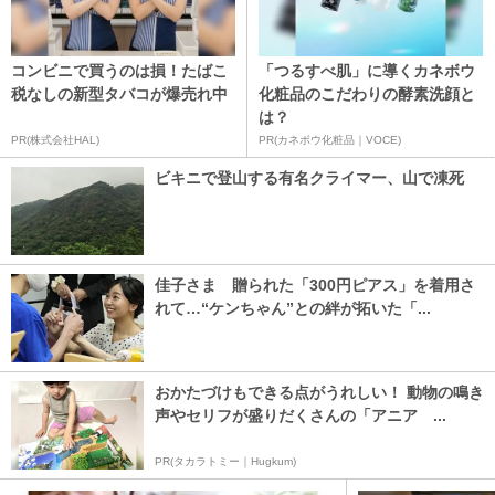
コンビニで買うのは損！たばこ
「つるすべ肌」に導くカネボウ
税なしの新型タバコが爆売れ中
化粧品のこだわりの酵素洗顔と
は？
PR(株式会社HAL)
PR(カネボウ化粧品｜VOCE)
ビキニで登山する有名クライマー、山で凍死
佳子さま 贈られた「300円ピアス」を着用さ
れて…“ケンちゃん”との絆が拓いた「...
おかたづけもできる点がうれしい！ 動物の鳴き
声やセリフが盛りだくさんの「アニア ...
PR(タカラトミー｜Hugkum)