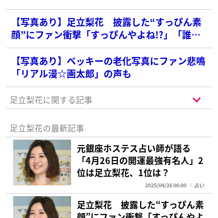
【写真あり】足立梨花 披露した“すっぴん素
顔”にファン衝撃「すっぴんやよね!?」「誰か
わからなかった」
【写真あり】ベッキーの老化写真にファン悲鳴
「リアル漫☆画太郎」の声も
足立梨花に関する記事
足立梨花の最新記事
元銀座ホステス占い師が語る
「4月26日の開運最強有名人」2
位は足立梨花、1位は？
2025/04/26 06:00
占い
足立梨花 披露した“すっぴん素
顔”にファン衝撃「すっぴんやよ