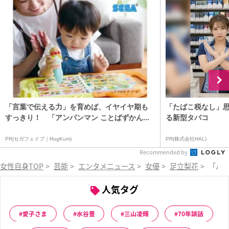
「言葉で伝える力」を育めば、イヤイヤ期も
「たばこ税なし」
すっきり！ 「アンパンマン ことばずかん...
る新型タバコ
PR(セガフェイブ｜HugKum)
PR(株式会社HAL)
Recommended by
女性自身TOP
>
芸能
>
エンタメニュース
>
女優
>
足立梨花
>
「パン
人気タグ
愛子さま
水谷豊
三山凌輝
70年談話