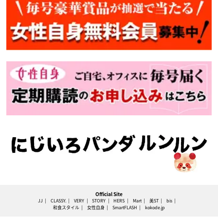
Official Site
JJ
CLASSY.
VERY
STORY
HERS
Mart
美ST
bis
和食スタイル
女性自身
SmartFLASH
kokode.jp