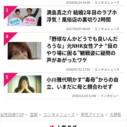
2018/05/24 16:00
エンタメニュース
3
満島真之介 結婚2年目のラブホ
浮気！風俗店の裏切り2時間
2017/03/07 00:00
エンタメニュース
4
「野球なんかどうでも良いんだ
ろうな」元NHK女性アナ “目の
やり場に困る”観戦姿に疑問の
声があがったワケ
2026/07/22 17:55
エンタメニュース
5
小川雅代明かす“毒母”からの自
立、いまだに母と顔合わせず
2018/11/18 11:00
インタビュー
女性自身TOP
>
芸能
>
エンタメニュース
>
男性アイドル
>
大野智
>