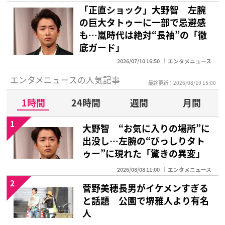
「正直ショック」大野智 左腕
の巨大タトゥーに一部で忌避感
も…嵐時代は絶対“長袖”の「徹
底ガード」
2026/07/10 16:50
エンタメニュース
エンタメニュースの人気記事
最終更新：2026/08/10 15:00
1時間
24時間
週間
月間
1
大野智 “お気に入りの場所”に
出没し…左腕の“びっしりタト
ゥー”に現れた「驚きの異変」
2026/08/08 11:00
エンタメニュース
2
菅野美穂長男がイケメンすぎる
と話題 公園で堺雅人より有名
人