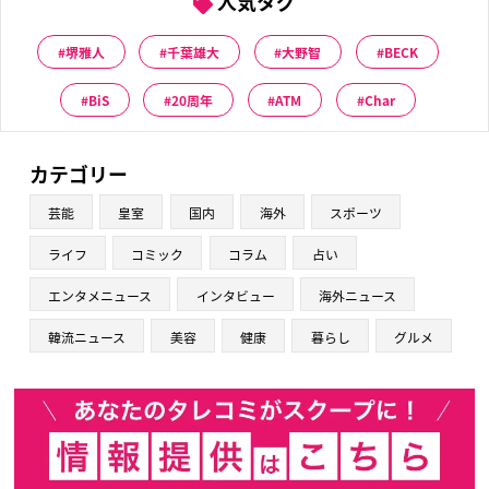
人気タグ
堺雅人
千葉雄大
大野智
BECK
BiS
20周年
ATM
Char
カテゴリー
芸能
皇室
国内
海外
スポーツ
ライフ
コミック
コラム
占い
エンタメニュース
インタビュー
海外ニュース
韓流ニュース
美容
健康
暮らし
グルメ