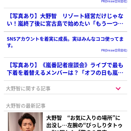
PR(Dreaw合同会社)
【写真あり】大野智 リゾート経営だけじゃな
い！嵐終了後に宮古島で始めたい「もう一つの
ビジネス」
SNSアカウントを着実に成長。実はみんなココ使ってま
す。
PR(Dreaw合同会社)
【写真あり】《嵐番記者座談会》ライブで最も
下着を着替えるメンバーは？「オフの日も嵐だ
った」感激した大野智からの“感謝の手紙”
大野智に関する記事
大野智の最新記事
大野智 “お気に入りの場所”に
出没し…左腕の“びっしりタトゥ