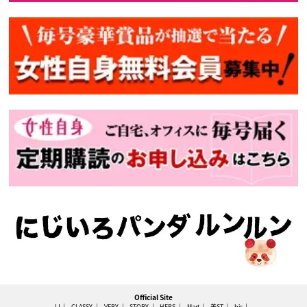
Official Site
JJ
CLASSY.
VERY
STORY
HERS
Mart
美ST
bis