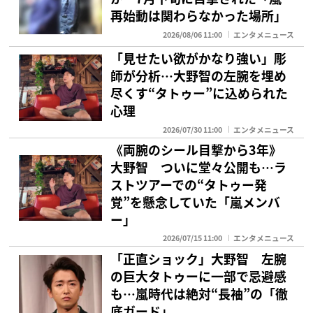
再始動は関わらなかった場所」
2026/08/06 11:00
エンタメニュース
「見せたい欲がかなり強い」彫
師が分析…大野智の左腕を埋め
尽くす“タトゥー”に込められた
心理
2026/07/30 11:00
エンタメニュース
《両腕のシール目撃から3年》
大野智 ついに堂々公開も…ラ
ストツアーでの“タトゥー発
覚”を懸念していた「嵐メンバ
ー」
2026/07/15 11:00
エンタメニュース
「正直ショック」大野智 左腕
の巨大タトゥーに一部で忌避感
も…嵐時代は絶対“長袖”の「徹
底ガード」