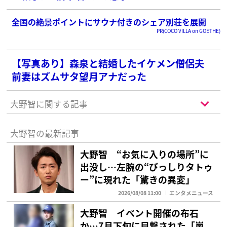
全国の絶景ポイントにサウナ付きのシェア別荘を展開
PR(COCO VILLA on GOETHE)
【写真あり】森泉と結婚したイケメン僧侶夫
前妻はズムサタ望月アナだった
大野智に関する記事
大野智の最新記事
大野智 “お気に入りの場所”に
出没し…左腕の“びっしりタトゥ
ー”に現れた「驚きの異変」
2026/08/08 11:00
エンタメニュース
大野智 イベント開催の布石
か…7月下旬に目撃された「嵐