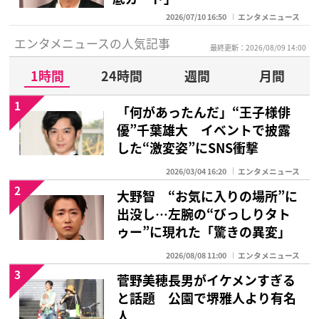
2026/07/10 16:50
エンタメニュース
エンタメニュースの人気記事
最終更新：2026/08/09 14:00
1時間
24時間
週間
月間
1
「何があったんだ」“王子様俳
優”千葉雄大 イベントで披露
した“激変姿”にSNS衝撃
2026/03/04 16:20
エンタメニュース
2
大野智 “お気に入りの場所”に
出没し…左腕の“びっしりタト
ゥー”に現れた「驚きの異変」
2026/08/08 11:00
エンタメニュース
3
菅野美穂長男がイケメンすぎる
と話題 公園で堺雅人より有名
人