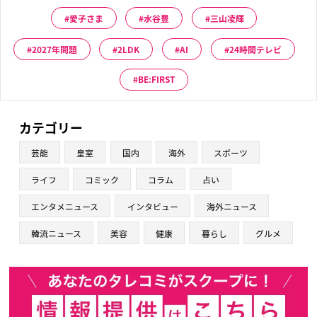
愛子さま
水谷豊
三山凌輝
2027年問題
2LDK
AI
24時間テレビ
BE:FIRST
カテゴリー
芸能
皇室
国内
海外
スポーツ
ライフ
コミック
コラム
占い
エンタメニュース
インタビュー
海外ニュース
韓流ニュース
美容
健康
暮らし
グルメ