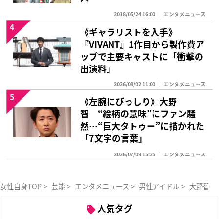
2018/05/24 16:00
エンタメニュース
4
《ギャラリストを入手》
『VIVANT』1作目から製作費ア
ップで主要キャストに「衝撃の
出演料」
2026/08/02 11:00
エンタメニュース
5
《左腕にびっしり》大野
智 “絵柄の意味”にファン騒
然…“巨大タトゥー”に描かれた
「7文字の言葉」
2026/07/09 15:25
エンタメニュース
女性自身TOP
>
芸能
>
エンタメニュース
>
男性アイドル
>
大野智
>
人気タグ