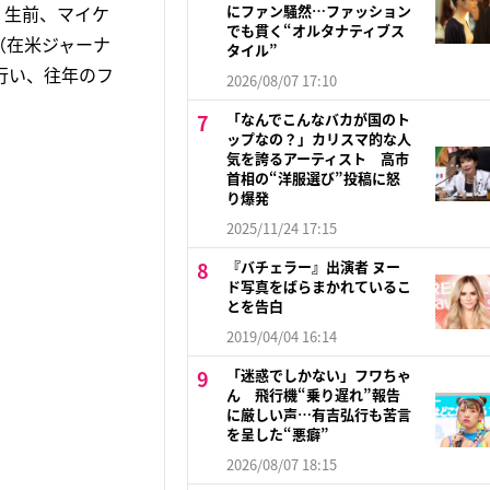
、生前、マイケ
にファン騒然…ファッション
でも貫く“オルタナティブス
（在米ジャーナ
タイル”
を行い、往年のフ
2026/08/07 17:10
「なんでこんなバカが国のト
ップなの？」カリスマ的な人
気を誇るアーティスト 高市
首相の“洋服選び”投稿に怒
り爆発
2025/11/24 17:15
『バチェラー』出演者 ヌー
ド写真をばらまかれているこ
とを告白
2019/04/04 16:14
「迷惑でしかない」フワちゃ
ん 飛行機“乗り遅れ”報告
に厳しい声…有吉弘行も苦言
を呈した“悪癖”
2026/08/07 18:15