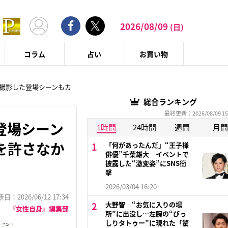
2026/08/09
(日)
コラム
占い
お買い物
 撮影した登場シーンもカ
総合ランキング
最終更新：2026/08/09 15
登場シーン
1時間
24時間
週間
月間
を許さなか
「何があったんだ」“王子様
俳優”千葉雄大 イベントで
披露した“激変姿”にSNS衝
撃
2026/03/04 16:20
：2026/06/12 17:34
大野智 “お気に入りの場
『女性自身』編集部
所”に出没し…左腕の“びっ
しりタトゥー”に現れた「驚