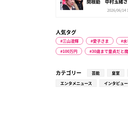
関根勤 中村玉緒さ
かし...
2026/06/14 
人気タグ
三山凌輝
愛子さま
水
100万円
30歳まで童貞だと
カテゴリー
芸能
皇室
エンタメニュース
インタビュー