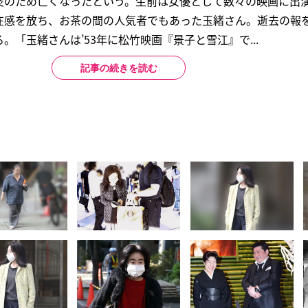
炎のため亡くなったという。生前は女優として数々の映画に出
在感を放ち、お茶の間の人気者でもあった玉緒さん。逝去の報を
「玉緒さんは’53年に松竹映画『景子と雪江』で...
記事の続きを読む