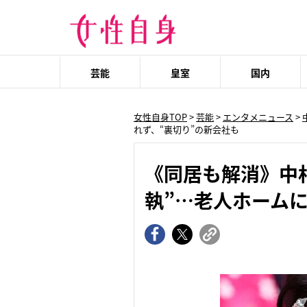
芸能
皇室
国内
女性自身TOP
>
芸能
>
エンタメニュース
>
れず、“裏切り”の新会社も
《同居も解消》中
執”…老人ホーム