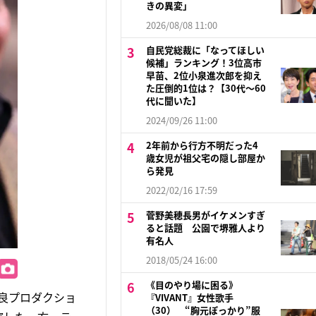
きの異変」
2026/08/08 11:00
自民党総裁に「なってほしい
候補」ランキング！3位高市
早苗、2位小泉進次郎を抑え
た圧倒的1位は？【30代〜60
代に聞いた】
2024/09/26 11:00
2年前から行方不明だった4
歳女児が祖父宅の隠し部屋か
ら発見
2022/02/16 17:59
菅野美穂長男がイケメンすぎ
ると話題 公園で堺雅人より
有名人
2018/05/24 16:00
《目のやり場に困る》
長良プロダクショ
『VIVANT』女性歌手
（30） “胸元ぽっかり”服