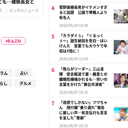
とも…確執長女と
菅野美穂長男がイケメンすぎ
0
エンタメニュース
ると話題 公園で堺雅人より
有名人
2018/05/24 16:00
「カラダぐぅ」「くるっく
ぅ〜」誕生秘話を告白…ほい
B＆ZAI
けんた 営業でも大ウケで年
収は3倍に！
2026/08/09 11:00
「我らがリーダー」三山凌
ラム
占い
輝 密会報道で妻・趣里との
離婚危機囁かれるも…労いの
らし
グルメ
言葉をかけた“舞台共演者”
2026/08/07 18:35
「迷惑でしかない」フワちゃ
ん 飛行機“乗り遅れ”報告
に厳しい声…有吉弘行も苦言
を呈した“悪癖”
2026/08/07 18:15