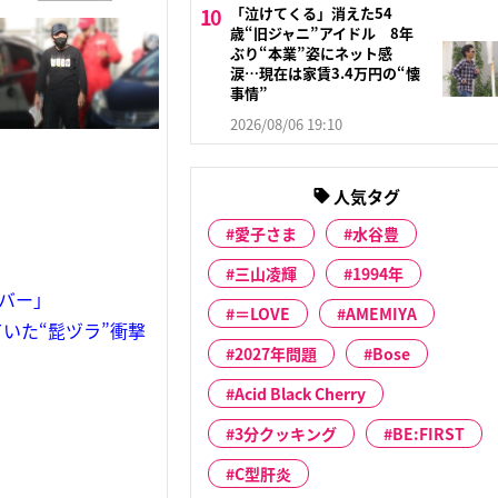
「泣けてくる」消えた54
歳“旧ジャニ”アイドル 8年
ぶり“本業”姿にネット感
涙…現在は家賃3.4万円の“懐
事情”
2026/08/06 19:10
人気タグ
愛子さま
水谷豊
三山凌輝
1994年
バー」
＝LOVE
AMEMIYA
いた“髭ヅラ”衝撃
2027年問題
Bose
Acid Black Cherry
3分クッキング
BE:FIRST
C型肝炎