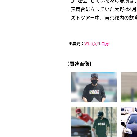
が“密会”していたあの場所は
表舞台に立っていた大野は4
ストツアー中、東京都内の飲食
出典元：
WEB女性自身
【関連画像】