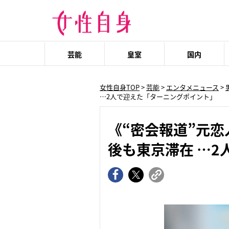
芸能
皇室
国内
女性自身TOP
>
芸能
>
エンタメニュース
>
…2人で迎えた「ターニングポイント」
《“密会報道”元
後も東京滞在 …