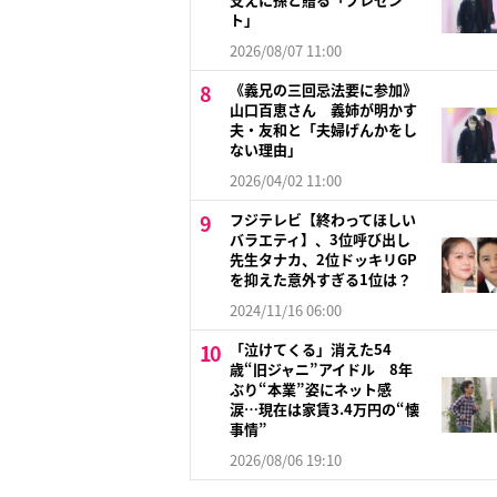
ト」
2026/08/07 11:00
《義兄の三回忌法要に参加》
山口百恵さん 義姉が明かす
夫・友和と「夫婦げんかをし
ない理由」
2026/04/02 11:00
フジテレビ【終わってほしい
バラエティ】、3位呼び出し
先生タナカ、2位ドッキリGP
を抑えた意外すぎる1位は？
2024/11/16 06:00
「泣けてくる」消えた54
歳“旧ジャニ”アイドル 8年
ぶり“本業”姿にネット感
涙…現在は家賃3.4万円の“懐
事情”
2026/08/06 19:10