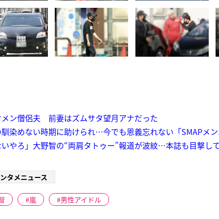
ケメン僧侶夫 前妻はズムサタ望月アナだった
馴染めない時期に助けられ…今でも恩義忘れない「SMAPメン
いやろ」大野智の“両肩タトゥー”報道が波紋…本誌も目撃して
ンタメニュース
智
嵐
男性アイドル