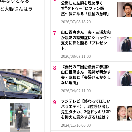
5年ぶりとなる
公開した左腕を埋め尽く
ると大野さんはラ
す“タトゥー”にファン騒
然…気になる「絵柄の意味」
2026/07/08 18:20
山口百恵さん 夫・三浦友和
が親友の認知症にショック…
支えに孫と贈る「プレゼン
ト」
2026/08/07 11:00
《義兄の三回忌法要に参加》
山口百恵さん 義姉が明かす
夫・友和と「夫婦げんかをし
ない理由」
2026/04/02 11:00
フジテレビ【終わってほしい
バラエティ】、3位呼び出し
先生タナカ、2位ドッキリGP
を抑えた意外すぎる1位は？
2024/11/16 06:00