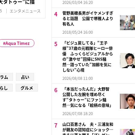
大タトゥー”に描
2026/03/04 16:20
5
エンタメニュース
菅野美穂長男がイケメンすぎ
ると話題 公園で堺雅人より
有名人
2018/05/24 16:00
「ビジュ戻してる」“王子
Aqua Timez
様”37歳の元戦隊ヒーロー俳
優 ふっくらビジュアルから
の“激やせ”回帰にSNS騒
然…語っていた“加齢を気に
しない”心境
ラム
占い
2026/08/08 11:00
らし
グルメ
「本当だったんだ」大野智
公開した左腕を埋め尽く
す“タトゥー”にファン騒
然…気になる「絵柄の意味」
2026/07/08 18:20
山口百恵さん 夫・三浦友和
が親友の認知症にショック…
支えに孫と贈る「プレゼン