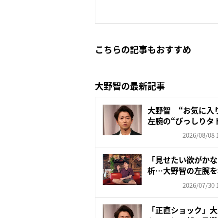
こちらの記事もおすすめ
大野智の最新記事
大野智 “お気に入
左腕の“びっしりタ
「驚...
2026/08/08 
「見せたい欲がかな
析…大野智の左腕を
ー”に...
2026/07/30 
「正直ショック」大