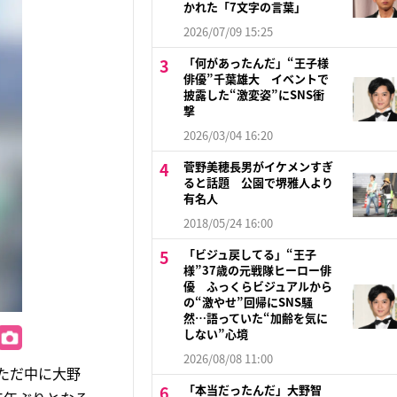
かれた「7文字の言葉」
2026/07/09 15:25
「何があったんだ」“王子様
俳優”千葉雄大 イベントで
披露した“激変姿”にSNS衝
撃
2026/03/04 16:20
菅野美穂長男がイケメンすぎ
ると話題 公園で堺雅人より
有名人
2018/05/24 16:00
「ビジュ戻してる」“王子
様”37歳の元戦隊ヒーロー俳
優 ふっくらビジュアルから
の“激やせ”回帰にSNS騒
然…語っていた“加齢を気に
しない”心境
2026/08/08 11:00
っただ中に大野
「本当だったんだ」大野智