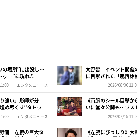
りの場所”に出没し…
大野智 イベント開催
トゥー”に現れた
に目撃された「嵐再始
た...
11:00
エンタメニュース
2026/08/06 11:0
り強い」彫師が分
《両腕のシール目撃か
埋め尽くす“タトゥ
いに堂々公開も…ラス
ト...
11:00
エンタメニュース
2026/07/15 11:0
野智 左腕の巨大タ
《左腕にびっしり》大