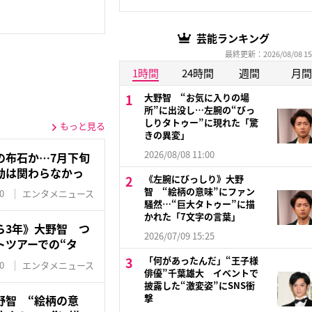
芸能ランキング
最終更新：2026/08/08 15
1時間
24時間
週間
月間
大野智 “お気に入りの場
所”に出没し…左腕の“びっ
しりタトゥー”に現れた「驚
もっと見る
きの異変」
2026/08/08 11:00
の布石か…7月下旬
動は関わらなかっ
《左腕にびっしり》大野
智 “絵柄の意味”にファン
0
エンタメニュース
騒然…“巨大タトゥー”に描
かれた「7文字の言葉」
ら3年》大野智 つ
2026/07/09 15:25
トツアーでの“タ
「何があったんだ」“王子様
0
エンタメニュース
俳優”千葉雄大 イベントで
披露した“激変姿”にSNS衝
撃
野智 “絵柄の意