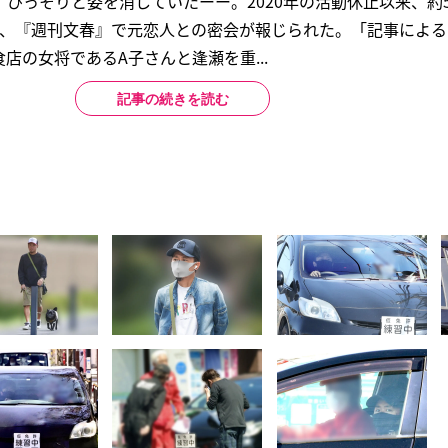
、ひっそりと姿を消していたーー。2020年の活動休止以来、約
月、『週刊文春』で元恋人との密会が報じられた。「記事によ
店の女将であるA子さんと逢瀬を重...
記事の続きを読む