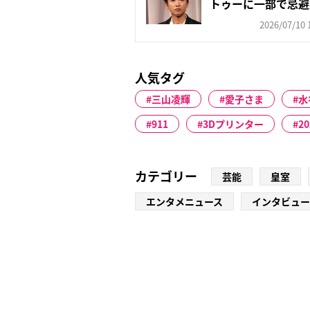
トゥーに一部で忌避
対“長...
2026/07/10 
人気タグ
三山凌輝
愛子さま
水
911
3Dプリンター
2
カテゴリー
芸能
皇室
エンタメニュース
インタビュー