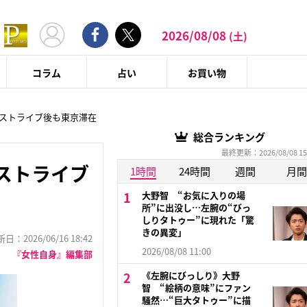
2026/08/08
(土)
コラム
占い
お買い物
ラストライブ後も東京滞在
総合ランキング
最終更新：2026/08/08 15
ストライブ
1時間
24時間
週間
月間
大野智 “お気に入りの場
所”に出没し…左腕の“びっ
しりタトゥー”に現れた「驚
きの異変」
：2026/06/16 18:42
2026/08/08 11:00
『女性自身』編集部
《左腕にびっしり》大野
智 “絵柄の意味”にファン
騒然…“巨大タトゥー”に描