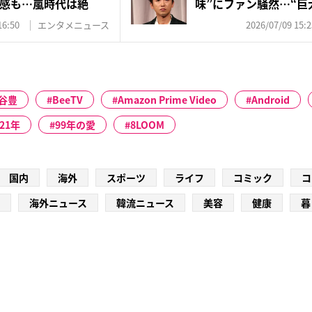
感も…嵐時代は絶
味”にファン騒然…“巨
か...
16:50
エンタメニュース
2026/07/09 15:2
谷豊
BeeTV
Amazon Prime Video
Android
021年
99年の愛
8LOOM
国内
海外
スポーツ
ライフ
コミック
コ
海外ニュース
韓流ニュース
美容
健康
暮