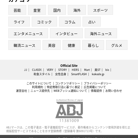
芸能
皇室
国内
海外
スポーツ
ライフ
コミック
コラム
占い
エンタメニュース
インタビュー
海外ニュース
韓流ニュース
美容
健康
暮らし
グルメ
Official Site
JJ
CLASSY.
VERY
STORY
HERS
Mart
美ST
bis
和食スタイル
女性自身
SmartFLASH
kokode.jp
このサイトについて
コンテンツポリシー
プライバシーポリシー
利用規約
特定商取引法に基づく表記
広告掲載について
運営会社
ニュース提供先
WEBプッシュ通知について
情報提供
お問い合わせ
ABJマークは、この電子書店・電子書籍配信サービスが、著作権者からコンテンツ使用許諾を得た正
規版配信サービスであることを示す登録商標（登録番号 第6091713号）です。