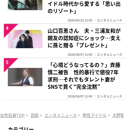
イドル時代から愛する「思い出
のリゾート」
2026/05/22 11:00
エンタメニュース
4
山口百恵さん 夫・三浦友和が
親友の認知症にショック…支え
に孫と贈る「プレゼント」
2026/08/07 11:00
エンタメニュース
5
「心境どうなってるの？」斉藤
慎二被告 性的暴行で懲役7年
求刑…それでもタレント妻が
SNSで貫く“完全沈黙”
2026/08/07 11:00
エンタメニュース
女性自身TOP
>
芸能
>
エンタメニュース
>
男性アイドル
>
大野智
>
カテゴリー