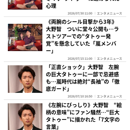
心理
2026/07/30 11:00
エンタメニュース
《両腕のシール目撃から3年》
大野智 ついに堂々公開も…ラ
ストツアーでの“タトゥー発
覚”を懸念していた「嵐メンバ
ー」
2026/07/15 11:00
エンタメニュース
「正直ショック」大野智 左腕
の巨大タトゥーに一部で忌避感
も…嵐時代は絶対“長袖”の「徹
底ガード」
2026/07/10 16:50
エンタメニュース
《左腕にびっしり》大野智 “絵
柄の意味”にファン騒然…“巨大
タトゥー”に描かれた「7文字の
言葉」