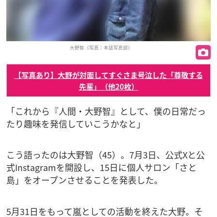
大野智（写真：本誌写真部）
【写真あり】大野が対面してすぐさま号泣した「尊敬する
先輩」（他20枚）
「これから『人間・大野智』として、僕の日常だっ
たり趣味を発信していこうかなと」
こう語ったのは大野智（45）。7月3日、公式Xと公
式Instagramを開設し、15日に個人サロン「さと
島」をオープンさせることを発表した。
5月31日をもって嵐としての活動を終えた大野。そ