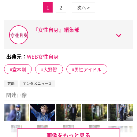
1
2
次へ >
『女性自身』編集部
出典元：
WEB女性自身
堂本剛
大野智
男性アイドル
芸能
エンタメニュース
関連画像
画像をもっと見る