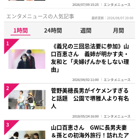
2026/07/09 15:25
エンタメニュース
エンタメニュースの人気記事
最終更新：2026/08/07 20:00
1時間
24時間
週間
月間
1
《義兄の三回忌法要に参加》山
口百恵さん 義姉が明かす夫・
友和と「夫婦げんかをしない理
由」
2026/04/02 11:00
エンタメニュース
2
菅野美穂長男がイケメンすぎる
と話題 公園で堺雅人より有名
人
2018/05/24 16:00
エンタメニュース
3
山口百恵さん GWに長男夫妻
＆孫との初海外旅行！訪れたア