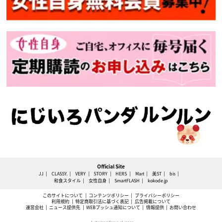
Official Site
JJ
CLASSY.
VERY
STORY
HERS
Mart
美ST
bis
和食スタイル
女性自身
SmartFLASH
kokode.jp
このサイトについて
コンテンツポリシー
プライバシーポリシー
利用規約
特定商取引法に基づく表記
広告掲載について
運営会社
ニュース提供先
WEBプッシュ通知について
情報提供
お問い合わせ