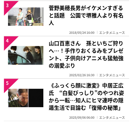
3
菅野美穂長男がイケメンすぎる
と話題 公園で堺雅人より有名
人
2018/05/24 16:00
エンタメニュース
4
山口百恵さん 孫といちご狩り
へ…！手作りおくるみをプレゼ
ント、子供向けアニメも猛勉強
の溺愛ぶり
2025/02/26 16:30
エンタメニュース
5
《ふっくら顔に激変》中居正広
氏 “白髪びっしり”のやつれ姿
から一転…知人にヒマ連呼の隠
遁生活で目論む「復帰の秘策」
2025/09/06 06:00
エンタメニュース