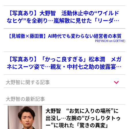
【写真あり】大野智 活動休止中の“ワイルド
なヒゲ”を全剃り…嵐解散に見せた「リーダー
の覚悟」
【見城徹×藤田晋】AI時代でも変わらない経営者の本質
PR(FINCHI on GOETHE)
【写真あり】「かっこ良すぎる」松本潤 メガ
ネにスーツ姿で…親友・中村七之助の披露宴で
見せた“プライベートビジュ”にファン騒然
大野智に関する記事
大野智の最新記事
大野智 “お気に入りの場所”に
出没し…左腕の“びっしりタトゥ
ー”に現れた「驚きの異変」