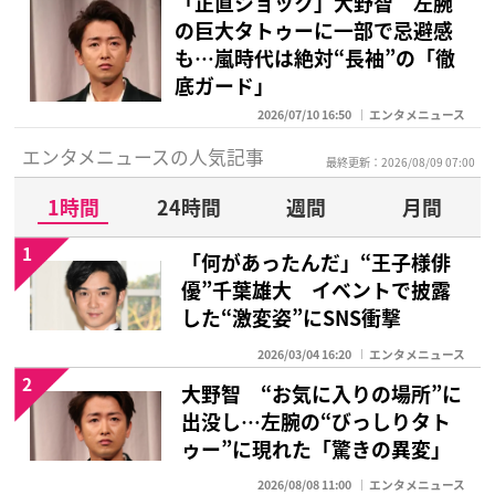
「正直ショック」大野智 左腕
の巨大タトゥーに一部で忌避感
も…嵐時代は絶対“長袖”の「徹
底ガード」
2026/07/10 16:50
エンタメニュース
エンタメニュースの人気記事
最終更新：2026/08/09 07:00
1時間
24時間
週間
月間
1
「何があったんだ」“王子様俳
優”千葉雄大 イベントで披露
した“激変姿”にSNS衝撃
2026/03/04 16:20
エンタメニュース
2
大野智 “お気に入りの場所”に
出没し…左腕の“びっしりタト
ゥー”に現れた「驚きの異変」
2026/08/08 11:00
エンタメニュース