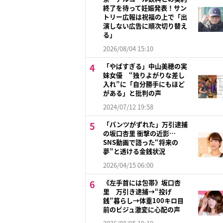
終了を待って妊娠発表！サン
トリー広報は祝福の上で「出
演しない広告に順次切り替え
る」
2026/08/04 15:10
「やばすぎる」中山美穂の実
妹女優 “独りよがりな差し
入れ”に「自分勝手にもほど
がある」と批判の声
2024/07/12 19:58
「パンツがずれた」万引逮捕
の坂口杏里 衝撃の近影…
SNS動画で語った“将来の
夢”と透ける金銭状況
2026/04/15 06:00
《左手首には包帯》坂口杏
里 万引き逮捕→“投げ
銭”暮らし→体重100キロ目
前のビジュ激変に心配の声