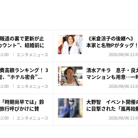
報道の裏で更新が止
《米倉涼子の後継へ》
カウント”、結婚前に
本家と名物Pがタッグ
ド...
11:00
エンタメニュース
2026/08/06 11:0
費高額ランキング！ 3
清水アキラ 息子・良
、“ホテル密会”...
マンションも用意…一
れ”...
11:00
エンタメニュース
2026/08/06 11:0
「時期尚早では」鈴
大野智 イベント開催
旅行呼びかけに賛
に目撃された「嵐再始
た...
11:00
エンタメニュース
2026/08/06 11:0