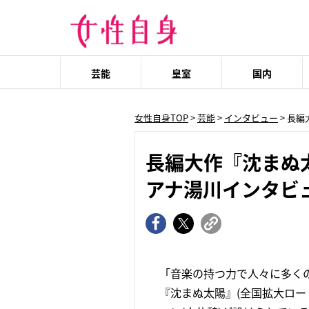
芸能
皇室
国内
女性自身TOP
>
芸能
>
インタビュー
> 長
長編大作『沈まぬ
アナ湯川インタビ
「音楽の持つ力で人々に多く
『沈まぬ太陽』(全国拡大ロー