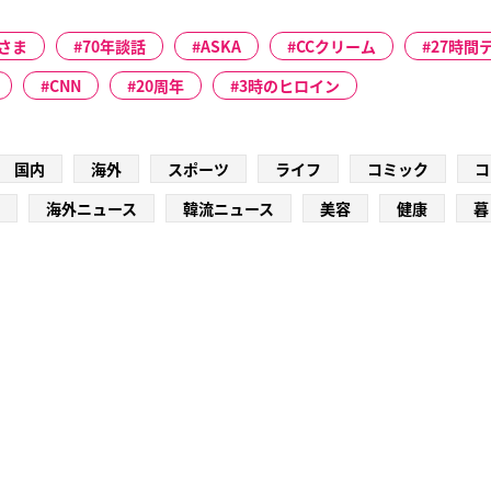
さま
70年談話
ASKA
CCクリーム
27時間
CNN
20周年
3時のヒロイン
国内
海外
スポーツ
ライフ
コミック
コ
海外ニュース
韓流ニュース
美容
健康
暮