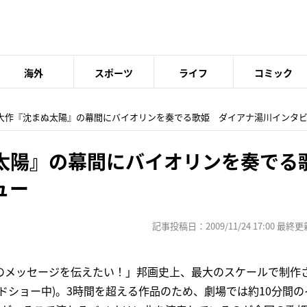
海外
スポーツ
ライフ
コミック
編大作『沈まぬ太陽』の幕間にバイオリンを奏でる歌姫 ダイアナ湯川インタ
太陽』の幕間にバイオリンを奏でる
ュー
記事投稿日：2009/11/24 17:00 最終更新日
のメッセージを伝えたい！」邦画史上、最大のスケールで制作
ドショー中)。3時間を超える作品のため、劇場では約10分間