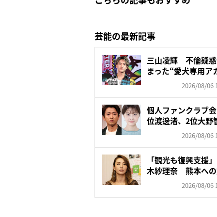
芸能の最新記事
三山凌輝 不倫疑惑
まった“愛犬専用ア
飼...
2026/08/06 
個人ファンクラブ会
位渡邊渚、2位大野智
2026/08/06 
「観光も復興支援」
木紗理奈 熊本への
否…“...
2026/08/06 