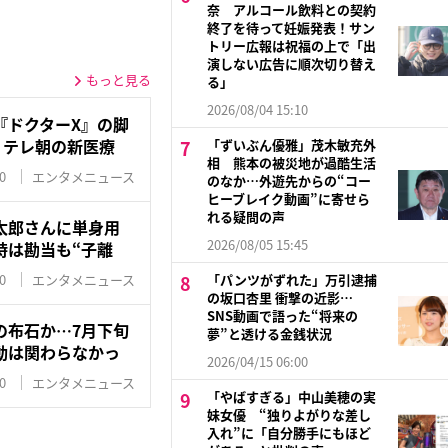
奈 アルコール飲料との契約
終了を待って妊娠発表！サン
トリー広報は祝福の上で「出
演しない広告に順次切り替え
もっと見る
る」
2026/08/04 15:10
『ドクターX』の脚
！テレ朝の新医療
「ずいぶん優雅」茂木敏充外
相 熊本の被災地が過酷生活
0
エンタメニュース
のなか…外遊先からの“コー
ヒーブレイク動画”に寄せら
れる疑問の声
太郎さんに単身用
2026/08/05 15:45
時は勘当も“子離
0
エンタメニュース
「パンツがずれた」万引逮捕
の坂口杏里 衝撃の近影…
SNS動画で語った“将来の
の布石か…7月下旬
夢”と透ける金銭状況
動は関わらなかっ
2026/04/15 06:00
0
エンタメニュース
「やばすぎる」中山美穂の実
妹女優 “独りよがりな差し
入れ”に「自分勝手にもほど