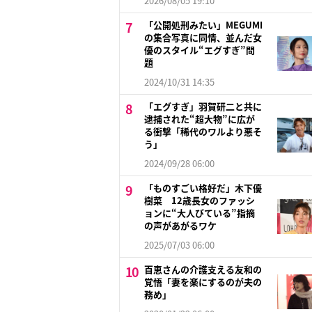
2026/08/05 19:10
「公開処刑みたい」MEGUMI
の集合写真に同情、並んだ女
優のスタイル“エグすぎ”問
題
2024/10/31 14:35
「エグすぎ」羽賀研二と共に
逮捕された“超大物”に広が
る衝撃「稀代のワルより悪そ
う」
2024/09/28 06:00
「ものすごい格好だ」木下優
樹菜 12歳長女のファッシ
ョンに“大人びている”指摘
の声があがるワケ
2025/07/03 06:00
百恵さんの介護支える友和の
覚悟「妻を楽にするのが夫の
務め」