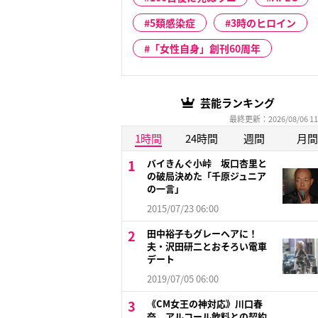
5類感染症
3時のヒロイン
「女性自身」創刊60周年
芸能ランキング
最終更新：2026/08/06 11
1時間
24時間
週間
月間
バイきんぐ小峠 坂口杏里と
の破局決めた「千原ジュニア
の一言」
2015/07/23 06:00
田中裕子もグレーヘアに！
夫・沢田研二とおそろい電車
デート
2019/07/05 06:00
《CM女王の神対応》川口春
奈 アルコール飲料との契約