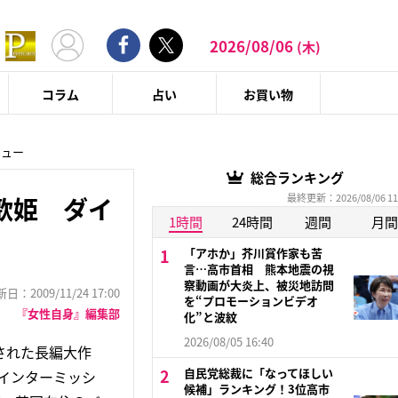
2026/08/06
(木)
コラム
占い
お買い物
ビュー
総合ランキング
最終更新：2026/08/06 11
歌姫 ダイ
1時間
24時間
週間
月間
「アホか」芥川賞作家も苦
言…高市首相 熊本地震の視
察動画が大炎上、被災地訪問
：2009/11/24 17:00
を“プロモーションビデオ
『女性自身』編集部
化”と波紋
2026/08/05 16:40
された長編大作
自民党総裁に「なってほしい
のインターミッシ
候補」ランキング！3位高市