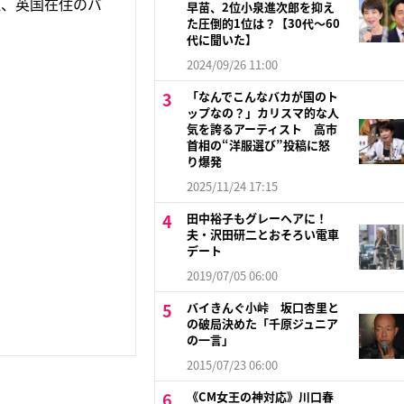
姫、英国在住のバ
早苗、2位小泉進次郎を抑え
た圧倒的1位は？【30代〜60
代に聞いた】
2024/09/26 11:00
「なんでこんなバカが国のト
ップなの？」カリスマ的な人
気を誇るアーティスト 高市
首相の“洋服選び”投稿に怒
り爆発
2025/11/24 17:15
田中裕子もグレーヘアに！
夫・沢田研二とおそろい電車
デート
2019/07/05 06:00
バイきんぐ小峠 坂口杏里と
の破局決めた「千原ジュニア
の一言」
2015/07/23 06:00
《CM女王の神対応》川口春