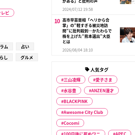
がある」と批判の声
2024/07/12 19:58
テレビ
高市早苗首相「ヘリから合
掌」の“軽すぎる被災地訪
問”に批判殺到…かたわらで
株を上げた“熊本選出”大臣
とは
ラム
占い
2026/08/04 18:10
らし
グルメ
人気タグ
三山凌輝
愛子さま
水谷豊
ANZEN漫才
BLACKPINK
Awesome City Club
Cocomi
100日後に死ぬワニ
APEC