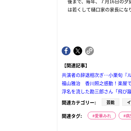
後まで、毎年、７月16日の夕
は若くして樋口家の家長になり
【関連記事】
共演者の辞退相次ぎ…小栗旬『
福山雅治 香川照之感動！楽屋
浮名を流した勘三郎さん「飛び
関連カテゴリー:
芸能
イ
関連タグ:
愛華みれ
病