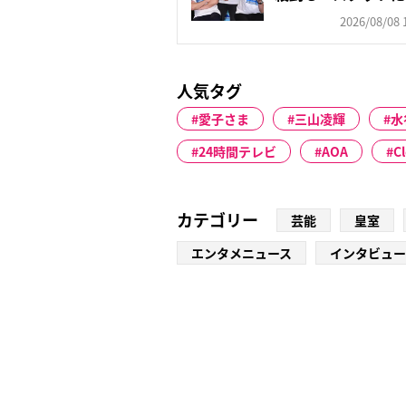
す...
2026/08/08 
人気タグ
愛子さま
三山凌輝
水
24時間テレビ
AOA
C
カテゴリー
芸能
皇室
エンタメニュース
インタビュー