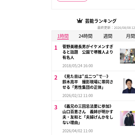
芸能ランキング
最終更新：2026/08/08 12
1時間
24時間
週間
月間
菅野美穂長男がイケメンすぎ
ると話題 公園で堺雅人より
有名人
2018/05/24 16:00
《見た目は“瓜二つ”で…》
鈴木亮平 撮影現場に帯同さ
せる「男性集団の正体」
2026/02/12 11:00
《義兄の三回忌法要に参加》
山口百恵さん 義姉が明かす
夫・友和と「夫婦げんかをし
ない理由」
2026/04/02 11:00