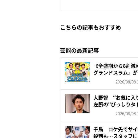
こちらの記事もおすすめ
芸能の最新記事
《全盛期から8割減》
グランドスラム』が視聴
2026/08/08 
大野智 “お気に入
左腕の“びっしりタ
「驚...
2026/08/08 
千鳥 ロケ先でサイ
殺到も…スタッフに