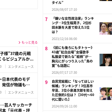
タイル”
2026/08/07 17:10
「嫌いな女性政治家」ランキ
ング…3位生稲晃子、2位杉
田水脈を大差で抑えた1位
は？
2023/12/16 06:00
もっと見る
《前にも後ろにもタトゥー》
43歳“紅白出場”女優歌手
子様”37歳の元戦
私服姿で新たな“絵柄”が…
らビジュアルか...
胸元にがっつり入った“鳥の
翼”も話題に
0
エンタメニュース
2026/07/17 17:30
ー日本代表のモデ
自民党総裁に「なってほしい
」発信が物議も…
候補」ランキング！3位高市
早苗、2位小泉進次郎を抑え
0
エンタメニュース
た圧倒的1位は？【30代〜60
代に聞いた】
に…芸人サッカーチ
2024/09/26 11:00
河本「元代表・坪