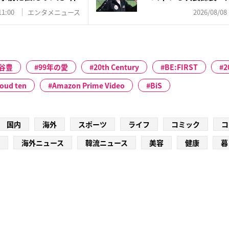
井...
11:00
エンタメニュース
2026/08/08 
谷豊
99年の愛
20th Century
BE:FIRST
2
loud ten
Amazon Prime Video
BiS
国内
海外
スポーツ
ライフ
コミック
コ
海外ニュース
韓流ニュース
美容
健康
暮