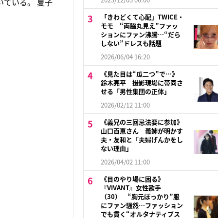
ている。 夏子
「きわどくて心配」TWICE・
モモ “両脇丸見え”ファッ
ションにファン沸騰…“だら
しない”ドレスも話題
2026/06/04 16:20
《見た目は“瓜二つ”で…》
鈴木亮平 撮影現場に帯同さ
せる「男性集団の正体」
2026/02/12 11:00
《義兄の三回忌法要に参加》
山口百恵さん 義姉が明かす
夫・友和と「夫婦げんかをし
ない理由」
2026/04/02 11:00
《目のやり場に困る》
『VIVANT』女性歌手
（30） “胸元ぽっかり”服
にファン騒然…ファッション
でも貫く“オルタナティブス