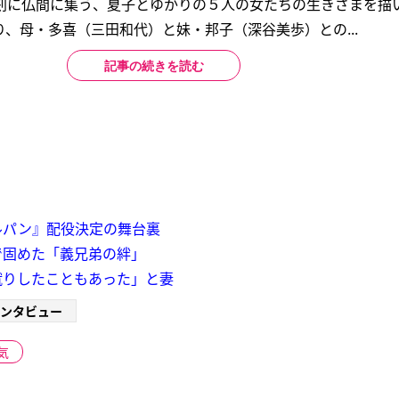
刻に仏間に集う、夏子とゆかりの５人の女たちの生きざまを描い
、母・多喜（三田和代）と妹・邦子（深谷美歩）との...
記事の続きを読む
ルパン』配役決定の舞台裏
で固めた「義兄弟の絆」
蹴りしたこともあった」と妻
ンタビュー
気