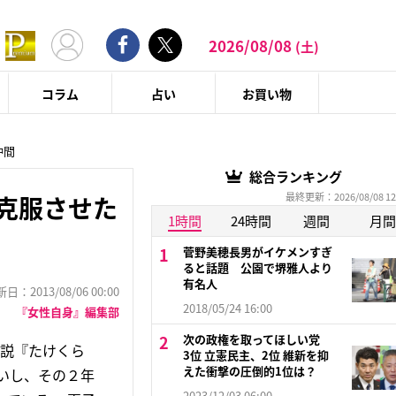
2026/08/08
(土)
コラム
占い
お買い物
仲間
総合ランキング
最終更新：2026/08/08 12
克服させた
1時間
24時間
週間
月間
菅野美穂長男がイケメンすぎ
ると話題 公園で堺雅人より
有名人
：2013/08/06 00:00
2018/05/24 16:00
『女性自身』編集部
次の政権を取ってほしい党
小説『たけくら
3位 立憲民主、2位 維新を抑
えた衝撃の圧倒的1位は？
いし、その２年
2023/12/03 06:00