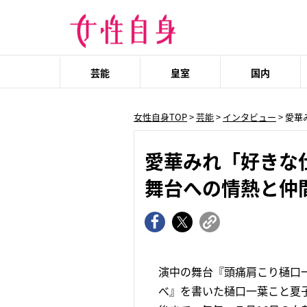
芸能
皇室
国内
女性自身TOP
>
芸能
>
インタビュー
> 愛
愛華みれ「好きな
舞台への情熱と仲
演中の舞台『頭痛肩こり樋口
べ』を書いた樋口一葉こと夏子