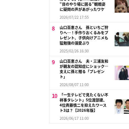
“目のやり場に困る”観戦姿
に疑問の声があがったワケ
2026/07/22 17:55
山口百恵さん 孫といちご狩
りへ…！手作りおくるみをプ
レゼント、子供向けアニメも
猛勉強の溺愛ぶり
2025/02/26 16:30
山口百恵さん 夫・三浦友和
が親友の認知症にショック…
支えに孫と贈る「プレゼン
ト」
2026/08/07 11:00
「一生テレビで見たくない不
祥事タレント」5位渡部建、
4位斉藤慎二を抑えたワース
ト3は？【2026年版】
2026/06/17 11:00