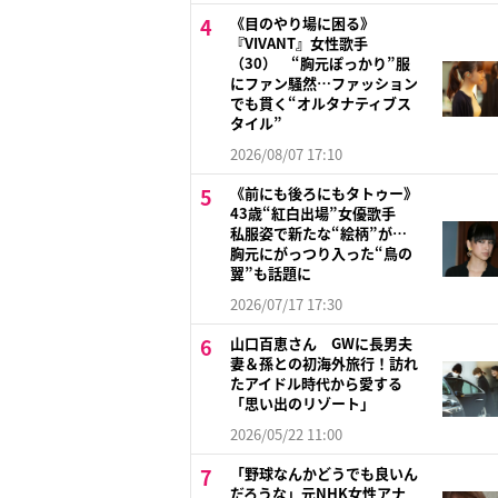
《目のやり場に困る》
『VIVANT』女性歌手
（30） “胸元ぽっかり”服
にファン騒然…ファッション
でも貫く“オルタナティブス
タイル”
2026/08/07 17:10
《前にも後ろにもタトゥー》
43歳“紅白出場”女優歌手
私服姿で新たな“絵柄”が…
胸元にがっつり入った“鳥の
翼”も話題に
2026/07/17 17:30
山口百恵さん GWに長男夫
妻＆孫との初海外旅行！訪れ
たアイドル時代から愛する
「思い出のリゾート」
2026/05/22 11:00
「野球なんかどうでも良いん
だろうな」元NHK女性アナ