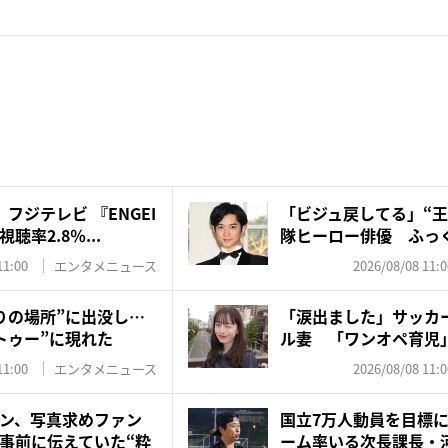
フジテレビ 『ENGEI
「ビジュ戻してる」“王
率2.8％...
隊ヒーロー俳優 ふっく
11:00
エンタメニュース
2026/08/08 11:0
りの場所”に出没し…
「涙出ました」サッカ
トゥー”に現れた
ル妻 「ワンオペ育児
夫・...
11:00
エンタメニュース
2026/08/08 11:0
ン、写真求めファン
国立7万人動員を目標
事前に伝えていた“粋
ーム率いる次長課長・