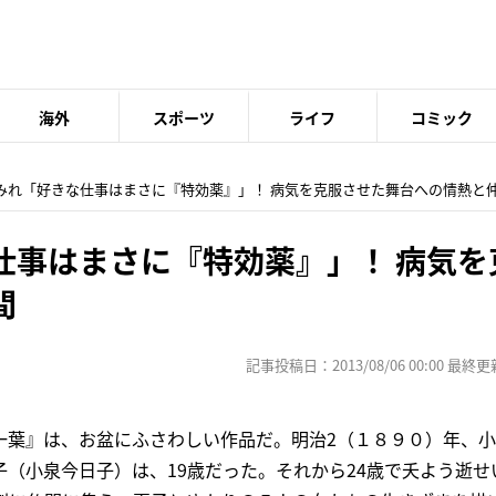
海外
スポーツ
ライフ
コミック
華みれ「好きな仕事はまさに『特効薬』」！ 病気を克服させた舞台への情熱と
仕事はまさに『特効薬』」！ 病気を
間
記事投稿日：2013/08/06 00:00 最終更新日
一葉』は、お盆にふさわしい作品だ。明治2（１８９０）年、
（小泉今日子）は、19歳だった。それから24歳で夭よう逝せ