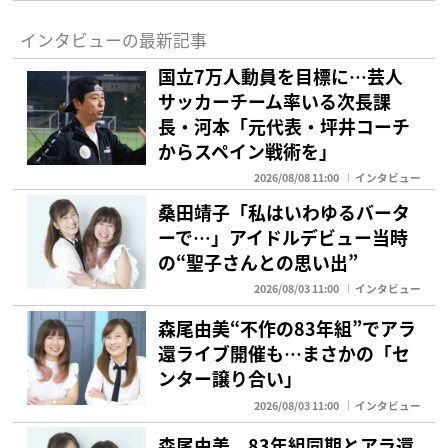
インタビューの最新記事
国立7万人動員を目標に…芸人
サッカーチーム率いる次長課
長・河本「元代表・坪井コーチ
からスペイン戦術を」
2026/08/08 11:00
インタビュー
桑田靖子「私はいわゆるバータ
ーで…」アイドルデビュー当時
の“聖子さんとの思い出”
2026/08/03 11:00
インタビュー
森尾由美“不作の83年組”でアラ
還ライブ開催も…まさかの「セ
ンター譲り合い」
2026/08/03 11:00
インタビュー
森尾由美 83年組同期とアラ還