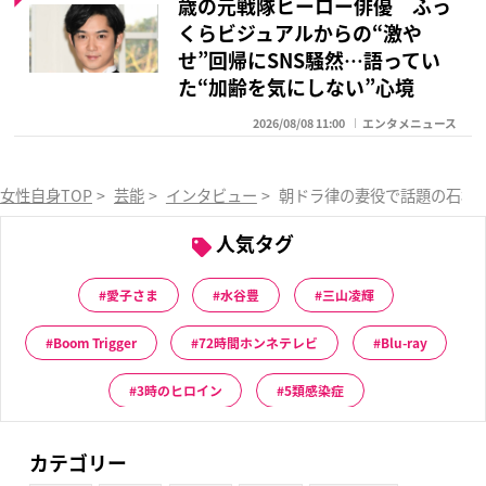
歳の元戦隊ヒーロー俳優 ふっ
くらビジュアルからの“激や
せ”回帰にSNS騒然…語ってい
た“加齢を気にしない”心境
2026/08/08 11:00
エンタメニュース
女性自身TOP
>
芸能
>
インタビュー
>
朝ドラ律の妻役で話題の石橋
人気タグ
愛子さま
水谷豊
三山凌輝
Boom Trigger
72時間ホンネテレビ
Blu-ray
3時のヒロイン
5類感染症
カテゴリー