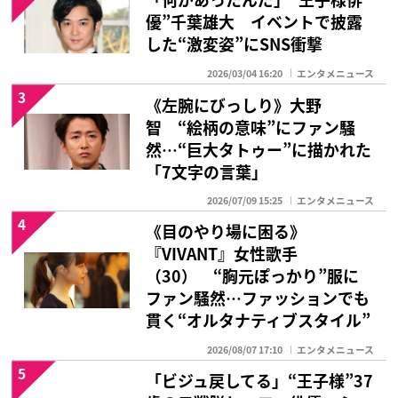
優”千葉雄大 イベントで披露
した“激変姿”にSNS衝撃
2026/03/04 16:20
エンタメニュース
3
《左腕にびっしり》大野
智 “絵柄の意味”にファン騒
然…“巨大タトゥー”に描かれた
「7文字の言葉」
2026/07/09 15:25
エンタメニュース
4
《目のやり場に困る》
『VIVANT』女性歌手
（30） “胸元ぽっかり”服に
ファン騒然…ファッションでも
貫く“オルタナティブスタイル”
2026/08/07 17:10
エンタメニュース
5
「ビジュ戻してる」“王子様”37