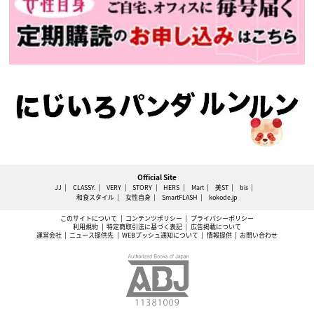
Official Site
JJ
CLASSY.
VERY
STORY
HERS
Mart
美ST
bis
和食スタイル
女性自身
SmartFLASH
kokode.jp
このサイトについて
コンテンツポリシー
プライバシーポリシー
利用規約
特定商取引法に基づく表記
広告掲載について
運営会社
ニュース提供先
WEBプッシュ通知について
情報提供
お問い合わせ