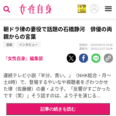
朝ドラ律の妻役で話題の石橋静河 俳優の両
親からの言葉
芸能
インタビュー
投稿日：2018/08/15 16:00
更新日：2019/11/27 14:06
『女性自身』編集部
連続テレビ小説『半分、青い。』（NHK総合・月〜
土8時）で、登場するやいなや視聴者をざわつかせ
た律（佐藤健）の妻・より子。「反響がすごかった
です（笑）」そう話すのは、より子を演じる...
記事の続きを読む