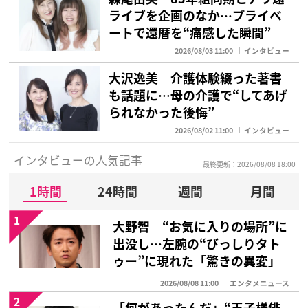
ライブを企画のなか…プライベ
ートで還暦を“痛感した瞬間”
2026/08/03 11:00
インタビュー
大沢逸美 介護体験綴った著書
も話題に…母の介護で“してあげ
られなかった後悔”
2026/08/02 11:00
インタビュー
インタビューの人気記事
最終更新：2026/08/08 18:00
1時間
24時間
週間
月間
1
大野智 “お気に入りの場所”に
出没し…左腕の“びっしりタト
ゥー”に現れた「驚きの異変」
2026/08/08 11:00
エンタメニュース
2
「何があったんだ」“王子様俳