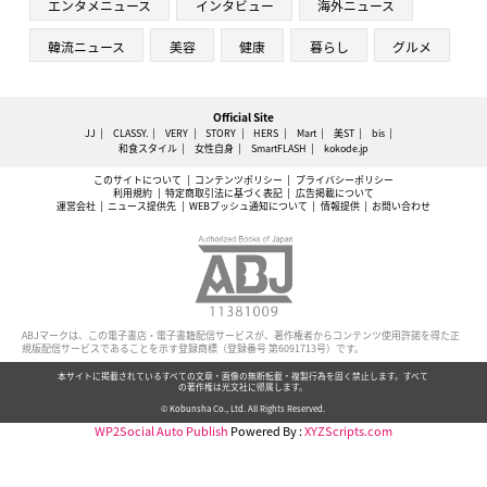
エンタメニュース
インタビュー
海外ニュース
韓流ニュース
美容
健康
暮らし
グルメ
Official Site
JJ
CLASSY.
VERY
STORY
HERS
Mart
美ST
bis
和食スタイル
女性自身
SmartFLASH
kokode.jp
このサイトについて
コンテンツポリシー
プライバシーポリシー
利用規約
特定商取引法に基づく表記
広告掲載について
運営会社
ニュース提供先
WEBプッシュ通知について
情報提供
お問い合わせ
ABJマークは、この電子書店・電子書籍配信サービスが、著作権者からコンテンツ使用許諾を得た正
規版配信サービスであることを示す登録商標（登録番号 第6091713号）です。
本サイトに掲載されているすべての文章・画像の無断転載・複製行為を固く禁止します。すべて
の著作権は光文社に帰属します。
© Kobunsha Co., Ltd. All Rights Reserved.
WP2Social Auto Publish
Powered By :
XYZScripts.com