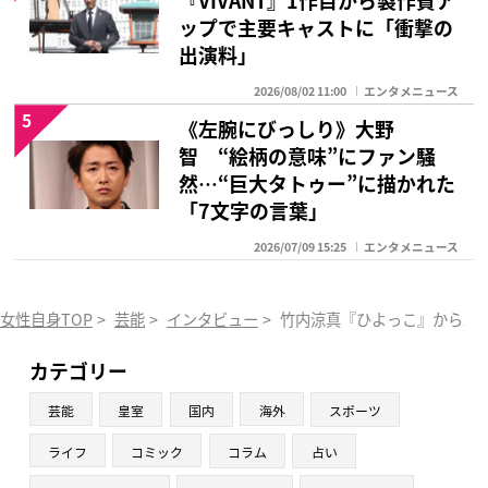
『VIVANT』1作目から製作費ア
ップで主要キャストに「衝撃の
出演料」
2026/08/02 11:00
エンタメニュース
5
《左腕にびっしり》大野
智 “絵柄の意味”にファン騒
然…“巨大タトゥー”に描かれた
「7文字の言葉」
2026/07/09 15:25
エンタメニュース
女性自身TOP
>
芸能
>
インタビュー
>
竹内涼真『ひよっこ』から2
カテゴリー
芸能
皇室
国内
海外
スポーツ
ライフ
コミック
コラム
占い