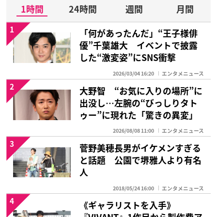
1時間
24時間
週間
月間
1
「何があったんだ」“王子様俳
優”千葉雄大 イベントで披露
した“激変姿”にSNS衝撃
2026/03/04 16:20
エンタメニュース
2
大野智 “お気に入りの場所”に
出没し…左腕の“びっしりタト
ゥー”に現れた「驚きの異変」
2026/08/08 11:00
エンタメニュース
3
菅野美穂長男がイケメンすぎる
と話題 公園で堺雅人より有名
人
2018/05/24 16:00
エンタメニュース
4
《ギャラリストを入手》