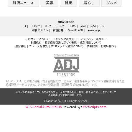
韓流ニュース
美容
健康
暮らし
グルメ
Official Site
JJ
CLASSY.
VERY
STORY
HERS
Mart
美ST
bis
和食スタイル
女性自身
SmartFLASH
kokode.jp
このサイトについて
コンテンツポリシー
プライバシーポリシー
利用規約
特定商取引法に基づく表記
広告掲載について
運営会社
ニュース提供先
WEBプッシュ通知について
情報提供
お問い合わせ
ABJマークは、この電子書店・電子書籍配信サービスが、著作権者からコンテンツ使用許諾を得た正
規版配信サービスであることを示す登録商標（登録番号 第6091713号）です。
本サイトに掲載されているすべての文章・画像の無断転載・複製行為を固く禁止します。すべて
の著作権は光文社に帰属します。
© Kobunsha Co., Ltd. All Rights Reserved.
WP2Social Auto Publish
Powered By :
XYZScripts.com