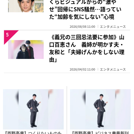
くらビジュアルからの“激や
せ”回帰にSNS騒然…語ってい
た“加齢を気にしない”心境
2026/08/08 11:00
エンタメニュース
5
《義兄の三回忌法要に参加》山
口百恵さん 義姉が明かす夫・
友和と「夫婦げんかをしない理
由」
2026/04/02 11:00
エンタメニュース
【西野亮廣】つくりたいものを
【西野亮廣】ビジネス書最新刊