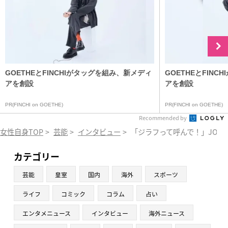
GOETHEとFINCHIがタッグを組み、新メディ
GOETHEとFIN
アを創設
アを創設
PR(FINCHI on GOETHE)
PR(FINCHI on GOETHE)
Recommended by
女性自身TOP
>
芸能
>
インタビュー
>
「ジラフって呼んで！」JO1
カテゴリー
芸能
皇室
国内
海外
スポーツ
ライフ
コミック
コラム
占い
エンタメニュース
インタビュー
海外ニュース