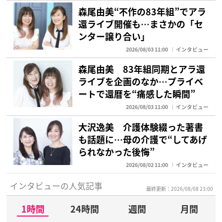
森尾由美“不作の83年組”でアラ
還ライブ開催も…まさかの「セ
ンター譲り合い」
2026/08/03 11:00
インタビュー
森尾由美 83年組同期とアラ還
ライブを企画のなか…プライベ
ートで還暦を“痛感した瞬間”
2026/08/03 11:00
インタビュー
大沢逸美 介護体験綴った著書
も話題に…母の介護で“してあげ
られなかった後悔”
2026/08/02 11:00
インタビュー
インタビューの人気記事
最終更新：2026/08/08 23:00
1時間
24時間
週間
月間