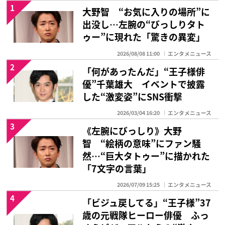
1
大野智 “お気に入りの場所”に
出没し…左腕の“びっしりタト
ゥー”に現れた「驚きの異変」
2026/08/08 11:00
エンタメニュース
2
「何があったんだ」“王子様俳
優”千葉雄大 イベントで披露
した“激変姿”にSNS衝撃
2026/03/04 16:20
エンタメニュース
3
《左腕にびっしり》大野
智 “絵柄の意味”にファン騒
然…“巨大タトゥー”に描かれた
「7文字の言葉」
2026/07/09 15:25
エンタメニュース
4
「ビジュ戻してる」“王子様”37
歳の元戦隊ヒーロー俳優 ふっ