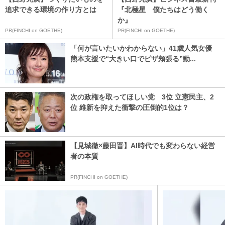
追求できる環境の作り方とは
『北極星 僕たちはどう働く
か』
PR(FINCHI on GOETHE)
PR(FINCHI on GOETHE)
「何が言いたいかわからない」41歳人気女優
熊本支援で“大きい口でピザ頬張る”動...
次の政権を取ってほしい党 3位 立憲民主、2
位 維新を抑えた衝撃の圧倒的1位は？
【見城徹×藤田晋】AI時代でも変わらない経営
者の本質
PR(FINCHI on GOETHE)