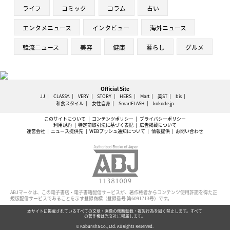
ライフ
コミック
コラム
占い
エンタメニュース
インタビュー
海外ニュース
韓流ニュース
美容
健康
暮らし
グルメ
Official Site
JJ
CLASSY.
VERY
STORY
HERS
Mart
美ST
bis
和食スタイル
女性自身
SmartFLASH
kokode.jp
このサイトについて
コンテンツポリシー
プライバシーポリシー
利用規約
特定商取引法に基づく表記
広告掲載について
運営会社
ニュース提供先
WEBプッシュ通知について
情報提供
お問い合わせ
ABJマークは、この電子書店・電子書籍配信サービスが、著作権者からコンテンツ使用許諾を得た正
規版配信サービスであることを示す登録商標（登録番号 第6091713号）です。
本サイトに掲載されているすべての文章・画像の無断転載・複製行為を固く禁止します。すべて
の著作権は光文社に帰属します。
© Kobunsha Co., Ltd. All Rights Reserved.