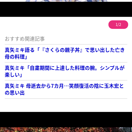
1/2
おすすめ関連記事
真矢ミキ語る「『さくらの親子丼』で思い出した亡き
母の料理」
真矢ミキ「自粛期間に上達した料理の腕。シンプルが
楽しい」
真矢ミキ 母逝去から7カ月…笑顔復活の陰に玉木宏と
の思い出