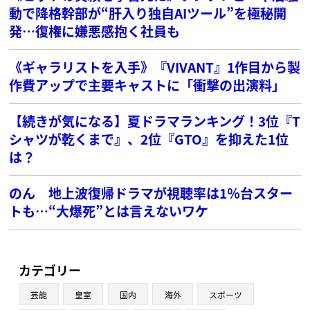
動で降格幹部が“肝入り独自AIツール”を極秘開
発…復権に嫌悪感抱く社員も
《ギャラリストを入手》『VIVANT』1作目から製
作費アップで主要キャストに「衝撃の出演料」
【続きが気になる】夏ドラマランキング！3位『T
シャツが乾くまで』、2位『GTO』を抑えた1位
は？
のん 地上波復帰ドラマが視聴率は1％台スター
トも…“大爆死”とは言えないワケ
カテゴリー
芸能
皇室
国内
海外
スポーツ