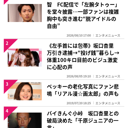
智 FC配信で「左腕タトゥー」
を堂々披露…一部ファンは複雑
胸中も突き進む“脱アイドルの
自由”
2026/08/10 17:00
エンタメニュース
2
《左手首には包帯》坂口杏里
万引き逮捕→“投げ銭”暮らし→
体重100キロ目前のビジュ激変
に心配の声
2026/08/05 19:10
エンタメニュース
3
ベッキーの老化写真にファン悲
鳴「リアル漫☆画太郎」の声も
2019/07/20 18:25
エンタメニュース
4
バイきんぐ小峠 坂口杏里との
破局決めた「千原ジュニアの一
言」