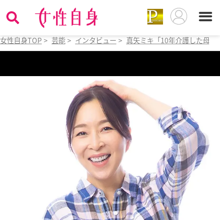
女性自身TOP
>
芸能
>
インタビュー
>
真矢ミキ「10年介護した母が