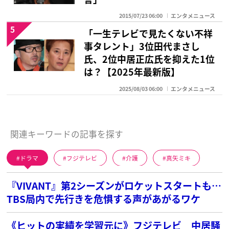
2015/07/23 06:00
エンタメニュース
5
「一生テレビで見たくない不祥
事タレント」3位田代まさし
氏、2位中居正広氏を抑えた1位
は？【2025年最新版】
2025/08/03 06:00
エンタメニュース
関連キーワードの記事を探す
ドラマ
フジテレビ
介護
真矢ミキ
『VIVANT』第2シーズンがロケットスタートも…
TBS局内で先行きを危惧する声があがるワケ
《ヒットの実績を学習元に》フジテレビ 中居騒