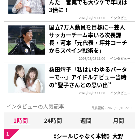
んた 営業でも大ウケで年収は
3倍に！
2026/08/09 11:00
インタビュー
国立7万人動員を目標に…芸人
サッカーチーム率いる次長課
長・河本「元代表・坪井コーチ
からスペイン戦術を」
2026/08/08 11:00
インタビュー
桑田靖子「私はいわゆるバータ
ーで…」アイドルデビュー当時
の“聖子さんとの思い出”
2026/08/03 11:00
インタビュー
インタビューの人気記事
最終更新：2026/08/10 22:00
1時間
24時間
週間
月間
1
《シールじゃなく本物》大野