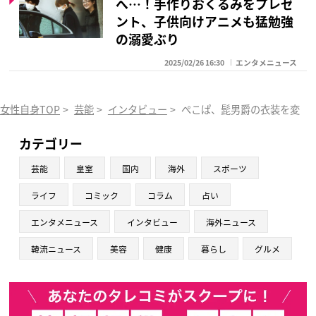
へ…！手作りおくるみをプレゼ
ント、子供向けアニメも猛勉強
の溺愛ぶり
2025/02/26 16:30
エンタメニュース
女性自身TOP
>
芸能
>
インタビュー
>
ぺこぱ、髭男爵の衣装を変えた
カテゴリー
芸能
皇室
国内
海外
スポーツ
ライフ
コミック
コラム
占い
エンタメニュース
インタビュー
海外ニュース
韓流ニュース
美容
健康
暮らし
グルメ