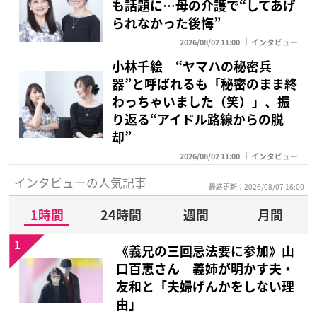
も話題に…母の介護で“してあげ
られなかった後悔”
2026/08/02 11:00
インタビュー
小林千絵 “ヤマハの秘密兵
器”と呼ばれるも「秘密のまま終
わっちゃいました（笑）」、振
り返る“アイドル路線からの脱
却”
2026/08/02 11:00
インタビュー
インタビューの人気記事
最終更新：2026/08/07 16:00
1時間
24時間
週間
月間
1
《義兄の三回忌法要に参加》山
口百恵さん 義姉が明かす夫・
友和と「夫婦げんかをしない理
由」