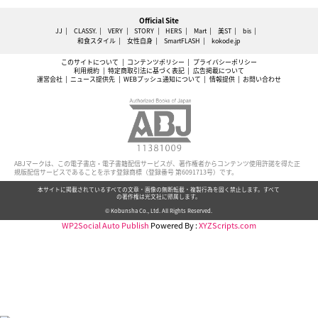
Official Site
JJ
CLASSY.
VERY
STORY
HERS
Mart
美ST
bis
和食スタイル
女性自身
SmartFLASH
kokode.jp
このサイトについて
コンテンツポリシー
プライバシーポリシー
利用規約
特定商取引法に基づく表記
広告掲載について
運営会社
ニュース提供先
WEBプッシュ通知について
情報提供
お問い合わせ
ABJマークは、この電子書店・電子書籍配信サービスが、著作権者からコンテンツ使用許諾を得た正
規版配信サービスであることを示す登録商標（登録番号 第6091713号）です。
本サイトに掲載されているすべての文章・画像の無断転載・複製行為を固く禁止します。すべて
の著作権は光文社に帰属します。
© Kobunsha Co., Ltd. All Rights Reserved.
WP2Social Auto Publish
Powered By :
XYZScripts.com