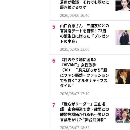
着用が物議…それでも頑なに
履き続けるワケ
2026/08/06 16:40
山口百恵さん 三浦友和との
百貨店デートを目撃！73歳
の誕生日に贈った「プレゼン
トの中身」
2025/02/08 11:00
《目のやり場に困る》
『VIVANT』女性歌手
（30） “胸元ぽっかり”服
にファン騒然…ファッション
でも貫く“オルタナティブス
タイル”
2026/08/07 17:10
「我らがリーダー」三山凌
輝 密会報道で妻・趣里との
離婚危機囁かれるも…労いの
言葉をかけた“舞台共演者”
2026/08/07 18:35