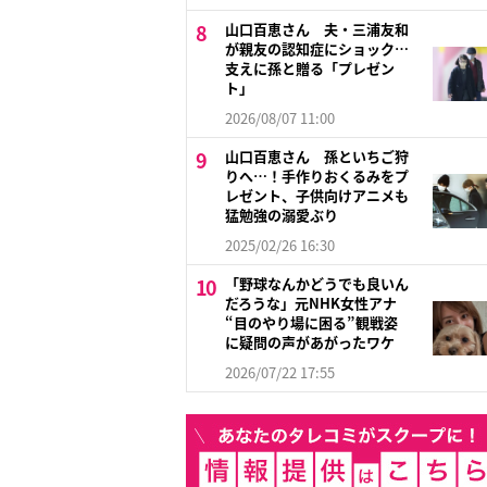
山口百恵さん 夫・三浦友和
が親友の認知症にショック…
支えに孫と贈る「プレゼン
ト」
2026/08/07 11:00
山口百恵さん 孫といちご狩
りへ…！手作りおくるみをプ
レゼント、子供向けアニメも
猛勉強の溺愛ぶり
2025/02/26 16:30
「野球なんかどうでも良いん
だろうな」元NHK女性アナ
“目のやり場に困る”観戦姿
に疑問の声があがったワケ
2026/07/22 17:55