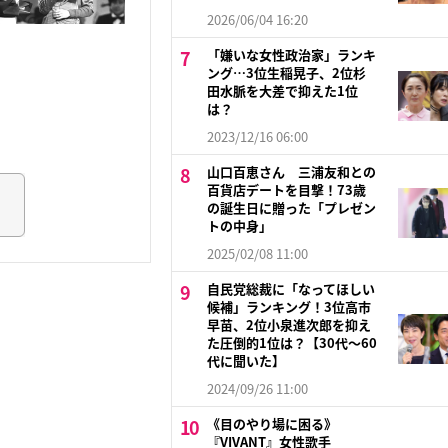
2026/06/04 16:20
「嫌いな女性政治家」ランキ
ング…3位生稲晃子、2位杉
田水脈を大差で抑えた1位
は？
2023/12/16 06:00
山口百恵さん 三浦友和との
百貨店デートを目撃！73歳
の誕生日に贈った「プレゼン
トの中身」
2025/02/08 11:00
自民党総裁に「なってほしい
候補」ランキング！3位高市
早苗、2位小泉進次郎を抑え
た圧倒的1位は？【30代〜60
代に聞いた】
2024/09/26 11:00
《目のやり場に困る》
『VIVANT』女性歌手