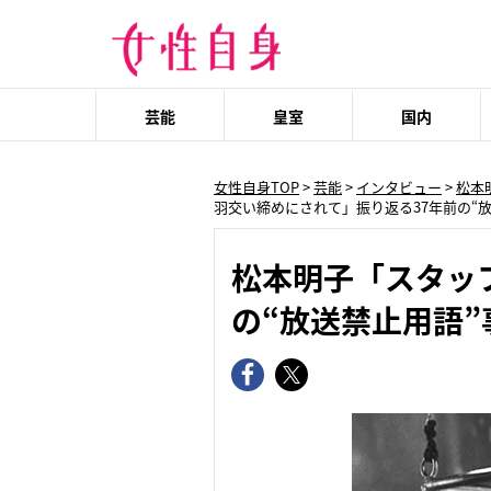
芸能
皇室
国内
女性自身TOP
>
芸能
>
インタビュー
>
松本
羽交い締めにされて」振り返る37年前の“
松本明子「スタッ
の“放送禁止用語”