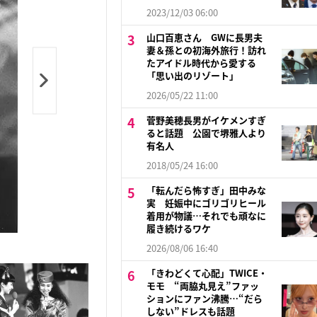
2023/12/03 06:00
山口百恵さん GWに長男夫
妻＆孫との初海外旅行！訪れ
たアイドル時代から愛する
「思い出のリゾート」
2026/05/22 11:00
菅野美穂長男がイケメンすぎ
ると話題 公園で堺雅人より
有名人
2018/05/24 16:00
「転んだら怖すぎ」田中みな
実 妊娠中にゴリゴリヒール
着用が物議…それでも頑なに
履き続けるワケ
2026/08/06 16:40
「きわどくて心配」TWICE・
モモ “両脇丸見え”ファッ
ションにファン沸騰…“だら
しない”ドレスも話題