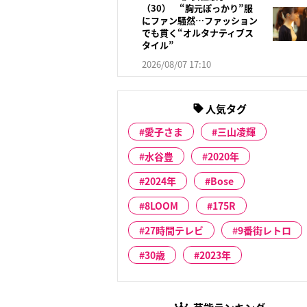
（30） “胸元ぽっかり”服
にファン騒然…ファッション
でも貫く“オルタナティブス
タイル”
2026/08/07 17:10
人気タグ
愛子さま
三山凌輝
水谷豊
2020年
2024年
Bose
8LOOM
175R
27時間テレビ
9番街レトロ
30歳
2023年