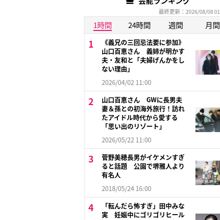
芸能ランキング
最終更新：2026/08/08 01
1時間
24時間
週間
月間
《義兄の三回忌法要に参加》
山口百恵さん 義姉が明かす
夫・友和と「夫婦げんかをし
ない理由」
2026/04/02 11:00
山口百恵さん GWに長男夫
妻＆孫との初海外旅行！訪れ
たアイドル時代から愛する
「思い出のリゾート」
2026/05/22 11:00
菅野美穂長男がイケメンすぎ
ると話題 公園で堺雅人より
有名人
2018/05/24 16:00
「転んだら怖すぎ」田中みな
実 妊娠中にゴリゴリヒール