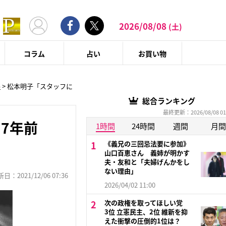
2026/08/08
(土)
コラム
占い
お買い物
件
>
松本明子「スタッフに
総合ランキング
最終更新：2026/08/08 01
7年前
1時間
24時間
週間
月間
《義兄の三回忌法要に参加》
山口百恵さん 義姉が明かす
夫・友和と「夫婦げんかをし
ない理由」
：2021/12/06 07:36
2026/04/02 11:00
次の政権を取ってほしい党
3位 立憲民主、2位 維新を抑
えた衝撃の圧倒的1位は？