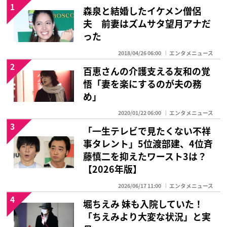
1
森泉と結婚したイケメン僧侶
夫 前妻はズムサタ望月アナだ
った
2018/04/26 06:00
エンタメニュース
2
百恵さんの介護支える友和の覚
悟「妻を楽にするのが夫の務
め」
2020/01/22 06:00
エンタメニュース
3
「一生テレビで見たくない不祥
事タレント」5位渡部建、4位斉
藤慎二を抑えたワースト3は？
【2026年版】
2026/06/17 11:00
エンタメニュース
4
堀ちえみ 妹も入院していた！
「ちえみより大変な状況」と実