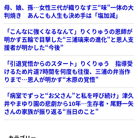
母、娘、孫…女性三代が織りなす三“味”一体の大
判焼き あんこも人生も決め手は「塩加減」
「こんなに強くなるなんて」りくりゅうの恩師が
明かす五輪で目撃した“三浦璃来の進化”と恩人支
援者が明かした“今後”
「引退覚悟からのスタート」りくりゅう 指導受
けるため片道7時間を何度も往復、三浦の弁当作
りまで…恩人が明かす“木原の覚悟”
「病室でずっと“お父さん”と私を呼び続け」津久
井やまゆり園の悲劇から10年…生存者・尾野一矢
さんの家族が振り返る“当日のこと”
カテゴリー