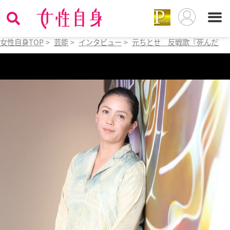
女性自身TOP
>
芸能
>
インタビュー
>
元ちとせ 反戦歌『死んだ女