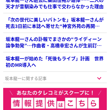
天才が昔馴染みでも仕事で交わらなかった理由
「次の世代に美しいバトンを」坂本龍一さんが
死去3日前に本誌へ寄せた“神宮外苑の再開
発”への警鐘
坂本龍一さんの訃報でまさかの“ライディーン
論争勃発”…作曲者・高橋幸宏さんが生前訂正
していた“通説”
坂本龍一が始めた「死後もライブ」計画 世界
初のMR導入へ
坂本龍一に関する記事