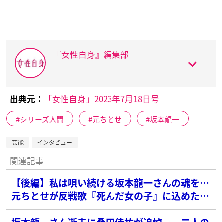
『女性自身』編集部
出典元：
「女性自身」2023年7月18日号
シリーズ人間
元ちとせ
坂本龍一
芸能
インタビュー
関連記事
【後編】私は唄い続ける坂本龍一さんの魂を…
元ちとせが反戦歌『死んだ女の子』に込めた祈
りと覚悟
坂本龍一さん逝去に桑田佳祐が追悼……二人の