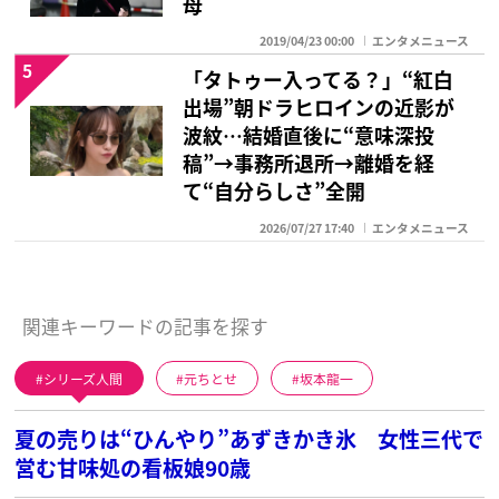
母
2019/04/23 00:00
エンタメニュース
5
「タトゥー入ってる？」“紅白
出場”朝ドラヒロインの近影が
波紋…結婚直後に“意味深投
稿”→事務所退所→離婚を経
て“自分らしさ”全開
2026/07/27 17:40
エンタメニュース
関連キーワードの記事を探す
シリーズ人間
元ちとせ
坂本龍一
夏の売りは“ひんやり”あずきかき氷 女性三代で
営む甘味処の看板娘90歳