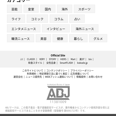
芸能
皇室
国内
海外
スポーツ
ライフ
コミック
コラム
占い
エンタメニュース
インタビュー
海外ニュース
韓流ニュース
美容
健康
暮らし
グルメ
Official Site
JJ
CLASSY.
VERY
STORY
HERS
Mart
美ST
bis
和食スタイル
女性自身
SmartFLASH
kokode.jp
このサイトについて
コンテンツポリシー
プライバシーポリシー
利用規約
特定商取引法に基づく表記
広告掲載について
運営会社
ニュース提供先
WEBプッシュ通知について
情報提供
お問い合わせ
ABJマークは、この電子書店・電子書籍配信サービスが、著作権者からコンテンツ使用許諾を得た正
規版配信サービスであることを示す登録商標（登録番号 第6091713号）です。