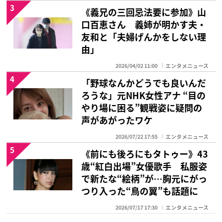
3
《義兄の三回忌法要に参加》山
口百恵さん 義姉が明かす夫・
友和と「夫婦げんかをしない理
由」
2026/04/02 11:00
エンタメニュース
4
「野球なんかどうでも良いんだ
ろうな」元NHK女性アナ “目の
やり場に困る”観戦姿に疑問の
声があがったワケ
2026/07/22 17:55
エンタメニュース
5
《前にも後ろにもタトゥー》43
歳“紅白出場”女優歌手 私服姿
で新たな“絵柄”が…胸元にがっ
つり入った“鳥の翼”も話題に
2026/07/17 17:30
エンタメニュース