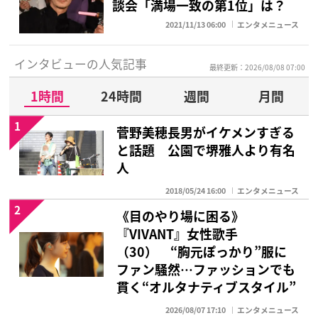
談会「満場一致の第1位」は？
2021/11/13 06:00
エンタメニュース
インタビューの人気記事
最終更新：2026/08/08 07:00
1時間
24時間
週間
月間
1
菅野美穂長男がイケメンすぎる
と話題 公園で堺雅人より有名
人
2018/05/24 16:00
エンタメニュース
2
《目のやり場に困る》
『VIVANT』女性歌手
（30） “胸元ぽっかり”服に
ファン騒然…ファッションでも
貫く“オルタナティブスタイル”
2026/08/07 17:10
エンタメニュース