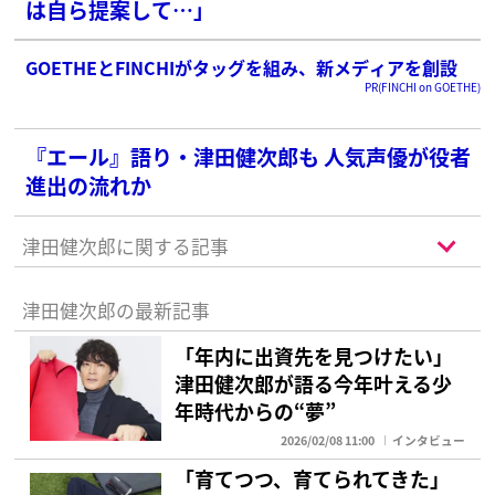
は自ら提案して…」
GOETHEとFINCHIがタッグを組み、新メディアを創設
PR(FINCHI on GOETHE)
『エール』語り・津田健次郎も 人気声優が役者
進出の流れか
津田健次郎に関する記事
津田健次郎の最新記事
「年内に出資先を見つけたい」
津田健次郎が語る今年叶える少
年時代からの“夢”
2026/02/08 11:00
インタビュー
「育てつつ、育てられてきた」