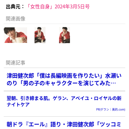
出典元：
「女性自身」2024年3月5日号
関連画像
関連記事
津田健次郎「僕は長編映画を作りたい」水瀬い
のり「男の子のキャラクターを演じてみた
い！」二人の声優が「ブラック・ショーマン」
音声CM収録現場で明かした意外な一面
翌朝、引き締まる肌。ゲラン、アベイユ・ロイヤルの新
ナイトケア
PR(ゲラン｜美的.com)
朝ドラ『エール』語り・津田健次郎「ツッコミ