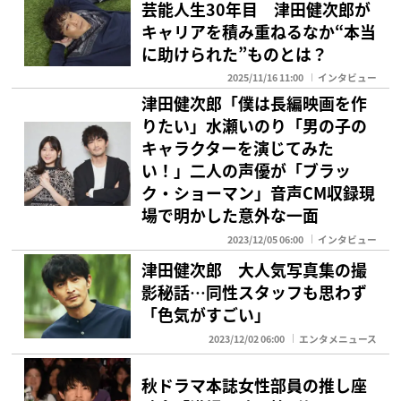
芸能人生30年目 津田健次郎が
キャリアを積み重ねるなか“本当
に助けられた”ものとは？
2025/11/16 11:00
インタビュー
津田健次郎「僕は長編映画を作
りたい」水瀬いのり「男の子の
キャラクターを演じてみた
い！」二人の声優が「ブラッ
ク・ショーマン」音声CM収録現
場で明かした意外な一面
2023/12/05 06:00
インタビュー
津田健次郎 大人気写真集の撮
影秘話…同性スタッフも思わず
「色気がすごい」
2023/12/02 06:00
エンタメニュース
秋ドラマ本誌女性部員の推し座