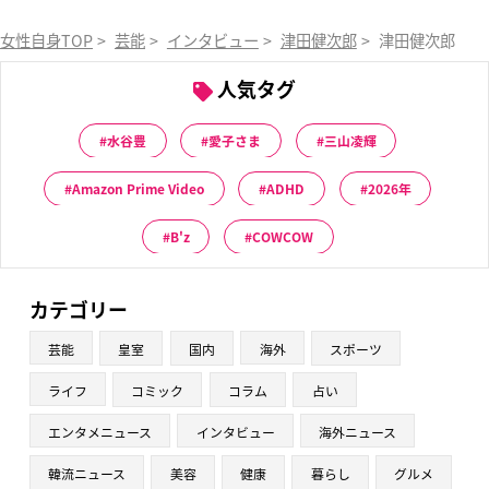
女性自身TOP
>
芸能
>
インタビュー
>
津田健次郎
>
津田健次郎 意
人気タグ
水谷豊
愛子さま
三山凌輝
Amazon Prime Video
ADHD
2026年
B'z
COWCOW
カテゴリー
芸能
皇室
国内
海外
スポーツ
ライフ
コミック
コラム
占い
エンタメニュース
インタビュー
海外ニュース
韓流ニュース
美容
健康
暮らし
グルメ