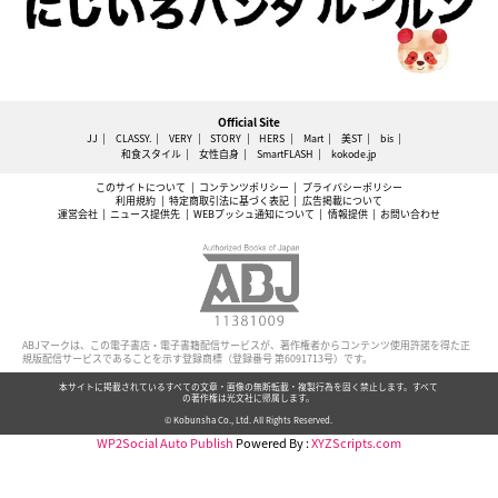
Official Site
JJ
CLASSY.
VERY
STORY
HERS
Mart
美ST
bis
和食スタイル
女性自身
SmartFLASH
kokode.jp
このサイトについて
コンテンツポリシー
プライバシーポリシー
利用規約
特定商取引法に基づく表記
広告掲載について
運営会社
ニュース提供先
WEBプッシュ通知について
情報提供
お問い合わせ
ABJマークは、この電子書店・電子書籍配信サービスが、著作権者からコンテンツ使用許諾を得た正
規版配信サービスであることを示す登録商標（登録番号 第6091713号）です。
本サイトに掲載されているすべての文章・画像の無断転載・複製行為を固く禁止します。すべて
の著作権は光文社に帰属します。
© Kobunsha Co., Ltd. All Rights Reserved.
WP2Social Auto Publish
Powered By :
XYZScripts.com