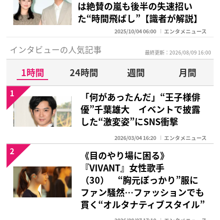
は絶賛の嵐も後半の失速招い
た“時間飛ばし”【識者が解説】
2025/10/04 06:00
エンタメニュース
インタビューの人気記事
最終更新：2026/08/09 16:00
1時間
24時間
週間
月間
1
「何があったんだ」“王子様俳
優”千葉雄大 イベントで披露
した“激変姿”にSNS衝撃
2026/03/04 16:20
エンタメニュース
2
《目のやり場に困る》
『VIVANT』女性歌手
（30） “胸元ぽっかり”服に
ファン騒然…ファッションでも
貫く“オルタナティブスタイル”