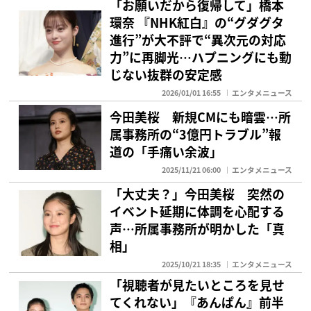
「お願いだから復帰して」橋本
環奈 『NHK紅白』の“グダグタ
進行”が大不評で“異次元の対応
力”に再脚光…ハプニングにも動
じない抜群の安定感
2026/01/01 16:55
エンタメニュース
今田美桜 新規CMにも暗雲…所
属事務所の“3億円トラブル”報
道の「手痛い余波」
2025/11/21 06:00
エンタメニュース
「大丈夫？」今田美桜 突然の
イベント延期に体調を心配する
声…所属事務所が明かした「真
相」
2025/10/21 18:35
エンタメニュース
「視聴者が見たいところを見せ
てくれない」『あんぱん』前半