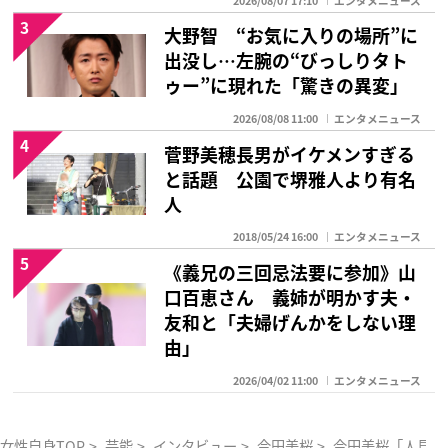
2026/08/07 17:10
エンタメニュース
3
大野智 “お気に入りの場所”に
出没し…左腕の“びっしりタト
ゥー”に現れた「驚きの異変」
2026/08/08 11:00
エンタメニュース
4
菅野美穂長男がイケメンすぎる
と話題 公園で堺雅人より有名
人
2018/05/24 16:00
エンタメニュース
5
《義兄の三回忌法要に参加》山
口百恵さん 義姉が明かす夫・
友和と「夫婦げんかをしない理
由」
2026/04/02 11:00
エンタメニュース
女性自身TOP
>
芸能
>
インタビュー
>
今田美桜
>
今田美桜「人見知