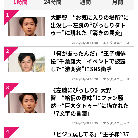
1時間
24時間
週間
月間
1
大野智 “お気に入りの場所”に
出没し…左腕の“びっしりタト
ゥー”に現れた「驚きの異変」
2026/08/08 11:00
エンタメニュース
2
「何があったんだ」“王子様俳
優”千葉雄大 イベントで披露
した“激変姿”にSNS衝撃
2026/03/04 16:20
エンタメニュース
3
《左腕にびっしり》大野
智 “絵柄の意味”にファン騒
然…“巨大タトゥー”に描かれた
「7文字の言葉」
2026/07/09 15:25
エンタメニュース
4
「ビジュ戻してる」“王子様”37