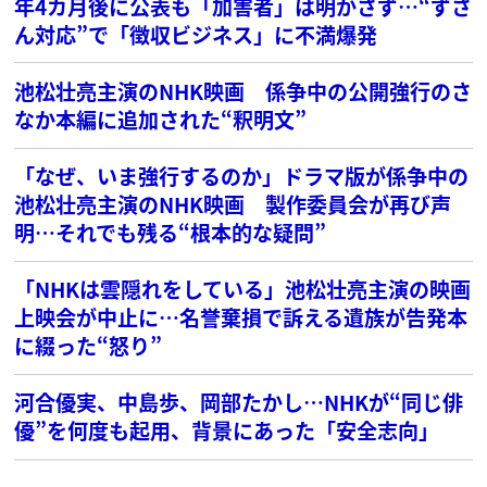
年4カ月後に公表も「加害者」は明かさず…“ずさ
ん対応”で「徴収ビジネス」に不満爆発
池松壮亮主演のNHK映画 係争中の公開強行のさ
なか本編に追加された“釈明文”
「なぜ、いま強行するのか」ドラマ版が係争中の
池松壮亮主演のNHK映画 製作委員会が再び声
明…それでも残る“根本的な疑問”
「NHKは雲隠れをしている」池松壮亮主演の映画
上映会が中止に…名誉棄損で訴える遺族が告発本
に綴った“怒り”
河合優実、中島歩、岡部たかし…NHKが“同じ俳
優”を何度も起用、背景にあった「安全志向」