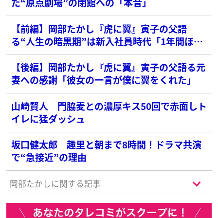
た“原点劇場”の閉館への「本音」
【前編】岡部たかし『虎に翼』寅子の父語
る“人生の暗黒期”は新入社員時代「1年間ほん
ま辛かった」
【後編】岡部たかし『虎に翼』寅子の父語る元
妻への感謝「彼女の一言が僕に翼をくれた」
山崎賢人 門脇麦との濃厚キス50回で赤面しト
イレに猛ダッシュ
坂口健太郎 趣里と朝まで8時間！ドラマ共演
で“急接近”の理由
岡部たかしに関する記事