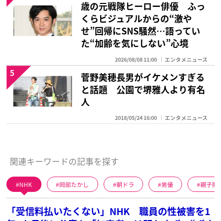
歳の元戦隊ヒーロー俳優 ふっ
くらビジュアルからの“激や
せ”回帰にSNS騒然…語ってい
た“加齢を気にしない”心境
2026/08/08 11:00
エンタメニュース
5
菅野美穂長男がイケメンすぎる
と話題 公園で堺雅人より有名
人
2018/05/24 16:00
エンタメニュース
関連キーワードの記事を探す
NHK
岡部たかし
朝ドラ
男優
親子関
「受信料払いたくない」NHK 職員の性被害を1