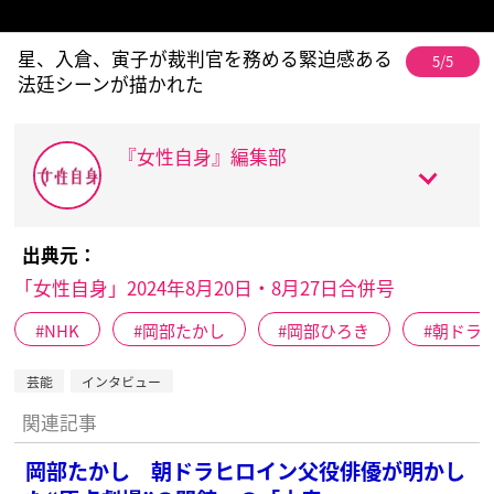
星、入倉、寅子が裁判官を務める緊迫感ある
5/5
法廷シーンが描かれた
『女性自身』編集部
出典元：
「女性自身」2024年8月20日・8月27日合併号
NHK
岡部たかし
岡部ひろき
朝ドラ
芸能
インタビュー
関連記事
岡部たかし 朝ドラヒロイン父役俳優が明かし