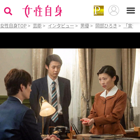
女性自身TOP
>
芸能
>
インタビュー
>
男優
>
岡部ひろき
>
「寅子