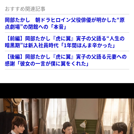
おすすめ関連記事
岡部たかし 朝ドラヒロイン父役俳優が明かした“原
点劇場”の閉館への「本音」
【前編】岡部たかし『虎に翼』寅子の父語る“人生の
暗黒期”は新入社員時代「1年間ほんま辛かった」
【後編】岡部たかし『虎に翼』寅子の父語る元妻への
感謝「彼女の一言が僕に翼をくれた」