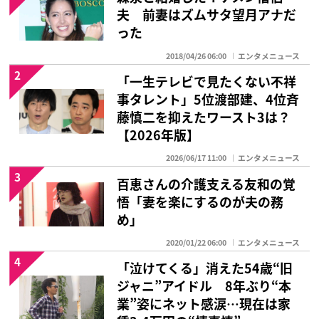
夫 前妻はズムサタ望月アナだ
った
2018/04/26 06:00
エンタメニュース
2
「一生テレビで見たくない不祥
事タレント」5位渡部建、4位斉
藤慎二を抑えたワースト3は？
【2026年版】
2026/06/17 11:00
エンタメニュース
3
百恵さんの介護支える友和の覚
悟「妻を楽にするのが夫の務
め」
2020/01/22 06:00
エンタメニュース
4
「泣けてくる」消えた54歳“旧
ジャニ”アイドル 8年ぶり“本
業”姿にネット感涙…現在は家