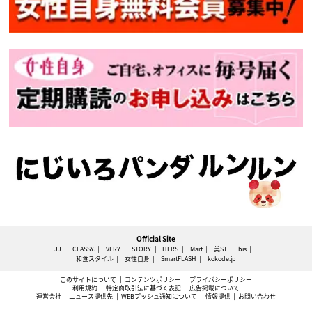
Official Site
JJ
CLASSY.
VERY
STORY
HERS
Mart
美ST
bis
和食スタイル
女性自身
SmartFLASH
kokode.jp
このサイトについて
コンテンツポリシー
プライバシーポリシー
利用規約
特定商取引法に基づく表記
広告掲載について
運営会社
ニュース提供先
WEBプッシュ通知について
情報提供
お問い合わせ