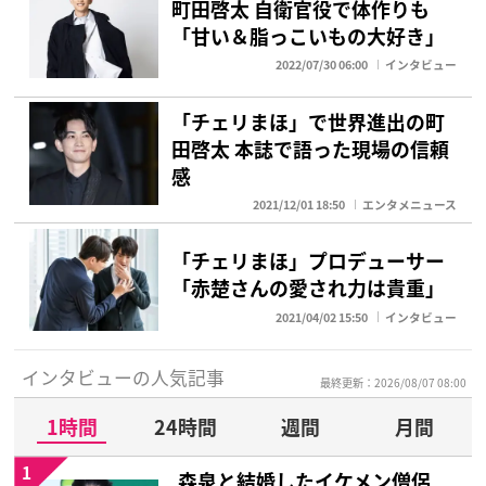
町田啓太 自衛官役で体作りも
「甘い＆脂っこいもの大好き」
2022/07/30 06:00
インタビュー
「チェリまほ」で世界進出の町
田啓太 本誌で語った現場の信頼
感
2021/12/01 18:50
エンタメニュース
「チェリまほ」プロデューサー
「赤楚さんの愛され力は貴重」
2021/04/02 15:50
インタビュー
インタビューの人気記事
最終更新：2026/08/07 08:00
1時間
24時間
週間
月間
1
森泉と結婚したイケメン僧侶