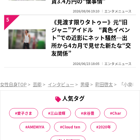
賃3.4万円の“懐事情”
2026/08/06 19:10
エンタメニュース
5
《見渡す限りタトゥー》元“旧
ジャニ”アイドル “異色イベン
ト”での近影にネット騒然…出
所から4カ月で見せた新たな“交
友関係”
2026/06/23 18:05
エンタメニュース
女性自身TOP
>
芸能
>
インタビュー
>
男優
>
町田啓太
>
「小泉孝
人気タグ
愛子さま
三山凌輝
水谷豊
Char
AMEMIYA
Cloud ten
2020年