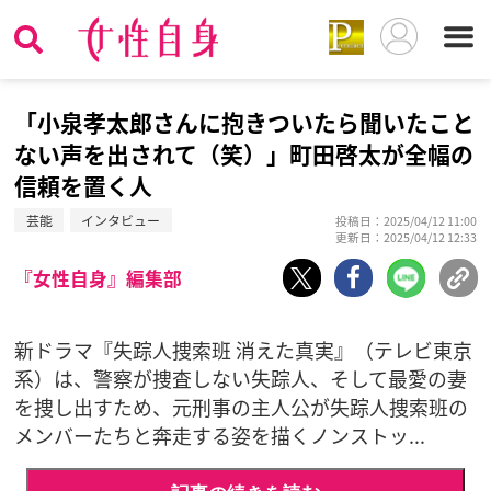
「小泉孝太郎さんに抱きついたら聞いたこと
ない声を出されて（笑）」町田啓太が全幅の
信頼を置く人
芸能
インタビュー
投稿日：2025/04/12 11:00
更新日：2025/04/12 12:33
『女性自身』編集部
新ドラマ『失踪人捜索班 消えた真実』（テレビ東京
系）は、警察が捜査しない失踪人、そして最愛の妻
を捜し出すため、元刑事の主人公が失踪人捜索班の
メンバーたちと奔走する姿を描くノンストッ...