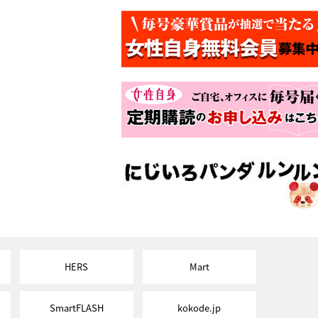
HERS
Mart
SmartFLASH
kokode.jp