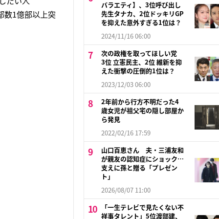
”したい人
バラエティ】、3位呼び出し
部数1億部以上突
先生タナカ、2位ドッキリGP
を抑えた意外すぎる1位は？
2024/11/16 06:00
次の政権を取ってほしい党
3位 立憲民主、2位 維新を抑
えた衝撃の圧倒的1位は？
2023/12/03 06:00
2年前から行方不明だった4
歳女児が祖父宅の隠し部屋か
ら発見
2022/02/16 17:59
山口百恵さん 夫・三浦友和
が親友の認知症にショック…
支えに孫と贈る「プレゼン
ト」
2026/08/07 11:00
「一生テレビで見たくない不
祥事タレント」5位渡部建、