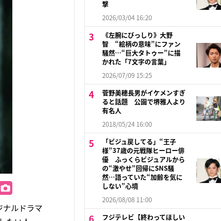
撃
2026/03/04 16:20
《左腕にびっしり》大野
智 “絵柄の意味”にファン
騒然…“巨大タトゥー”に描
かれた「7文字の言葉」
2026/07/09 15:25
菅野美穂長男がイケメンすぎ
ると話題 公園で堺雅人より
有名人
2018/05/24 16:00
「ビジュ戻してる」“王子
様”37歳の元戦隊ヒーロー俳
優 ふっくらビジュアルから
の“激やせ”回帰にSNS騒
然…語っていた“加齢を気に
しない”心境
2026/08/08 11:00
ジナルドラマ
フジテレビ【終わってほしい