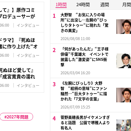
1時間
24時間
週間
月間
して』】原作コミ
大野智 “お気に入りの場
プロデューサーが
所”に出没し…左腕の“びっ
06:00
インタビュー
しりタトゥー”に現れた「驚
きの異変」
2026/08/08 11:00
ドラマ】『死ぬほ
緒に作り上げた“オ
「何があったんだ」“王子様
俳優”千葉雄大 イベントで
06:00
インタビュー
披露した“激変姿”にSNS衝
撃
死ぬほど愛して』
2026/03/04 16:20
「成宮寛貴の濡れ
《左腕にびっしり》大野
06:00
インタビュー
智 “絵柄の意味”にファン
騒然…“巨大タトゥー”に描
かれた「7文字の言葉」
2026/07/09 15:25
2027年問題
菅野美穂長男がイケメンすぎ
ると話題 公園で堺雅人より
有名人