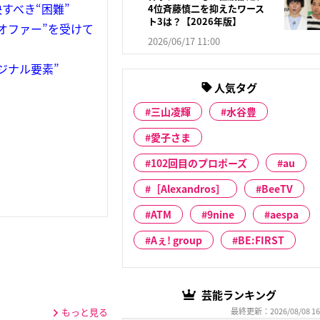
すべき“困難”
4位斉藤慎二を抑えたワース
ト3は？【2026年版】
オファー”を受けて
2026/06/17 11:00
ジナル要素”
人気タグ
三山凌輝
水谷豊
愛子さま
102回目のプロポーズ
au
［Alexandros］
BeeTV
ATM
9nine
aespa
Aぇ! group
BE:FIRST
芸能ランキング
もっと見る
最終更新：2026/08/08 16