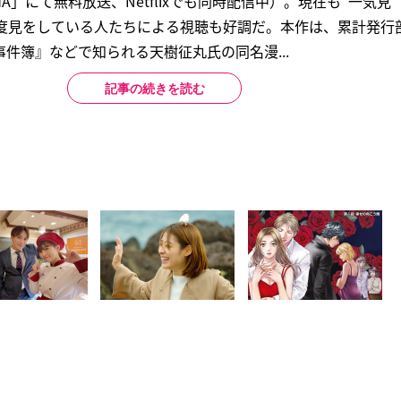
A」にて無料放送、Netflixでも同時配信中）。現在も“一気見
3度見をしている人たちによる視聴も好調だ。本作は、累計発行
件簿』などで知られる天樹征丸氏の同名漫...
記事の続きを読む