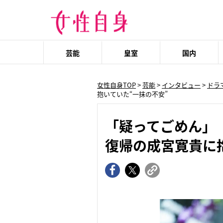
芸能
皇室
国内
女性自身TOP
>
芸能
>
インタビュー
>
ドラ
抱いていた“一抹の不安”
「疑ってごめん」
復帰の成宮寛貴に