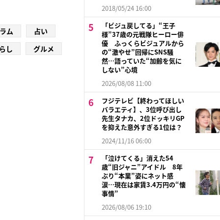
2018/05/24 16:00
「ビジュ戻してる」“王子
ラム
占い
様”37歳の元戦隊ヒーロー俳
優 ふっくらビジュアルから
らし
グルメ
の“激やせ”回帰にSNS騒
然…語っていた“加齢を気に
しない”心境
2026/08/08 11:00
フジテレビ【終わってほしい
バラエティ】、3位呼び出し
先生タナカ、2位ドッキリGP
を抑えた意外すぎる1位は？
2024/11/16 06:00
「泣けてくる」消えた54
歳“旧ジャニ”アイドル 8年
ぶり“本業”姿にネット感
涙…現在は家賃3.4万円の“懐
事情”
2026/08/06 19:10