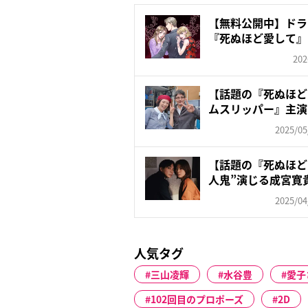
【無料公開中】ドラ
『死ぬほど愛して』
定”...
202
【話題の『死ぬほど
ムスリッパー』主演
元...
2025/05
【話題の『死ぬほど
人鬼”演じる成宮寛
き...
2025/04
人気タグ
三山凌輝
水谷豊
愛子
102回目のプロポーズ
2D