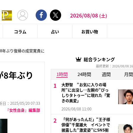
2026/08/08
(土)
コラム
占い
お買い物
が8年ぶり復帰の成宮寛貴に
総合ランキング
最終更新：2026/08/08 16
が8年ぶり
1時間
24時間
週間
月間
大野智 “お気に入りの場
所”に出没し…左腕の“びっ
しりタトゥー”に現れた「驚
きの異変」
：2025/05/20 07:33
2026/08/08 11:00
『女性自身』編集部
「何があったんだ」“王子様
俳優”千葉雄大 イベントで
披露した“激変姿”にSNS衝