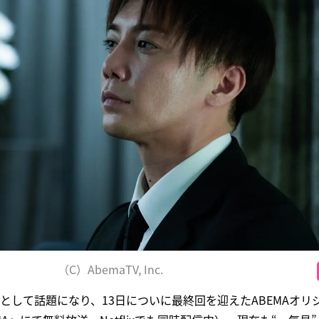
（C）AbemaTV, Inc.
として話題になり、13日についに最終回を迎えたABEMAオリ