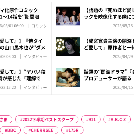
マ化原作コミック
【話題の『死ぬほど愛
1～14話を“期間限
ックを映像化する際に
解決...
6/05/01 06:00
コミック
2025/05/13 
愛して』】『侍タイ
【成宮寛貴主演の闇深
の山口馬木也が“ダメ
ど愛して』原作者と一
リ...
/06 06:00
インタビュー
2025/04/29 
愛して』】“ヤバい殺
話題の“闇深ドラマ”『
貴が感じた「理解で
プロデューサーが語る
場...
/22 13:20
インタビュー
2025/04/15 
さま
2022下半期ベストスクープ
911
A.B.C-Z
BBC
CHERRSEE
175R