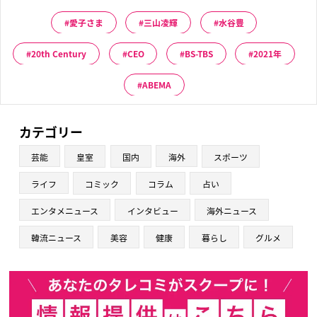
愛子さま
三山凌輝
水谷豊
20th Century
CEO
BS-TBS
2021年
ABEMA
カテゴリー
芸能
皇室
国内
海外
スポーツ
ライフ
コミック
コラム
占い
エンタメニュース
インタビュー
海外ニュース
韓流ニュース
美容
健康
暮らし
グルメ