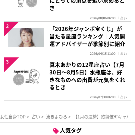
にとっての頂点を追い求めると
き
2026/08/06 06:00
占い
2
「2026年ジャンボ宝くじ」が
当たる星座ランキング｜人気開
運アドバイザーが季節別に紹介
2026/04/15 11:00
占い
3
真木あかりの12星座占い【7月
30日～8月5日】水瓶座は、好
きなものへの出費が元気をくれ
るとき
2026/07/30 06:00
占い
女性自身TOP
>
占い
>
湊きよひろ
>
【1月の運勢】歌舞伎町キャバ嬢
人気タグ