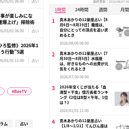
26/05/01 06:00
占い
最終更新：2026/08/07 05
1時間
24時間
週間
月間
家事が楽しみにな
真木あかりの12星座占い【8
運爆上げ」掃除術
月6日～8月19日】蠍座は、
自分にとっての頂点を追い求
26/03/01 06:00
占い
めるとき
2026/08/06 06:00
ろ監修》2026年1
う行動”5選
真木あかりの12星座占い【7
月30日～8月5日】水瓶座
26/01/01 11:00
占い
は、好きなものへの出費が元
気をくれるとき
2026/07/30 06:00
2026年宝くじが当たる「血
BeeTV
液型×干支」億万長者ランキ
ング《2位はB型×午年、1位
は？》
2026/01/01 11:00
真木あかりの12星座占い
ラム
占い
【1/8～1/21】てんびん座は