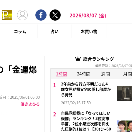
2026/08/07
(金)
コラム
占い
お買い物
総合ランキング
最終更新：2026/08/07 05
の「金運爆
1時間
24時間
週間
月間
2年前から行方不明だった4
歳女児が祖父宅の隠し部屋か
ら発見
：2025/06/01 06:00
2022/02/16 17:59
湊きよひろ
自民党総裁に「なってほしい
候補」ランキング！3位高市
早苗、2位小泉進次郎を抑え
た圧倒的1位は？【30代〜60