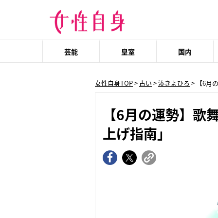
芸能
皇室
国内
女性自身TOP
>
占い
>
湊きよひろ
> 【6
【6月の運勢】歌舞
上げ指南」