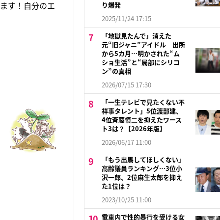
します！自分のエ
り爆発
2025/11/24 17:15
「地獄見たんで」消えた
元“旧ジャニ”アイドル 出所
から5カ月…明かされた“ム
ショ生活”と“局部にシリコ
ン”の真相
2026/07/15 17:30
「一生テレビで見たくない不
祥事タレント」5位渡部建、
4位斉藤慎二を抑えたワース
ト3は？【2026年版】
2026/06/17 11:00
「もう出馬してほしくない」
高齢議員ランキング…3位小
沢一郎、2位麻生太郎を抑え
た1位は？
2023/10/25 11:00
電車内で性的暴行を受ける女