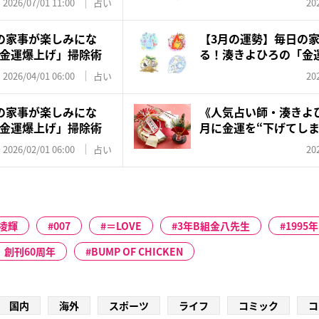
2026/07/01 11:00
占い
20
の家事が楽しみにな
【3月の運勢】毎日の
金運爆上げ」掃除術
る！湊きよひろの「金
2026/04/01 06:00
占い
20
の家事が楽しみにな
《人気占い師・湊きよひ
金運爆上げ」掃除術
月に金運を“下げてしま
2026/02/01 06:00
占い
20
凌輝
007
＝LOVE
3年B組金八先生
1995年
創刊60周年
BUMP OF CHICKEN
国内
海外
スポーツ
ライフ
コミック
コ