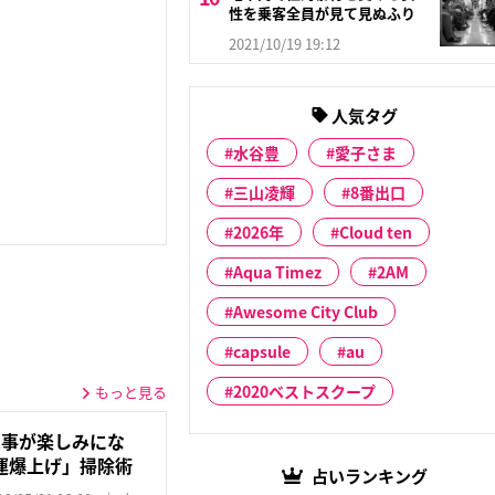
性を乗客全員が見て見ぬふり
2021/10/19 19:12
】
人気タグ
水谷豊
愛子さま
三山凌輝
8番出口
2026年
Cloud ten
Aqua Timez
2AM
Awesome City Club
capsule
au
2020ベストスクープ
もっと見る
家事が楽しみにな
運爆上げ」掃除術
占いランキング