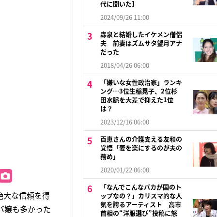
代に聞いた】
2024/09/26 11:00
森泉と結婚したイケメン僧侶
夫 前妻はズムサタ望月アナ
だった
2018/04/26 06:00
「嫌いな女性政治家」ランキ
ング…3位生稲晃子、2位杉
田水脈を大差で抑えた1位
は？
2023/12/16 06:00
百恵さんの介護支える友和の
覚悟「妻を楽にするのが夫の
務め」
2020/01/22 06:00
「なんでこんなバカが国のト
絶大な信頼を得
ップなの？」カリスマ的な人
気を誇るアーティスト 高市
バ嬢も多かった
首相の“洋服選び”投稿に怒