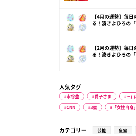
【4月の運勢】毎日
る！湊きよひろの「
【2月の運勢】毎日
る！湊きよひろの「
人気タグ
水谷豊
愛子さま
三山
CNN
3蜜
「女性自身」
カテゴリー
芸能
皇室