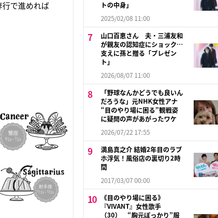
専行で進めれば
トの中身」
2025/02/08 11:00
山口百恵さん 夫・三浦友和
が親友の認知症にショック…
支えに孫と贈る「プレゼン
ト」
2026/08/07 11:00
「野球なんかどうでも良いん
だろうな」元NHK女性アナ
“目のやり場に困る”観戦姿
に疑問の声があがったワケ
2026/07/22 17:55
満島真之介 結婚2年目のラブ
ホ浮気！風俗店の裏切り2時
間
2017/03/07 00:00
《目のやり場に困る》
『VIVANT』女性歌手
（30） “胸元ぽっかり”服