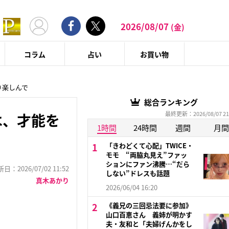
2026/08/07
(金)
コラム
占い
お買い物
り楽しんで
総合ランキング
最終更新：2026/08/07 21
は、才能を
1時間
24時間
週間
月間
「きわどくて心配」TWICE・
モモ “両脇丸見え”ファッ
ションにファン沸騰…“だら
：2026/07/02 11:52
しない”ドレスも話題
真木あかり
2026/06/04 16:20
《義兄の三回忌法要に参加》
山口百恵さん 義姉が明かす
夫・友和と「夫婦げんかをし