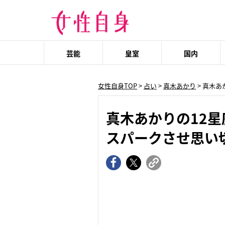
芸能
皇室
国内
女性自身TOP
>
占い
>
真木あかり
> 真木
真木あかりの12星
スパークさせ思い