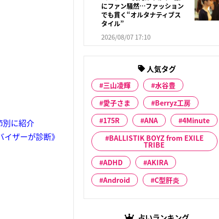
にファン騒然…ファッション
でも貫く“オルタナティブス
タイル”
2026/08/07 17:10
人気タグ
三山凌輝
水谷豊
愛子さま
Berryz工房
175R
ANA
4Minute
節別に紹介
バイザーが診断》
BALLISTIK BOYZ from EXILE
TRIBE
ADHD
AKIRA
Android
C型肝炎
占いランキング