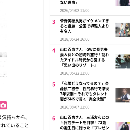
ない理由」
2026/04/02 11:00
菅野美穂長男がイケメンすぎ
ると話題 公園で堺雅人より
有名人
2018/05/24 16:00
山口百恵さん GWに長男夫
妻＆孫との初海外旅行！訪れ
たアイドル時代から愛する
「思い出のリゾート」
2026/05/22 11:00
「心境どうなってるの？」斉
藤慎二被告 性的暴行で懲役
7年求刑…それでもタレント
妻がSNSで貫く“完全沈黙”
2026/08/07 11:00
う気持ちから、
山口百恵さん 三浦友和との
百貨店デートを目撃！73歳
されていること
の誕生日に贈った「プレゼン