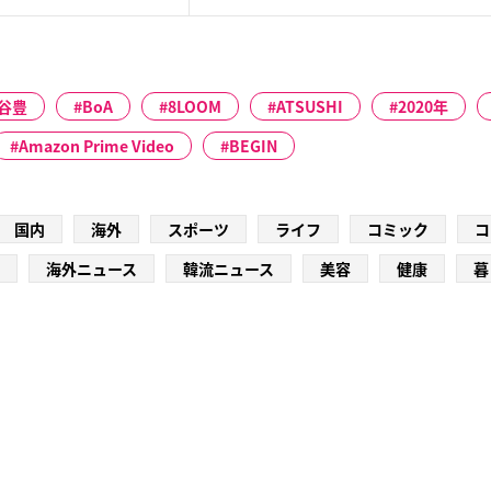
谷豊
BoA
8LOOM
ATSUSHI
2020年
Amazon Prime Video
BEGIN
国内
海外
スポーツ
ライフ
コミック
コ
海外ニュース
韓流ニュース
美容
健康
暮