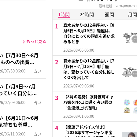
最終更新：2026/08/07 21
1時間
24時間
週間
月間
真木あかりの12星座占い【8
月6日～8月19日】蠍座は、
自分にとっての頂点を追い求
もっと見る
めるとき
2026/08/06 06:00
【7月30日～8月
真木あかりの12星座占い【7
のへの出費...
月9日〜7月15日】射手座
26/07/30 06:00
占い
は、変わっていく自分に優し
くOKを出して
い【7月9日〜7月
2026/07/09 06:00
ていく自分に...
【8月の運勢】歌舞伎町キャ
バ嬢をNo.1に導く占い師の
26/07/09 06:00
占い
「金運爆上げ指南」
2025/08/01 06:00
【6月11日〜6月
持ちも尊重...
【開運アドバイス付き】
「2026年サマージャンボ宝
26/06/11 06:00
占い