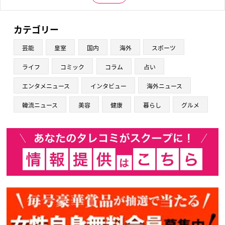
カテゴリー
芸能
皇室
国内
海外
スポーツ
ライフ
コミック
コラム
占い
エンタメニュース
インタビュー
海外ニュース
韓流ニュース
美容
健康
暮らし
グルメ