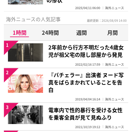
の惨状
2025/04/11 06:00
海外ニュース
海外ニュースの人気記事
最終更新：2026/08/09 14:00
1時間
24時間
週間
月間
1
2年前から行方不明だった4歳女
児が祖父宅の隠し部屋から発見
2022/02/16 17:59
海外ニュース
2
『バチェラー』出演者 ヌード写
真をばらまかれていることを告
白
2019/04/04 16:14
海外ニュース
3
電車内で性的暴行を受ける女性
を乗客全員が見て見ぬふり
2021/10/19 19:12
海外ニュース