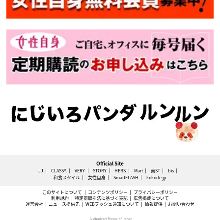
Official Site
JJ
CLASSY.
VERY
STORY
HERS
Mart
美ST
bis
和食スタイル
女性自身
SmartFLASH
kokode.jp
このサイトについて
コンテンツポリシー
プライバシーポリシー
利用規約
特定商取引法に基づく表記
広告掲載について
運営会社
ニュース提供先
WEBプッシュ通知について
情報提供
お問い合わせ