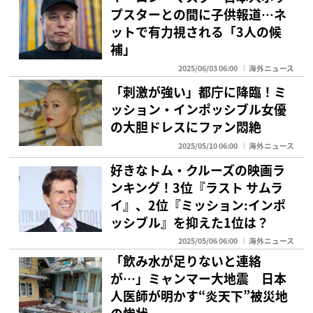
プスターとの間に子供報道…ネ
ットで有力視される「3人の候
補」
2025/06/03 06:00
海外ニュース
「刺激が強い」都庁に降臨！ミ
ッション・インポッシブル女優
の大胆ドレスにファン悶絶
2025/05/10 06:00
海外ニュース
好きなトム・クルーズの映画ラ
ンキング！3位『ラスト サムラ
イ』、2位『ミッション:インポ
ッシブル』を抑えた1位は？
2025/05/06 06:00
海外ニュース
「飲み水が足りないと連絡
が…」ミャンマー大地震 日本
人医師が明かす“炎天下”被災地