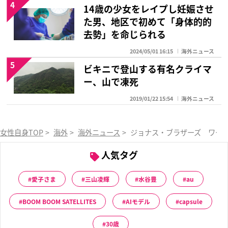
4
14歳の少女をレイプし妊娠させ
た男、地区で初めて「身体的的
去勢」を命じられる
2024/05/01 16:15
海外ニュース
5
ビキニで登山する有名クライマ
ー、山で凍死
2019/01/22 15:54
海外ニュース
女性自身TOP
>
海外
>
海外ニュース
>
ジョナス・ブラザーズ ワール
人気タグ
愛子さま
三山凌輝
水谷豊
au
BOOM BOOM SATELLITES
AIモデル
capsule
30歳