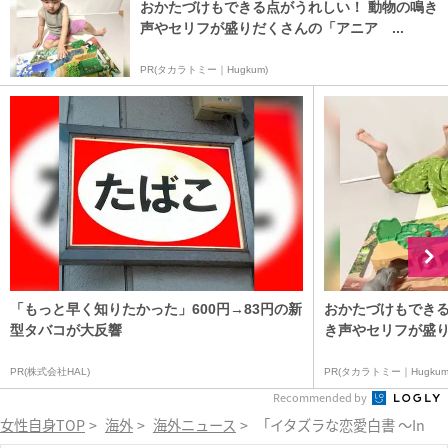
おかたづけもできる点がうれしい！ 動物の鳴き
声やセリフが盛りだくさんの「アニア ...
PR(タカラトミー｜Hugkum)
「もっと早く知りたかった」600円→83円の新
おかたづけもできる
型タバコが大反響
き声やセリフが盛り
PR(株式会社HAL)
PR(タカラトミー｜Hugkum
Recommended by
女性自身TOP
>
海外
>
海外ニュース
>
「イタズラな恋愛白書 ～In Tim