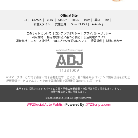
Official Site
JJ
CLASSY.
VERY
STORY
HERS
Mart
美ST
bis
和食スタイル
女性自身
SmartFLASH
kokode.jp
このサイトについて
コンテンツポリシー
プライバシーポリシー
利用規約
特定商取引法に基づく表記
広告掲載について
運営会社
ニュース提供先
WEBプッシュ通知について
情報提供
お問い合わせ
ABJマークは、この電子書店・電子書籍配信サービスが、著作権者からコンテンツ使用許諾を得た正
規版配信サービスであることを示す登録商標（登録番号 第6091713号）です。
本サイトに掲載されているすべての文章・画像の無断転載・複製行為を固く禁止します。すべて
の著作権は光文社に帰属します。
© Kobunsha Co., Ltd. All Rights Reserved.
WP2Social Auto Publish
Powered By :
XYZScripts.com