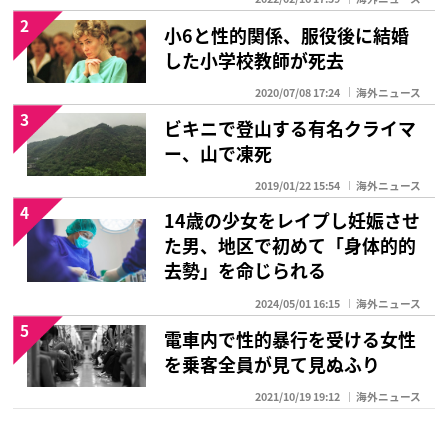
2
小6と性的関係、服役後に結婚
した小学校教師が死去
2020/07/08 17:24
海外ニュース
3
ビキニで登山する有名クライマ
ー、山で凍死
2019/01/22 15:54
海外ニュース
4
14歳の少女をレイプし妊娠させ
た男、地区で初めて「身体的的
去勢」を命じられる
2024/05/01 16:15
海外ニュース
5
電車内で性的暴行を受ける女性
を乗客全員が見て見ぬふり
2021/10/19 19:12
海外ニュース