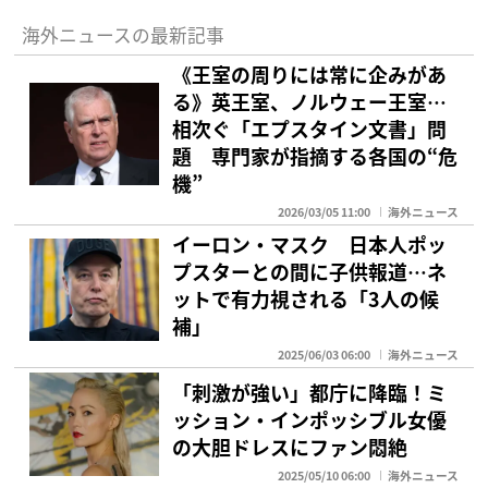
海外ニュースの最新記事
《王室の周りには常に企みがあ
る》英王室、ノルウェー王室…
相次ぐ「エプスタイン文書」問
題 専門家が指摘する各国の“危
機”
2026/03/05 11:00
海外ニュース
イーロン・マスク 日本人ポッ
プスターとの間に子供報道…ネ
ットで有力視される「3人の候
補」
2025/06/03 06:00
海外ニュース
「刺激が強い」都庁に降臨！ミ
ッション・インポッシブル女優
の大胆ドレスにファン悶絶
2025/05/10 06:00
海外ニュース