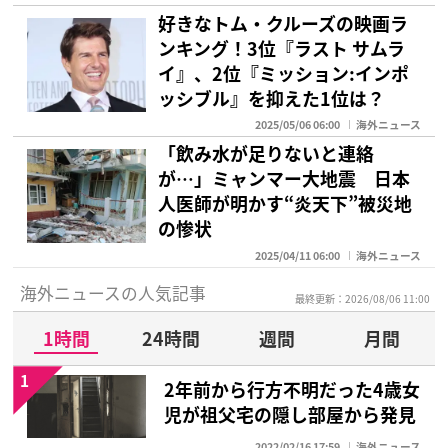
好きなトム・クルーズの映画ラ
ンキング！3位『ラスト サムラ
イ』、2位『ミッション:インポ
ッシブル』を抑えた1位は？
2025/05/06 06:00
海外ニュース
「飲み水が足りないと連絡
が…」ミャンマー大地震 日本
人医師が明かす“炎天下”被災地
の惨状
2025/04/11 06:00
海外ニュース
海外ニュースの人気記事
最終更新：2026/08/06 11:00
1時間
24時間
週間
月間
1
2年前から行方不明だった4歳女
児が祖父宅の隠し部屋から発見
2022/02/16 17:59
海外ニュース