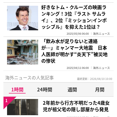
好きなトム・クルーズの映画ラ
ンキング！3位『ラスト サムラ
イ』、2位『ミッション:インポ
ッシブル』を抑えた1位は？
2025/05/06 06:00
海外ニュース
「飲み水が足りないと連絡
が…」ミャンマー大地震 日本
人医師が明かす“炎天下”被災地
の惨状
2025/04/11 06:00
海外ニュース
海外ニュースの人気記事
最終更新：2026/08/10 10:00
1時間
24時間
週間
月間
1
2年前から行方不明だった4歳女
児が祖父宅の隠し部屋から発見