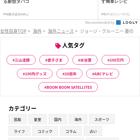
る新型タバコ
す簡単レシピ
PR(株式会社HAL)
PR(マガジンハウス)
Recommended by
女性自身TOP
>
海外
>
海外ニュース
>
ジョージ・クルーニー 妻のア
人気タグ
三山凌輝
愛子さま
水谷豊
100万円
100均グッズ
20周年
ABCテレビ
BOOM BOOM SATELLITES
カテゴリー
芸能
皇室
国内
海外
スポーツ
ライフ
コミック
コラム
占い