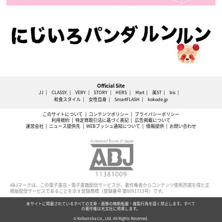
Official Site
JJ
CLASSY.
VERY
STORY
HERS
Mart
美ST
bis
和食スタイル
女性自身
SmartFLASH
kokode.jp
このサイトについて
コンテンツポリシー
プライバシーポリシー
利用規約
特定商取引法に基づく表記
広告掲載について
運営会社
ニュース提供先
WEBプッシュ通知について
情報提供
お問い合わせ
ABJマークは、この電子書店・電子書籍配信サービスが、著作権者からコンテンツ使用許諾を得た正
規版配信サービスであることを示す登録商標（登録番号 第6091713号）です。
本サイトに掲載されているすべての文章・画像の無断転載・複製行為を固く禁止します。すべて
の著作権は光文社に帰属します。
© Kobunsha Co., Ltd. All Rights Reserved.