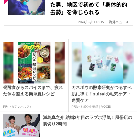
た男、地区で初めて「身体的的
去勢」を命じられる
2024/05/01 16:15
海外ニュース
発酵食からスパイスまで、疲れ
カネボウの酵素研究がつるすべ
た体を整える簡単夏レシピ
肌に導く！suisaiの毛穴ケア・
角質ケア
PR(マガジンハウス)
PR(カネボウ化粧品｜VOCE)
満島真之介 結婚2年目のラブホ浮気！風俗店の
裏切り2時間