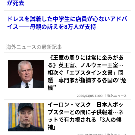
が死去
ドレスを試着した中学生に店員が心ないアドバ
イス――母親の訴えを8万人が支持
海外ニュースの最新記事
《王室の周りには常に企みがあ
る》英王室、ノルウェー王室…
相次ぐ「エプスタイン文書」問
題 専門家が指摘する各国の“危
機”
2026/03/05 11:00
海外ニュース
イーロン・マスク 日本人ポッ
プスターとの間に子供報道…ネ
ットで有力視される「3人の候
補」
2025/06/03 06:00
海外ニュース