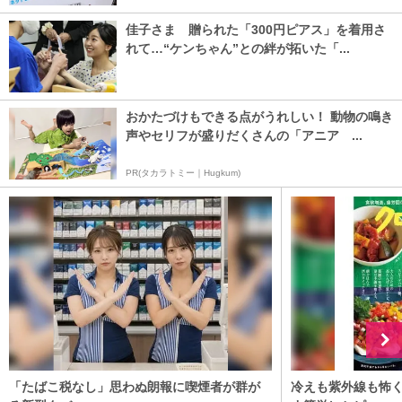
佳子さま 贈られた「300円ピアス」を着用さ
れて…“ケンちゃん”との絆が拓いた「...
おかたづけもできる点がうれしい！ 動物の鳴き
声やセリフが盛りだくさんの「アニア ...
PR(タカラトミー｜Hugkum)
「たばこ税なし」思わぬ朗報に喫煙者が群が
冷えも紫外線も怖