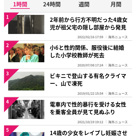
1時間
24時間
週間
月間
1
2年前から行方不明だった4歳女
児が祖父宅の隠し部屋から発見
2022/02/16 17:59
海外ニュース
2
小6と性的関係、服役後に結婚
した小学校教師が死去
2020/07/08 17:24
海外ニュース
3
ビキニで登山する有名クライマ
ー、山で凍死
2019/01/22 15:54
海外ニュース
4
電車内で性的暴行を受ける女性
を乗客全員が見て見ぬふり
2021/10/19 19:12
海外ニュース
5
14歳の少女をレイプし妊娠させ