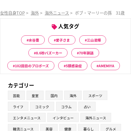
女性自身TOP
>
海外
>
海外ニュース
>
ボブ・マーリーの孫 31歳で
人気タグ
水谷豊
愛子さま
三山凌輝
8.6秒バズーカー
70年談話
102回目のプロポーズ
5類感染症
AMEMIYA
カテゴリー
芸能
皇室
国内
海外
スポーツ
ライフ
コミック
コラム
占い
エンタメニュース
インタビュー
海外ニュース
韓流ニュース
美容
健康
暮らし
グルメ