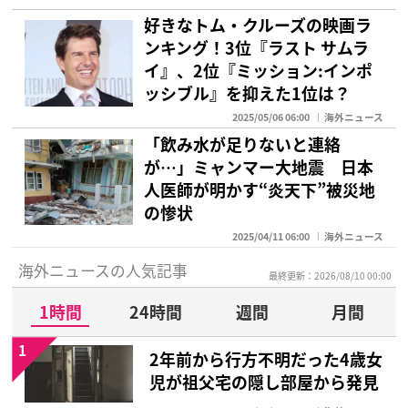
好きなトム・クルーズの映画ラ
ンキング！3位『ラスト サムラ
イ』、2位『ミッション:インポ
ッシブル』を抑えた1位は？
2025/05/06 06:00
海外ニュース
「飲み水が足りないと連絡
が…」ミャンマー大地震 日本
人医師が明かす“炎天下”被災地
の惨状
2025/04/11 06:00
海外ニュース
海外ニュースの人気記事
最終更新：2026/08/10 00:00
1時間
24時間
週間
月間
1
2年前から行方不明だった4歳女
児が祖父宅の隠し部屋から発見