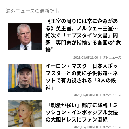
海外ニュースの最新記事
《王室の周りには常に企みがあ
る》英王室、ノルウェー王室…
相次ぐ「エプスタイン文書」問
題 専門家が指摘する各国の“危
機”
2026/03/05 11:00
海外ニュース
イーロン・マスク 日本人ポッ
プスターとの間に子供報道…ネ
ットで有力視される「3人の候
補」
2025/06/03 06:00
海外ニュース
「刺激が強い」都庁に降臨！ミ
ッション・インポッシブル女優
の大胆ドレスにファン悶絶
2025/05/10 06:00
海外ニュース