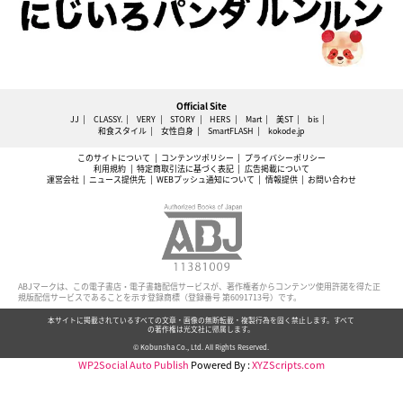
Official Site
JJ
CLASSY.
VERY
STORY
HERS
Mart
美ST
bis
和食スタイル
女性自身
SmartFLASH
kokode.jp
このサイトについて
コンテンツポリシー
プライバシーポリシー
利用規約
特定商取引法に基づく表記
広告掲載について
運営会社
ニュース提供先
WEBプッシュ通知について
情報提供
お問い合わせ
ABJマークは、この電子書店・電子書籍配信サービスが、著作権者からコンテンツ使用許諾を得た正
規版配信サービスであることを示す登録商標（登録番号 第6091713号）です。
本サイトに掲載されているすべての文章・画像の無断転載・複製行為を固く禁止します。すべて
の著作権は光文社に帰属します。
© Kobunsha Co., Ltd. All Rights Reserved.
WP2Social Auto Publish
Powered By :
XYZScripts.com