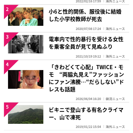
2022/02/16 17:59
海外ニュース
2
小6と性的関係、服役後に結婚
した小学校教師が死去
2020/07/08 17:24
海外ニュース
3
電車内で性的暴行を受ける女性
を乗客全員が見て見ぬふり
2021/10/19 19:12
海外ニュース
4
「きわどくて心配」TWICE・モ
モ “両脇丸見え”ファッション
にファン沸騰…“だらしない”ド
レスも話題
2026/06/04 16:20
韓流ニュース
5
ビキニで登山する有名クライマ
ー、山で凍死
2019/01/22 15:54
海外ニュース