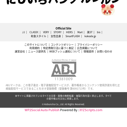
Official Site
JJ
CLASSY.
VERY
STORY
HERS
Mart
美ST
bis
和食スタイル
女性自身
SmartFLASH
kokode.jp
このサイトについて
コンテンツポリシー
プライバシーポリシー
利用規約
特定商取引法に基づく表記
広告掲載について
運営会社
ニュース提供先
WEBプッシュ通知について
情報提供
お問い合わせ
ABJマークは、この電子書店・電子書籍配信サービスが、著作権者からコンテンツ使用許諾を得た正
規版配信サービスであることを示す登録商標（登録番号 第6091713号）です。
本サイトに掲載されているすべての文章・画像の無断転載・複製行為を固く禁止します。すべて
の著作権は光文社に帰属します。
© Kobunsha Co., Ltd. All Rights Reserved.
WP2Social Auto Publish
Powered By :
XYZScripts.com