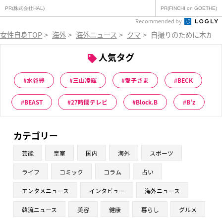
PR(株式会社HAL)
PR(FINCHI on GOETHE)
Recommended by
女性自身TOP
>
海外
>
海外ニュース
>
クマ
>
自撮りのために木から
人気タグ
水谷豊
三山凌輝
愛子さま
BECK
BEAST
27時間テレビ
Block.B
B'z
カテゴリー
芸能
皇室
国内
海外
スポーツ
ライフ
コミック
コラム
占い
エンタメニュース
インタビュー
海外ニュース
韓流ニュース
美容
健康
暮らし
グルメ