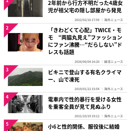
1
2年前から行方不明だった4歳女
児が祖父宅の隠し部屋から発見
2022/02/16 17:59
海外ニュース
2
「きわどくて心配」TWICE・モ
モ “両脇丸見え”ファッション
にファン沸騰…“だらしない”ド
レスも話題
2026/06/04 16:20
韓流ニュース
3
ビキニで登山する有名クライマ
ー、山で凍死
2019/01/22 15:54
海外ニュース
4
電車内で性的暴行を受ける女性
を乗客全員が見て見ぬふり
2021/10/19 19:12
海外ニュース
5
小6と性的関係、服役後に結婚