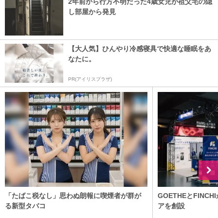
2年前から行方不明だった4歳女児が祖父宅の隠
し部屋から発見
【大人気】ひんやり冷感寝具で快適な睡眠をあ
なたに。
PR(アイリスプラザ)
「たばこ税なし」思わぬ朗報に喫煙者が群が
GOETHEとFIN
る新型タバコ
アを創設