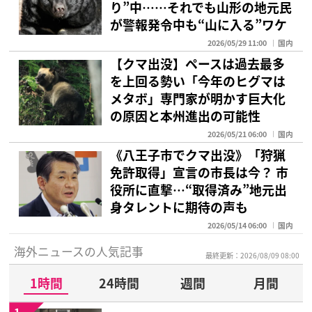
り”中……それでも山形の地元民
が警報発令中も“山に入る”ワケ
2026/05/29 11:00
国内
【クマ出没】ペースは過去最多
を上回る勢い「今年のヒグマは
メタボ」専門家が明かす巨大化
の原因と本州進出の可能性
2026/05/21 06:00
国内
《八王子市でクマ出没》「狩猟
免許取得」宣言の市長は今？ 市
役所に直撃…“取得済み”地元出
身タレントに期待の声も
2026/05/14 06:00
国内
海外ニュースの人気記事
最終更新：2026/08/09 08:00
1時間
24時間
週間
月間