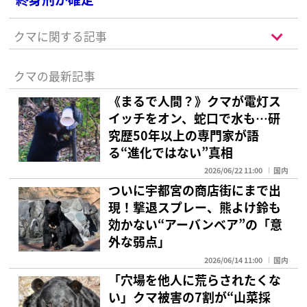
クマに関する記事
クマの最新記事
《まるで人間？》クマが電灯ス
イッチをオン、蛇口で水も…研
究歴50年以上の専門家が語
る“進化ではない”真相
2026/06/22 11:00
国内
ついに宇都宮の商店街にまで出
現！撃退スプレー、熊よけ鈴も
効かない“アーバンベア”の「意
外な弱点」
2026/06/14 11:00
国内
「穴場を他人に荒らされたくな
い」クマ被害の7割が“山菜採