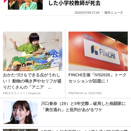
した小学校教師が死去
2020/07/08 17:24
海外ニュース
おかたづけもできる点がうれし
FINCHI主催「IVS2026」トーク
い！ 動物の鳴き声やセリフが盛
セッションが話題に！
りだくさんの「アニア ...
PR(タカラトミー｜Hugkum)
PR(FINCHI on GOETHE)
川口春奈（29）と5年交際→破局した格闘家に
「責任逃れ」と批判があがるワケ