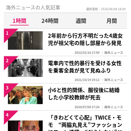
海外ニュースの人気記事
最終更新：2026/08/08 18:00
1時間
24時間
週間
月間
1
2年前から行方不明だった4歳女
児が祖父宅の隠し部屋から発見
2022/02/16 17:59
海外ニュース
2
電車内で性的暴行を受ける女性
を乗客全員が見て見ぬふり
2021/10/19 19:12
海外ニュース
3
小6と性的関係、服役後に結婚
した小学校教師が死去
2020/07/08 17:24
海外ニュース
4
「きわどくて心配」TWICE・モ
モ “両脇丸見え”ファッション