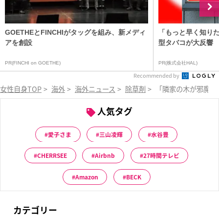
GOETHEとFINCHIがタッグを組み、新メディ
「もっと早く知りた
アを創設
型タバコが大反響
PR(FINCHI on GOETHE)
PR(株式会社HAL)
Recommended by
女性自身TOP
>
海外
>
海外ニュース
>
除草剤
>
「隣家の木が邪魔で
人気タグ
愛子さま
三山凌輝
水谷豊
CHERRSEE
Airbnb
27時間テレビ
Amazon
BECK
カテゴリー