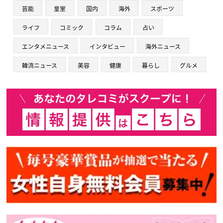
芸能
皇室
国内
海外
スポーツ
ライフ
コミック
コラム
占い
エンタメニュース
インタビュー
海外ニュース
韓流ニュース
美容
健康
暮らし
グルメ