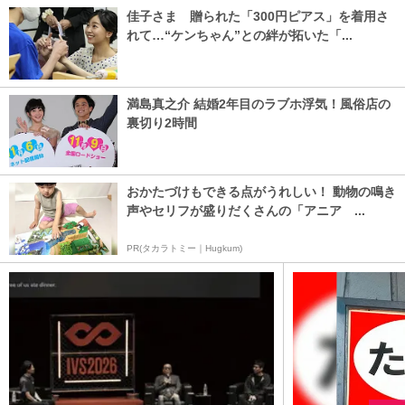
佳子さま 贈られた「300円ピアス」を着用さ
れて…“ケンちゃん”との絆が拓いた「...
満島真之介 結婚2年目のラブホ浮気！風俗店の
裏切り2時間
おかたづけもできる点がうれしい！ 動物の鳴き
声やセリフが盛りだくさんの「アニア ...
PR(タカラトミー｜Hugkum)