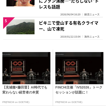
にファン沸騰…“だらしない”ド
レスも話題
2026/06/04 16:20
韓流ニュース
5
ビキニで登山する有名クライマ
ー、山で凍死
2019/01/22 15:54
海外ニュース
【見城徹×藤田晋】AI時代でも
FINCHI主催「IVS2026」トーク
変わらない経営者の本質
セッションが話題に！
PR(FINCHI on GOETHE)
PR(FINCHI on GOETHE)