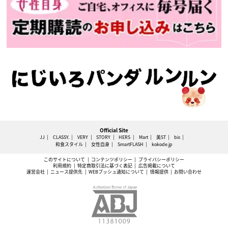
Official Site
JJ
CLASSY.
VERY
STORY
HERS
Mart
美ST
bis
和食スタイル
女性自身
SmartFLASH
kokode.jp
このサイトについて
コンテンツポリシー
プライバシーポリシー
利用規約
特定商取引法に基づく表記
広告掲載について
運営会社
ニュース提供先
WEBプッシュ通知について
情報提供
お問い合わせ