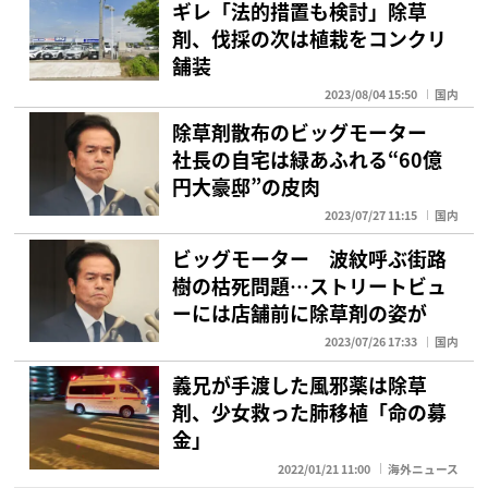
ギレ「法的措置も検討」除草
剤、伐採の次は植栽をコンクリ
舗装
2023/08/04 15:50
国内
除草剤散布のビッグモーター
社長の自宅は緑あふれる“60億
円大豪邸”の皮肉
2023/07/27 11:15
国内
ビッグモーター 波紋呼ぶ街路
樹の枯死問題…ストリートビュ
ーには店舗前に除草剤の姿が
2023/07/26 17:33
国内
義兄が手渡した風邪薬は除草
剤、少女救った肺移植「命の募
金」
2022/01/21 11:00
海外ニュース