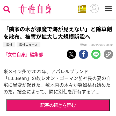
「隣家の木が邪魔で海が見えない」と除草剤
を散布、被害が拡大し大規模訴訟へ
海外
海外ニュース
投稿日：2024/06/19 20:20
『女性自身』編集部
米メイン州で2022年、アパレルブランド
「L.L.Bean」の故レオン・ゴーマン前社長の妻の自
宅に異変が起きた。敷地内の木々が突如枯れ始めた
のだ。捜査によって、隣に別荘を所有するア...
記事の続きを読む