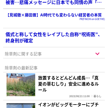
被害…悲痛メッセージに日本でも同情の声「本
当に悲しい事件」
【見城徹×藤田晋】AI時代でも変わらない経営者の本質
PR(FINCHI on GOETHE)
儀式と称して女性をレイプした自称“呪術医”、
終身刑が確定
除草剤に関する記事
除草剤の最新記事
放置するとどんどん成長…「真
夏の草むしり」安全に進めるル
ール
2023/08/21 11:00
暮らし
イオンがビッグモーターにブチ