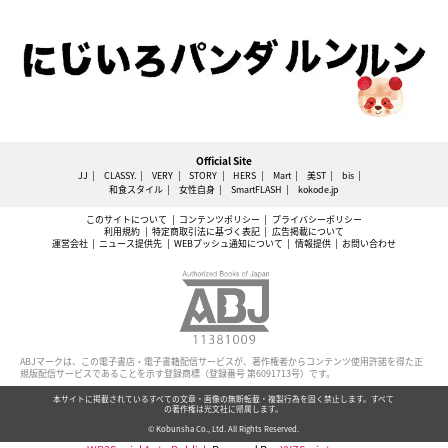
Official Site
JJ
CLASSY.
VERY
STORY
HERS
Mart
美ST
bis
和食スタイル
女性自身
SmartFLASH
kokode.jp
このサイトについて
コンテンツポリシー
プライバシーポリシー
利用規約
特定商取引法に基づく表記
広告掲載について
運営会社
ニュース提供先
WEBプッシュ通知について
情報提供
お問い合わせ
ABJマークは、この電子書店・電子書籍配信サービスが、著作権者からコンテンツ使用許諾を得た正
規版配信サービスであることを示す登録商標（登録番号 第6091713号）です。
本サイトに掲載されているすべての文章・画像の無断転載・複製行為を固く禁止します。すべて
の著作権は光文社に帰属します。
© Kobunsha Co., Ltd. All Rights Reserved.