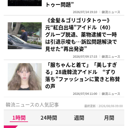
トゥー問題”
2026/07/14 19:10
韓流ニュース
《金髪＆ゴリゴリタトゥー》
元“紅白出場”アイドル（40）
グループ脱退、薬物逮捕で一時
は引退示唆も…訴訟問題解決で
見せた“再出発姿”
2026/07/09 17:15
韓流ニュース
「服ちゃんと着て」「美しすぎ
る」28歳韓流アイドル “ずり
落ち”ファッションに驚きと称賛
の声
2026/07/04 11:00
韓流ニュース
韓流ニュースの人気記事
最終更新：2026/08/06 09:00
1時間
24時間
週間
月間