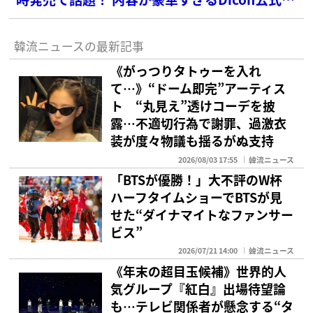
ォトカードセットを徹底解説！
韓流ニュースの最新記事
《がっつりタトゥーを入れ
て…》“ドーム即完”アーティス
ト “丸見え”透けコーデを披
露…不適切行為で謝罪、過激衣
装が度々物議も揺るがぬ支持
2026/08/03 17:55
韓流ニュース
「BTSが優勝！」大不評のW杯
ハーフタイムショーでBTSが見
せた“ダイナマイトなファンサー
ビス”
2026/07/21 14:00
韓流ニュース
《年末の超目玉候補》世界的人
気グループ『紅白』出場待望論
も…テレビ関係者が懸念する“タ