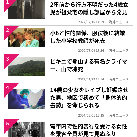
1
2年前から行方不明だった4歳女
児が祖父宅の隠し部屋から発見
2022/02/16 17:59
海外ニュース
2
小6と性的関係、服役後に結婚
した小学校教師が死去
2020/07/08 17:24
海外ニュース
3
ビキニで登山する有名クライマ
ー、山で凍死
2019/01/22 15:54
海外ニュース
4
14歳の少女をレイプし妊娠させ
た男、地区で初めて「身体的的
去勢」を命じられる
2024/05/01 16:15
海外ニュース
5
電車内で性的暴行を受ける女性
を乗客全員が見て見ぬふり