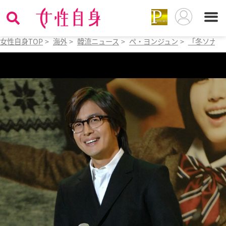
女性自身TOP
>
海外
>
韓流ニュース
>
ペ・ヨンジュン
>
「冬ソナ」