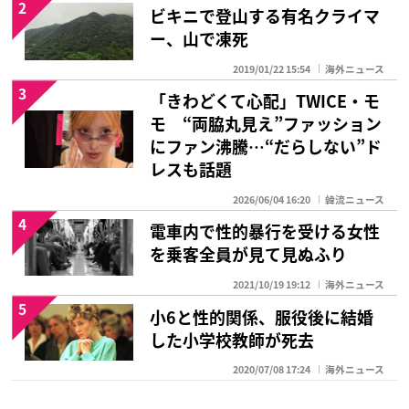
2
ビキニで登山する有名クライマ
ー、山で凍死
2019/01/22 15:54
海外ニュース
3
「きわどくて心配」TWICE・モ
モ “両脇丸見え”ファッション
にファン沸騰…“だらしない”ド
レスも話題
2026/06/04 16:20
韓流ニュース
4
電車内で性的暴行を受ける女性
を乗客全員が見て見ぬふり
2021/10/19 19:12
海外ニュース
5
小6と性的関係、服役後に結婚
した小学校教師が死去
2020/07/08 17:24
海外ニュース