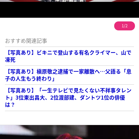
1/2
おすすめ関連記事
【写真あり】ビキニで登山する有名クライマー、山で
凍死
【写真あり】槇原敬之逮捕で一家離散へ…父語る「息
子の人生もう終わり」
【写真あり】「一生テレビで見たくない不祥事タレン
ト」3位東出昌大、2位渡部建、ダントツ1位の俳優
は？