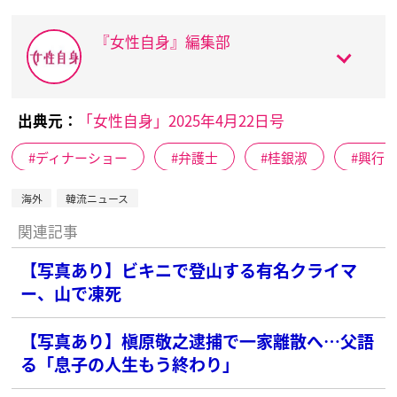
『女性自身』編集部
出典元：
「女性自身」2025年4月22日号
ディナーショー
弁護士
桂銀淑
興行
海外
韓流ニュース
関連記事
【写真あり】ビキニで登山する有名クライマ
ー、山で凍死
【写真あり】槇原敬之逮捕で一家離散へ…父語
る「息子の人生もう終わり」