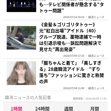
も…テレビ関係者が懸念する“タ
トゥー問題”
2026/07/14 19:10
韓流ニュース
《金髪＆ゴリゴリタトゥー》
元“紅白出場”アイドル（40）
グループ脱退、薬物逮捕で一時
は引退示唆も…訴訟問題解決で
見せた“再出発姿”
2026/07/09 17:15
韓流ニュース
「服ちゃんと着て」「美しすぎ
る」28歳韓流アイドル “ずり
落ち”ファッションに驚きと称賛
の声
2026/07/04 11:00
韓流ニュース
韓流ニュースの人気記事
最終更新：2026/08/06 17:00
1時間
24時間
週間
月間