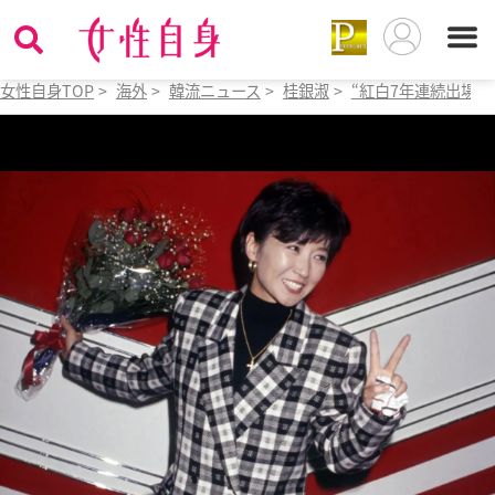
女性自身TOP
>
海外
>
韓流ニュース
>
桂銀淑
>
“紅白7年連続出場