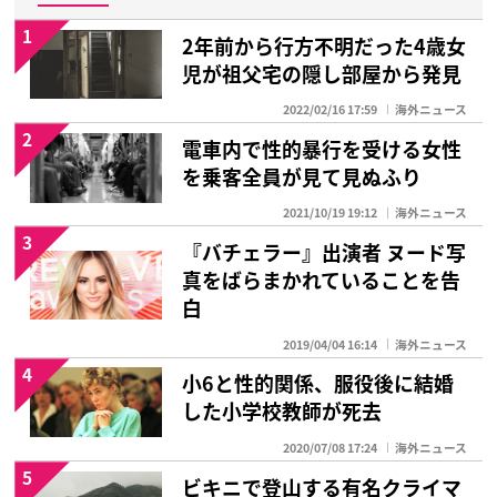
1
2年前から行方不明だった4歳女
児が祖父宅の隠し部屋から発見
2022/02/16 17:59
海外ニュース
2
電車内で性的暴行を受ける女性
を乗客全員が見て見ぬふり
2021/10/19 19:12
海外ニュース
3
『バチェラー』出演者 ヌード写
真をばらまかれていることを告
白
2019/04/04 16:14
海外ニュース
4
小6と性的関係、服役後に結婚
した小学校教師が死去
2020/07/08 17:24
海外ニュース
5
ビキニで登山する有名クライマ