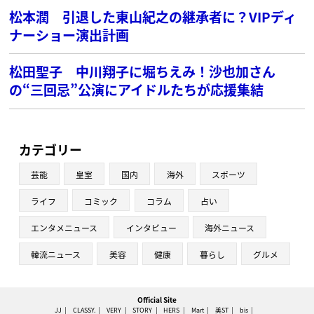
松本潤 引退した東山紀之の継承者に？VIPディ
ナーショー演出計画
松田聖子 中川翔子に堀ちえみ！沙也加さん
の“三回忌”公演にアイドルたちが応援集結
カテゴリー
芸能
皇室
国内
海外
スポーツ
ライフ
コミック
コラム
占い
エンタメニュース
インタビュー
海外ニュース
韓流ニュース
美容
健康
暮らし
グルメ
Official Site
JJ
CLASSY.
VERY
STORY
HERS
Mart
美ST
bis