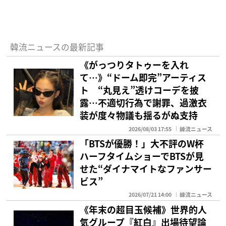
韓流ニュースの最新記事
《がっつりタトゥーを入れ
て…》“ドーム即完”アーティス
ト “丸見え”透けコーデを披
露…不適切行為で謝罪、過激衣
装が度々物議も揺るがぬ支持
2026/08/03 17:55
韓流ニュース
「BTSが優勝！」大不評のW杯
ハーフタイムショーでBTSが見
せた“ダイナマイトなファンサー
ビス”
2026/07/21 14:00
韓流ニュース
《年末の超目玉候補》世界的人
気グループ『紅白』出場待望論