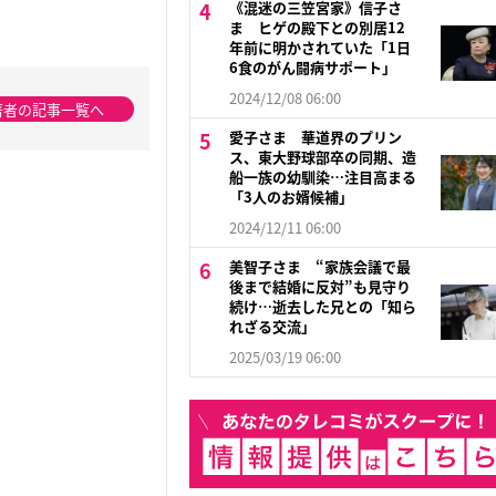
《混迷の三笠宮家》信子さ
ま ヒゲの殿下との別居12
年前に明かされていた「1日
6食のがん闘病サポート」
2024/12/08 06:00
著者の記事一覧へ
愛子さま 華道界のプリン
ス、東大野球部卒の同期、造
船一族の幼馴染…注目高まる
「3人のお婿候補」
2024/12/11 06:00
美智子さま “家族会議で最
後まで結婚に反対”も見守り
続け…逝去した兄との「知ら
れざる交流」
2025/03/19 06:00