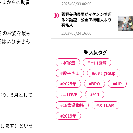
さまからの助言
2025/08/03 06:00
菅野美穂長男がイケメンすぎ
ると話題 公園で堺雅人より
有名人
そのお姿を最も
2018/05/24 16:00
配はいりません
人気タグ
水谷豊
三山凌輝
愛子さま
Aぇ! group
2025年
BPO
AIR
がり、5月として
＝LOVE
911
18歳選挙権
＆TEAM
2019年
たします》という