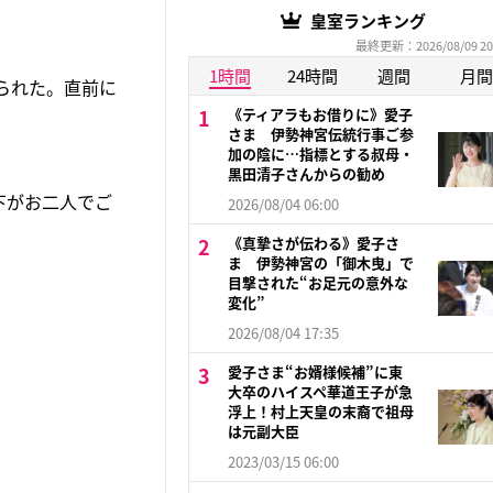
皇室ランキング
最終更新：2026/08/09 20
1時間
24時間
週間
月間
られた。直前に
《ティアラもお借りに》愛子
さま 伊勢神宮伝統行事ご参
加の陰に…指標とする叔母・
黒田清子さんからの勧め
下がお二人でご
2026/08/04 06:00
《真摯さが伝わる》愛子さ
ま 伊勢神宮の「御木曳」で
目撃された“お足元の意外な
変化”
2026/08/04 17:35
愛子さま“お婿様候補”に東
大卒のハイスペ華道王子が急
浮上！村上天皇の末裔で祖母
は元副大臣
2023/03/15 06:00