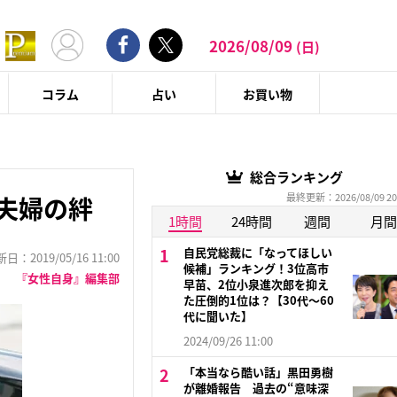
2026/08/09
(日)
コラム
占い
お買い物
総合ランキング
最終更新：2026/08/09 20
夫婦の絆
1時間
24時間
週間
月間
自民党総裁に「なってほしい
：2019/05/16 11:00
候補」ランキング！3位高市
『女性自身』編集部
早苗、2位小泉進次郎を抑え
た圧倒的1位は？【30代〜60
代に聞いた】
2024/09/26 11:00
「本当なら酷い話」黒田勇樹
が離婚報告 過去の“意味深