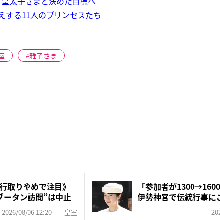
」皇太子さまと決めた目標へ
えする11人のプリンセスたち
室
雅子さま
行取りやめで注目》
「参加者が1300→1
ブータン訪問”は中止
伊勢神宮で伝統行事にご
2026/08/06 12:20
皇室
20