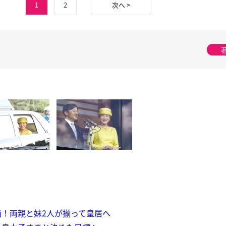
1
2
次へ >
！両親と妹2人が揃って皇居へ