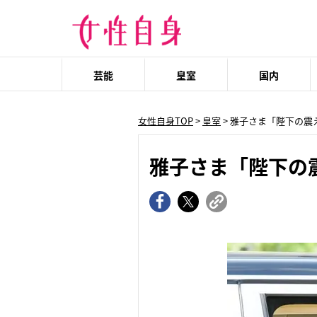
芸能
皇室
国内
女性自身TOP
>
皇室
> 雅子さま「陛下の震
雅子さま「陛下の