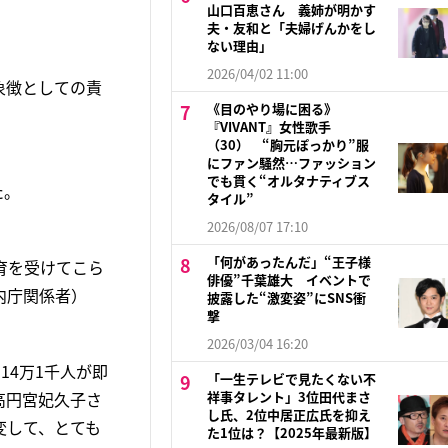
山口百恵さん 義姉が明かす
夫・友和と「夫婦げんかをし
ない理由」
2026/04/02 11:00
象徴としての責
《目のやり場に困る》
『VIVANT』女性歌手
（30） “胸元ぽっかり”服
にファン騒然…ファッション
でも貫く“オルタナティブス
た。
タイル”
2026/08/07 17:10
「何があったんだ」“王子様
育を受けてこら
俳優”千葉雄大 イベントで
内庁関係者）
披露した“激変姿”にSNS衝
撃
2026/03/04 16:20
14万1千人が即
「一生テレビで見たくない不
高円宮妃久子さ
祥事タレント」3位田代まさ
し氏、2位中居正広氏を抑え
変して、とても
た1位は？【2025年最新版】