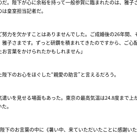
のだ。陛下が心に余裕を持って一般参賀に臨まれたのは、雅子
のは皇室担当記者だ。
ご努力を欠かすことはありませんでした。ご成婚後の26年間、
、雅子さまです。ずっと研鑽を積まれてきたのですから、ご心
たお言葉をかけられたかもしれません」
た陛下のお心をほぐした“親愛の助言”と言えるだろう。
遣いを見せる場面もあった。東京の最高気温は24.8度まで上
いた。
、陛下のお言葉の中に《暑い中、来ていただいたことに感謝い