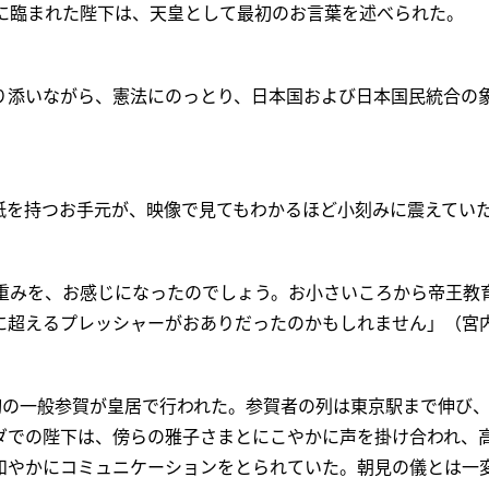
」に臨まれた陛下は、天皇として最初のお言葉を述べられた。
り添いながら、憲法にのっとり、日本国および日本国民統合の
紙を持つお手元が、映像で見てもわかるほど小刻みに震えてい
る重みを、お感じになったのでしょう。お小さいころから帝王教
に超えるプレッシャーがおありだったのかもしれません」（宮
初の一般参賀が皇居で行われた。参賀者の列は東京駅まで伸び、
ダでの陛下は、傍らの雅子さまとにこやかに声を掛け合われ、
和やかにコミュニケーションをとられていた。朝見の儀とは一