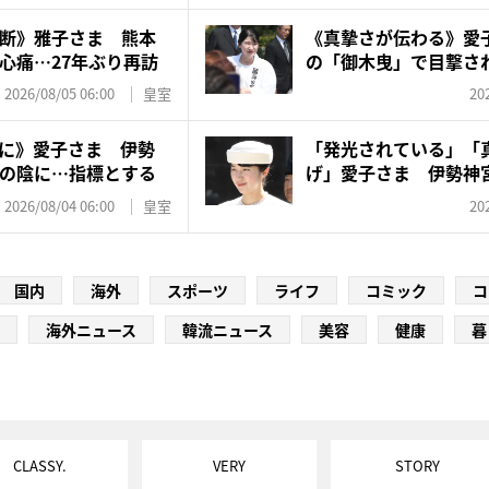
断》雅子さま 熊本
《真摯さが伝わる》愛
心痛…27年ぶり再訪
の「御木曳」で目撃さ
な...
2026/08/05 06:00
皇室
20
に》愛子さま 伊勢
「発光されている」「
の陰に…指標とする
げ」愛子さま 伊勢神
グド...
2026/08/04 06:00
皇室
20
国内
海外
スポーツ
ライフ
コミック
コ
海外ニュース
韓流ニュース
美容
健康
暮
CLASSY.
VERY
STORY