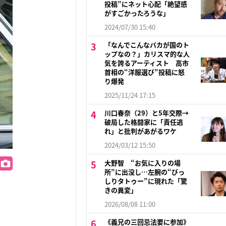
投稿”にネット心配「絶望感
がすごかったろうな」
2024/07/30 15:40
「なんでこんなバカが国のト
ップなの？」カリスマ的な人
気を誇るアーティスト 高市
首相の“洋服選び”投稿に怒
り爆発
2025/11/24 17:15
川口春奈（29）と5年交際→
破局した格闘家に「責任逃
れ」と批判があがるワケ
2024/03/12 15:50
大野智 “お気に入りの場
所”に出没し…左腕の“びっ
しりタトゥー”に現れた「驚
きの異変」
2026/08/08 11:00
《義兄の三回忌法要に参加》