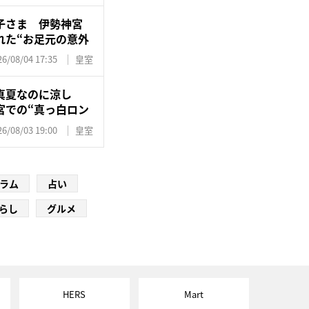
子さま 伊勢神宮
れた“お足元の意外
26/08/04 17:35
皇室
真夏なのに涼し
宮での“真っ白ロン
26/08/03 19:00
皇室
ラム
占い
らし
グルメ
HERS
Mart