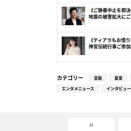
《ご静養中止を即決
地震の被害拡大にご
で...
《ティアラもお借り
神宮伝統行事ご参加
叔母...
カテゴリー
芸能
皇室
エンタメニュース
インタビュー
JJ