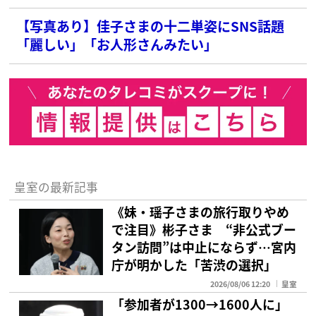
【写真あり】佳子さまの十二単姿にSNS話題
「麗しい」「お人形さんみたい」
皇室の最新記事
《妹・瑶子さまの旅行取りやめ
で注目》彬子さま “非公式ブー
タン訪問”は中止にならず…宮内
庁が明かした「苦渋の選択」
2026/08/06 12:20
皇室
「参加者が1300→1600人に」