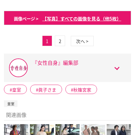
【写真】すべての画像を見る（他5枚）
画像ページ >
1
2
次へ >
『女性自身』編集部
皇室
眞子さま
秋篠宮家
皇室
関連画像