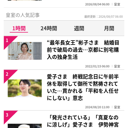
2026/08/04 06:00
皇室
皇室の人気記事
最終更新：2026/08/07 06:00
1時間
24時間
週間
月間
1
“最年長女王”彬子さま 結婚目
前で破局の過去…京都に別宅購
入の独身生活
2022/01/15 06:00
皇室
2
愛子さま 終戦記念日に午前半
休を取得して御所で黙祷されて
いた…貫かれる「平和を人任せ
にしない」意志
2024/08/20 11:00
皇室
3
「発光されている」「真夏なの
に涼しげ」愛子さま 伊勢神宮