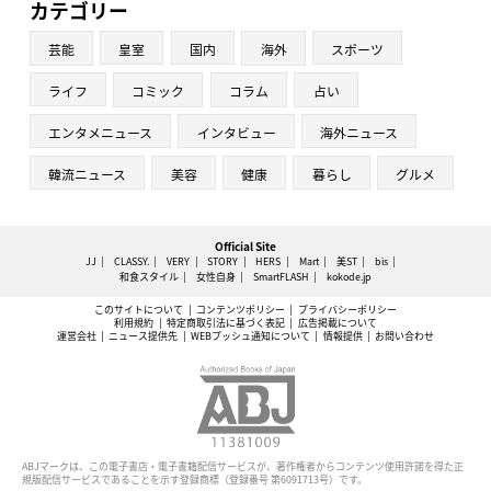
カテゴリー
芸能
皇室
国内
海外
スポーツ
ライフ
コミック
コラム
占い
エンタメニュース
インタビュー
海外ニュース
韓流ニュース
美容
健康
暮らし
グルメ
Official Site
JJ
CLASSY.
VERY
STORY
HERS
Mart
美ST
bis
和食スタイル
女性自身
SmartFLASH
kokode.jp
このサイトについて
コンテンツポリシー
プライバシーポリシー
利用規約
特定商取引法に基づく表記
広告掲載について
運営会社
ニュース提供先
WEBプッシュ通知について
情報提供
お問い合わせ
ABJマークは、この電子書店・電子書籍配信サービスが、著作権者からコンテンツ使用許諾を得た正
規版配信サービスであることを示す登録商標（登録番号 第6091713号）です。