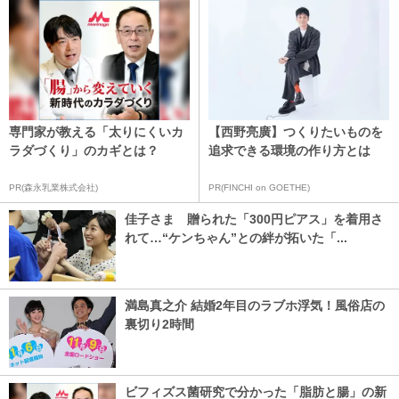
専門家が教える「太りにくいカ
【西野亮廣】つくりたいものを
ラダづくり」のカギとは？
追求できる環境の作り方とは
PR(森永乳業株式会社)
PR(FINCHI on GOETHE)
佳子さま 贈られた「300円ピアス」を着用さ
れて…“ケンちゃん”との絆が拓いた「...
満島真之介 結婚2年目のラブホ浮気！風俗店の
裏切り2時間
ビフィズス菌研究で分かった「脂肪と腸」の新