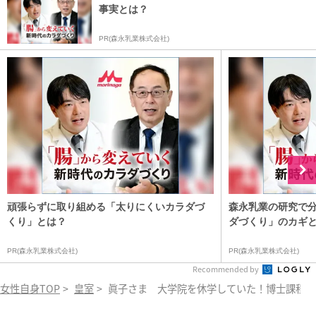
事実とは？
PR(森永乳業株式会社)
頑張らずに取り組める「太りにくいカラダづ
森永乳業の研究で
くり」とは？
ダづくり」のカギ
PR(森永乳業株式会社)
PR(森永乳業株式会社)
Recommended by
女性自身TOP
>
皇室
>
眞子さま 大学院を休学していた！博士課程3