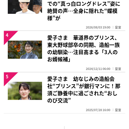
での“真っ白ロングドレス”姿に
絶賛の声…全身に隠れた“蝶模
様”が
2026/08/03 19:00
皇室
4
愛子さま 華道界のプリンス、
東大野球部卒の同期、造船一族
の幼馴染…注目高まる「3人の
お婿候補」
2024/12/11 06:00
皇室
5
愛子さま 幼なじみの造船会
社“プリンス”が銀行マンに！那
須ご静養中に過ごされた“おし
のび交流”
2025/07/28 16:00
皇室