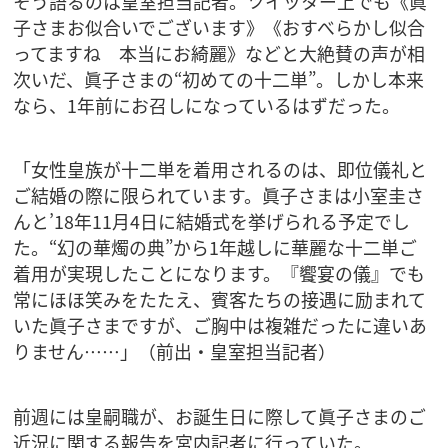
そう語るのは皇室担当記者。ツイッター上でも《眞
子さまお似合いでございます》《おすべらかし似合
ってますね 本当にお綺麗》などと大絶賛の声が相
次いだ、眞子さまの“初めての十二単”。しかし本来
なら、1年前にお召しになっているはずだった。
「女性皇族が十二単を着用されるのは、即位儀礼と
ご結婚の際に限られています。眞子さまは小室圭さ
んと’18年11月4日に結婚式を挙げられる予定でし
た。“幻の華燭の典”から1年越しに華麗な十二単ご
着用が実現したことになります。『饗宴の儀』でも
常にほほ笑みをたたえ、賓客たちの接遇に励まれて
いた眞子さまですが、ご胸中は複雑だったに違いあ
りません……」（前出・皇室担当記者）
前週には皇嗣職が、お誕生日に際して眞子さまのご
近況に関する報告を宮内記者に行っていた。