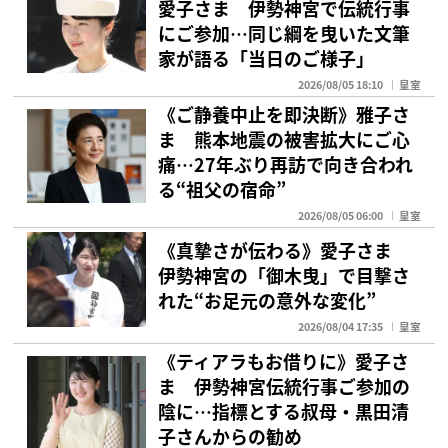
愛子さま 伊勢神宮で伝統行事
にご参加…同じ綱を曳いた文筆
家が語る「当日のご様子」
2026/08/05 18:10
皇室
《ご静養中止を即決断》雅子さ
ま 熊本地震の被害拡大にご心
痛…27年ぶり再訪で向き合われ
る“祖父の宿命”
2026/08/05 06:00
皇室
《真摯さが伝わる》愛子さま
伊勢神宮の「御木曳」で目撃さ
れた“お足元の意外な変化”
2026/08/04 17:35
皇室
《ティアラもお借りに》愛子さ
ま 伊勢神宮伝統行事ご参加の
陰に…指標とする叔母・黒田清
子さんからの勧め