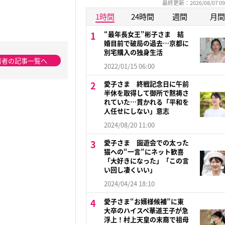
最終更新：2026/08/07 09
1時間
24時間
週間
月間
“最年長女王”彬子さま 結
婚目前で破局の過去…京都に
別宅購入の独身生活
著者の記事一覧へ
2022/01/15 06:00
愛子さま 終戦記念日に午前
半休を取得して御所で黙祷さ
れていた…貫かれる「平和を
人任せにしない」意志
2024/08/20 11:00
愛子さま 園遊会での太った
猫への“一言”にネット歓喜
「大好きになった」「この言
い回し凄くいい」
2024/04/24 18:10
愛子さま“お婿様候補”に東
大卒のハイスペ華道王子が急
浮上！村上天皇の末裔で祖母