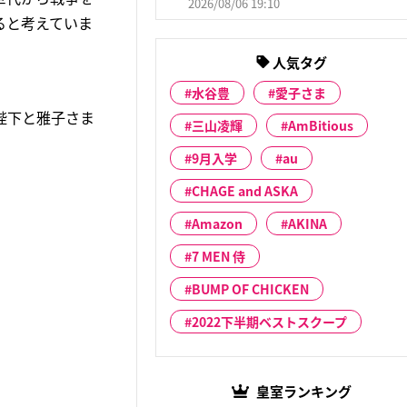
2026/08/06 19:10
ると考えていま
人気タグ
水谷豊
愛子さま
陛下と雅子さま
三山凌輝
AmBitious
9月入学
au
CHAGE and ASKA
Amazon
AKINA
7 MEN 侍
BUMP OF CHICKEN
2022下半期ベストスクープ
皇室ランキング