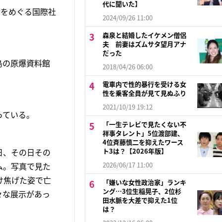
代に聞いた】
縮をめぐる国際社
2024/09/26 11:00
森泉と結婚したイケメン僧侶
夫 前妻はズムサタ望月アナ
だった
島の原爆資料館
2018/04/26 06:00
電車内で性的暴行を受ける女
性を乗客全員が見て見ぬふり
2021/10/19 19:12
っている。
「一生テレビで見たくない不
祥事タレント」5位渡部建、
4位斉藤慎二を抑えたワース
日、その日その
ト3は？【2026年版】
ム。写真で見た
2026/06/17 11:00
け焦げた姿で亡
「嫌いな女性政治家」ランキ
ング…3位生稲晃子、2位杉
々な展示があっ
田水脈を大差で抑えた1位
は？