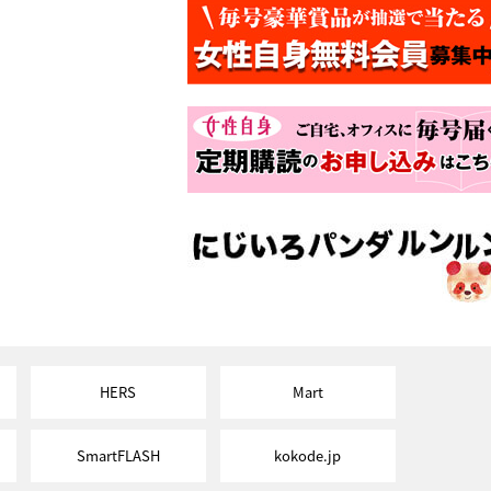
HERS
Mart
SmartFLASH
kokode.jp