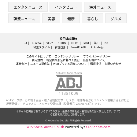
エンタメニュース
インタビュー
海外ニュース
韓流ニュース
美容
健康
暮らし
グルメ
Official Site
JJ
CLASSY.
VERY
STORY
HERS
Mart
美ST
bis
和食スタイル
女性自身
SmartFLASH
kokode.jp
このサイトについて
コンテンツポリシー
プライバシーポリシー
利用規約
特定商取引法に基づく表記
広告掲載について
運営会社
ニュース提供先
WEBプッシュ通知について
情報提供
お問い合わせ
ABJマークは、この電子書店・電子書籍配信サービスが、著作権者からコンテンツ使用許諾を得た正
規版配信サービスであることを示す登録商標（登録番号 第6091713号）です。
本サイトに掲載されているすべての文章・画像の無断転載・複製行為を固く禁止します。すべて
の著作権は光文社に帰属します。
© Kobunsha Co., Ltd. All Rights Reserved.
WP2Social Auto Publish
Powered By :
XYZScripts.com