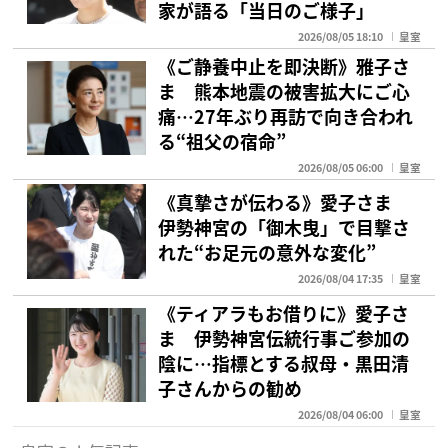
家が語る「当日のご様子」
2026/08/05 18:10
皇室
《ご静養中止を即決断》雅子さ
ま 熊本地震の被害拡大にご心
痛…27年ぶり再訪で向き合われ
る“祖父の宿命”
2026/08/05 06:00
皇室
《真摯さが伝わる》愛子さま
伊勢神宮の「御木曳」で目撃さ
れた“お足元の意外な変化”
2026/08/04 17:35
皇室
《ティアラもお借りに》愛子さ
ま 伊勢神宮伝統行事ご参加の
陰に…指標とする叔母・黒田清
子さんからの勧め
2026/08/04 06:00
皇室