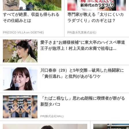
すべてが絶景、収益も得られる
専門家が教える「太りにくいカ
その仕組みとは
ラダづくり」のカギとは？
PR(COCO VILLA on GOETHE)
PR(森永乳業株式会社)
愛子さま“お婿様候補”に東大卒のハイスペ華道
王子が急浮上！村上天皇の末裔で祖母は...
川口春奈（29）と5年交際→破局した格闘家に
「責任逃れ」と批判があがるワケ
「たばこ税なし」思わぬ朗報に喫煙者が群がる
新型タバコ
PR(株式会社HAL)