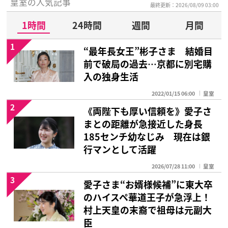
皇室の人気記事
最終更新：2026/08/09 03:00
1時間
24時間
週間
月間
1
“最年長女王”彬子さま 結婚目
前で破局の過去…京都に別宅購
入の独身生活
2022/01/15 06:00
皇室
2
《両陛下も厚い信頼を》愛子さ
まとの距離が急接近した身長
185センチ幼なじみ 現在は銀
行マンとして活躍
2026/07/28 11:00
皇室
3
愛子さま“お婿様候補”に東大卒
のハイスペ華道王子が急浮上！
村上天皇の末裔で祖母は元副大
臣