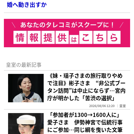
婚へ動き出すか
皇室の最新記事
《妹・瑶子さまの旅行取りやめ
で注目》彬子さま “非公式ブー
タン訪問”は中止にならず…宮内
庁が明かした「苦渋の選択」
2026/08/06 12:20
皇室
「参加者が1300→1600人に」
愛子さま 伊勢神宮で伝統行事
にご参加…同じ綱を曳いた文筆