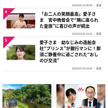
2023/03/15 06:00
皇室
4
「お二人の笑顔最高」愛子さ
ま 宮中晩餐会で“隣に座られ
た皇族”に喜びの声が続出
2025/03/26 16:23
皇室
5
愛子さま 幼なじみの造船会
社“プリンス”が銀行マンに！那
須ご静養中に過ごされた“おし
のび交流”
2025/07/28 16:00
皇室