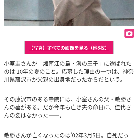
【写真】すべての画像を見る（他8枚）
小室圭さんが「湘南江の島・海の王子」に選ばれた
のは’10年の夏のこと。応募した理由の一つは、神奈
川県藤沢市が父親の出身地だったからだという。
その藤沢市のある寺院には、小室さんの父・敏勝さ
んの墓がある。だが今年も亡き夫の命日に、佳代さ
んの姿はなかった――。
敏勝さんが亡くなったのは’02年3月5日。自死だっ