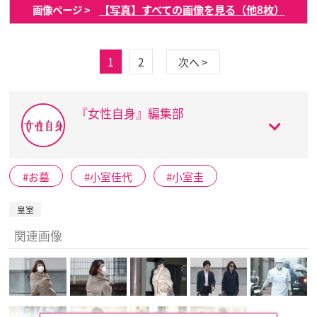
【写真】すべての画像を見る（他8枚）
画像ページ >
1
2
次へ >
『女性自身』編集部
お墓
小室佳代
小室圭
皇室
関連画像