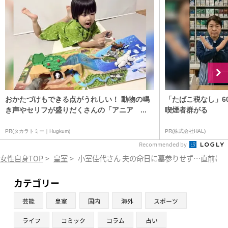
おかたづけもできる点がうれしい！ 動物の鳴
「たばこ税なし」6
き声やセリフが盛りだくさんの「アニア ...
喫煙者群がる
PR(タカラトミー｜Hugkum)
PR(株式会社HAL)
Recommended by
女性自身TOP
>
皇室
>
小室佳代さん 夫の命日に墓参りせず…直前に
カテゴリー
芸能
皇室
国内
海外
スポーツ
ライフ
コミック
コラム
占い