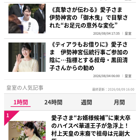
《真摯さが伝わる》愛子さま
伊勢神宮の「御木曳」で目撃さ
れた“お足元の意外な変化”
2026/08/04 17:35
皇室
《ティアラもお借りに》愛子さ
ま 伊勢神宮伝統行事ご参加の
陰に…指標とする叔母・黒田清
子さんからの勧め
2026/08/04 06:00
皇室
皇室の人気記事
最終更新：2026/08/09 16:00
1時間
24時間
週間
月間
1
愛子さま“お婿様候補”に東大卒
のハイスペ華道王子が急浮上！
村上天皇の末裔で祖母は元副大