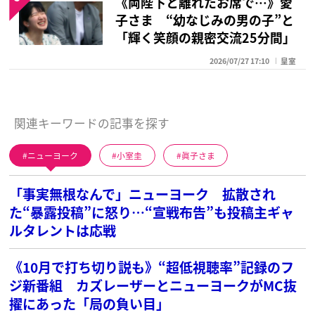
《両陛下と離れたお席で…》愛
子さま “幼なじみの男の子”と
「輝く笑顔の親密交流25分間」
2026/07/27 17:10
皇室
関連キーワードの記事を探す
ニューヨーク
小室圭
眞子さま
「事実無根なんで」ニューヨーク 拡散され
た“暴露投稿”に怒り…“宣戦布告”も投稿主ギャ
ルタレントは応戦
《10月で打ち切り説も》“超低視聴率”記録のフ
ジ新番組 カズレーザーとニューヨークがMC抜
擢にあった「局の負い目」