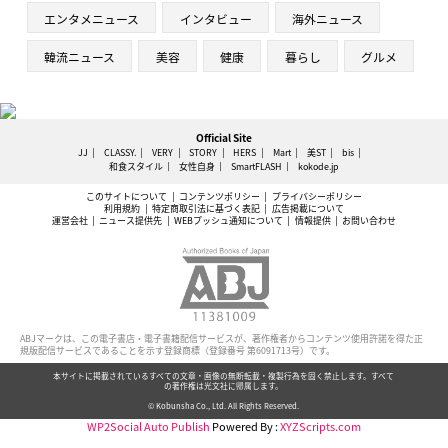
エンタメニュース
インタビュー
海外ニュース
韓流ニュース
美容
健康
暮らし
グルメ
Official Site
JJ
CLASSY.
VERY
STORY
HERS
Mart
美ST
bis
和食スタイル
女性自身
SmartFLASH
kokode.jp
このサイトについて
コンテンツポリシー
プライバシーポリシー
利用規約
特定商取引法に基づく表記
広告掲載について
運営会社
ニュース提供先
WEBプッシュ通知について
情報提供
お問い合わせ
ABJマークは、この電子書店・電子書籍配信サービスが、著作権者からコンテンツ使用許諾を得た正
規版配信サービスであることを示す登録商標（登録番号 第6091713号）です。
本サイトに掲載されているすべての文章・画像の無断転載・複製行為を固く禁止します。すべて
の著作権は光文社に帰属します。
© Kobunsha Co., Ltd. All Rights Reserved.
WP2Social Auto Publish
Powered By :
XYZScripts.com