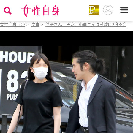
女性自身TOP
>
皇室
>
眞子さん 円安、小室さんは試験に2度不合格で