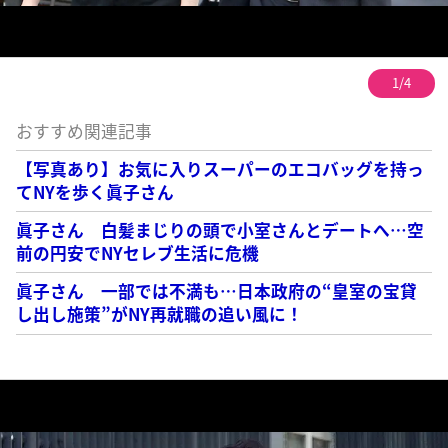
1/4
おすすめ関連記事
【写真あり】お気に入りスーパーのエコバッグを持っ
てNYを歩く眞子さん
眞子さん 白髪まじりの頭で小室さんとデートへ…空
前の円安でNYセレブ生活に危機
眞子さん 一部では不満も…日本政府の“皇室の宝貸
し出し施策”がNY再就職の追い風に！