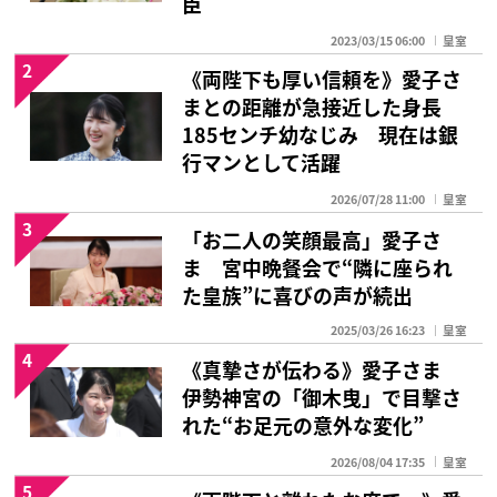
臣
2023/03/15 06:00
皇室
2
《両陛下も厚い信頼を》愛子さ
まとの距離が急接近した身長
185センチ幼なじみ 現在は銀
行マンとして活躍
2026/07/28 11:00
皇室
3
「お二人の笑顔最高」愛子さ
ま 宮中晩餐会で“隣に座られ
た皇族”に喜びの声が続出
2025/03/26 16:23
皇室
4
《真摯さが伝わる》愛子さま
伊勢神宮の「御木曳」で目撃さ
れた“お足元の意外な変化”
2026/08/04 17:35
皇室
5