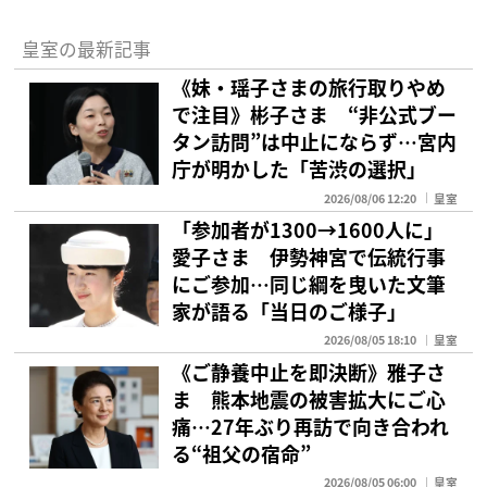
皇室の最新記事
《妹・瑶子さまの旅行取りやめ
で注目》彬子さま “非公式ブー
タン訪問”は中止にならず…宮内
庁が明かした「苦渋の選択」
2026/08/06 12:20
皇室
「参加者が1300→1600人に」
愛子さま 伊勢神宮で伝統行事
にご参加…同じ綱を曳いた文筆
家が語る「当日のご様子」
2026/08/05 18:10
皇室
《ご静養中止を即決断》雅子さ
ま 熊本地震の被害拡大にご心
痛…27年ぶり再訪で向き合われ
る“祖父の宿命”
2026/08/05 06:00
皇室