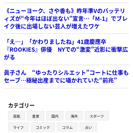
《ニューヨーク、さや香も》昨年準Vのバッテリ
ィズが“今年はほぼ出ない”宣言…「M-1」でブレ
イク後に出場しない芸人が増えたワケ
「え…」「かわりましたね」41歳慶應卒
『ROOKIES』俳優 NYでの“激変”近影に衝撃広
がる
眞子さん “ゆったりシルエット”コートに仕事も
セーブ…極秘出産までに囁かれていた“前兆”
カテゴリー
芸能
皇室
国内
海外
スポーツ
ライフ
コミック
コラム
占い