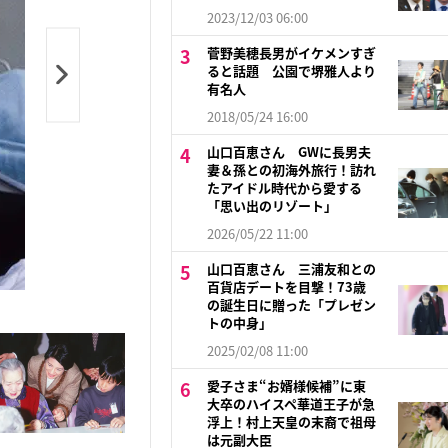
2023/12/03 06:00
菅野美穂長男がイケメンすぎ
ると話題 公園で堺雅人より
有名人
2018/05/24 16:00
山口百恵さん GWに長男夫
妻＆孫との初海外旅行！訪れ
たアイドル時代から愛する
「思い出のリゾート」
2026/05/22 11:00
山口百恵さん 三浦友和との
百貨店デートを目撃！73歳
の誕生日に贈った「プレゼン
トの中身」
2025/02/08 11:00
愛子さま“お婿様候補”に東
大卒のハイスペ華道王子が急
浮上！村上天皇の末裔で祖母
は元副大臣