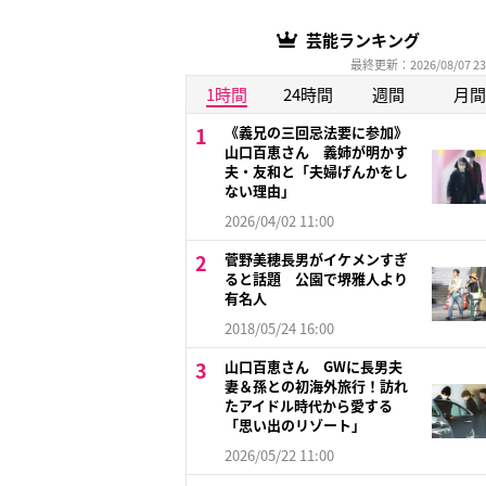
芸能ランキング
最終更新：2026/08/07 23
1時間
24時間
週間
月間
《義兄の三回忌法要に参加》
山口百恵さん 義姉が明かす
夫・友和と「夫婦げんかをし
ない理由」
2026/04/02 11:00
菅野美穂長男がイケメンすぎ
ると話題 公園で堺雅人より
有名人
2018/05/24 16:00
山口百恵さん GWに長男夫
妻＆孫との初海外旅行！訪れ
たアイドル時代から愛する
「思い出のリゾート」
2026/05/22 11:00