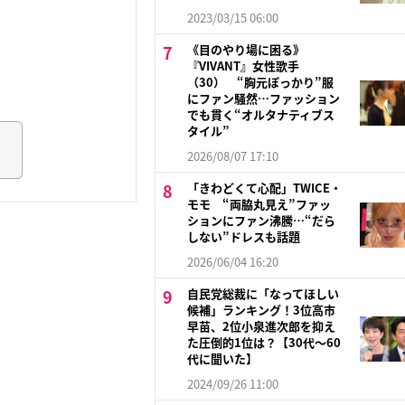
2023/03/15 06:00
《目のやり場に困る》
『VIVANT』女性歌手
（30） “胸元ぽっかり”服
にファン騒然…ファッション
でも貫く“オルタナティブス
タイル”
2026/08/07 17:10
「きわどくて心配」TWICE・
モモ “両脇丸見え”ファッ
ションにファン沸騰…“だら
しない”ドレスも話題
2026/06/04 16:20
自民党総裁に「なってほしい
候補」ランキング！3位高市
早苗、2位小泉進次郎を抑え
た圧倒的1位は？【30代〜60
代に聞いた】
2024/09/26 11:00