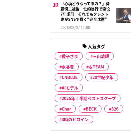
「心境どうなってるの？」斉
藤慎二被告 性的暴行で懲役
7年求刑…それでもタレント
妻がSNSで貫く“完全沈黙”
2026/08/07 11:00
人気タグ
愛子さま
三山凌輝
水谷豊
＆TEAM
CNBLUE
20世紀少年
AIモデル
2025年上半期ベストスクープ
Char
BECK
326
3時のヒロイン