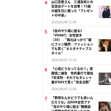
山口百恵さん 三浦友和との
百貨店デートを目撃！73歳
の誕生日に贈った「プレゼン
トの中身」
2025/02/08 11:00
《目のやり場に困る》
『VIVANT』女性歌手
（30） “胸元ぽっかり”服
にファン騒然…ファッション
でも貫く“オルタナティブス
タイル”
2026/08/07 17:10
「心境どうなってるの？」斉
藤慎二被告 性的暴行で懲役
7年求刑…それでもタレント
妻がSNSで貫く“完全沈黙”
2026/08/07 11:00
「野球なんかどうでも良いん
だろうな」元NHK女性アナ
“目のやり場に困る”観戦姿
に疑問の声があがったワケ