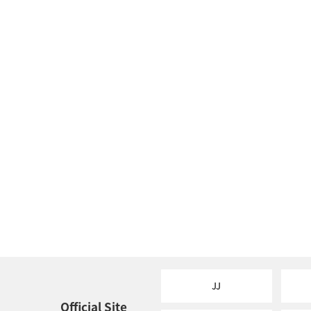
JJ
Official Site