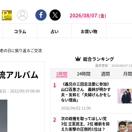
2026/08/07
(金)
コラム
占い
お買い物
敬老の日に振り返るご交流
総合ランキング
最終更新：2026/08/07 23
流アルバム
1時間
24時間
週間
月間
《義兄の三回忌法要に参加》
山口百恵さん 義姉が明かす
：2022/09/19 06:00
夫・友和と「夫婦げんかをし
ない理由」
2026/04/02 11:00
次の政権を取ってほしい党
3位 立憲民主、2位 維新を抑
えた衝撃の圧倒的1位は？