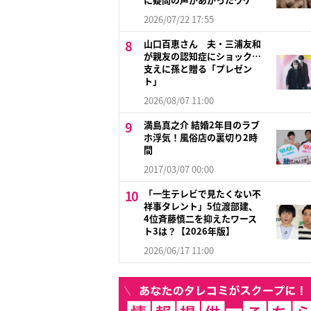
2026/07/22 17:55
山口百恵さん 夫・三浦友和
が親友の認知症にショック…
支えに孫と贈る「プレゼン
ト」
2026/08/07 11:00
満島真之介 結婚2年目のラブ
ホ浮気！風俗店の裏切り2時
間
2017/03/07 00:00
「一生テレビで見たくない不
祥事タレント」5位渡部建、
4位斉藤慎二を抑えたワース
ト3は？【2026年版】
2026/06/17 11:00