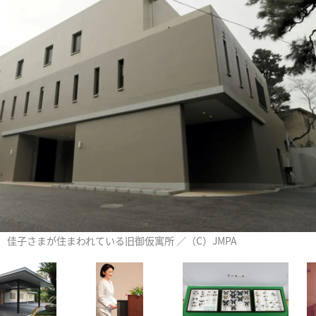
佳子さまが住まわれている旧御仮寓所 ／（C）JMPA