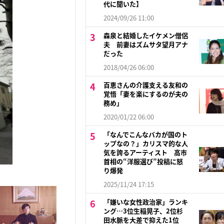
代に聞いた】
2024/09/26 11:00
森泉と結婚したイケメン僧侶
夫 前妻はズムサタ望月アナ
だった
2018/04/26 06:00
百恵さんの介護支える友和の
覚悟「妻を楽にするのが夫の
務め」
2020/01/22 06:00
「なんでこんなバカが国のト
ップなの？」カリスマ的な人
気を誇るアーティスト 高市
首相の“洋服選び”投稿に怒
り爆発
2025/11/24 17:15
「嫌いな女性政治家」ランキ
ング…3位生稲晃子、2位杉
田水脈を大差で抑えた1位