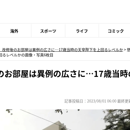
海外
スポーツ
ライフ
コミック
 改修後のお部屋は異例の広さに…17歳当時の天皇陛下を上回るレベルか
>
回るレベルかの画像・写真6枚目
のお部屋は異例の広さに…17歳当時
記事投稿日：2023/08/01 06:00 最終更新日