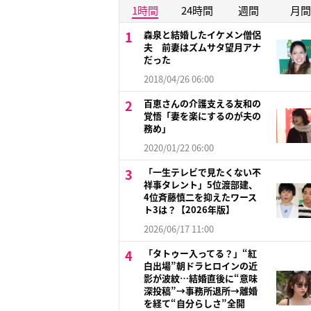
1時間
24時間
週間
月間
森泉と結婚したイケメン僧侶
夫 前妻はズムサタ望月アナ
だった
2018/04/26 06:00
百恵さんの介護支える友和の
覚悟「妻を楽にするのが夫の
務め」
2020/01/22 06:00
「一生テレビで見たくない不
祥事タレント」5位渡部建、
4位斉藤慎二を抑えたワース
ト3は？【2026年版】
2026/06/17 11:00
「タトゥー入ってる？」“紅
白出場”朝ドラヒロインの近
影が波紋…結婚直後に“意味
深投稿”→事務所退所→離婚
を経て“自分らしさ”全開