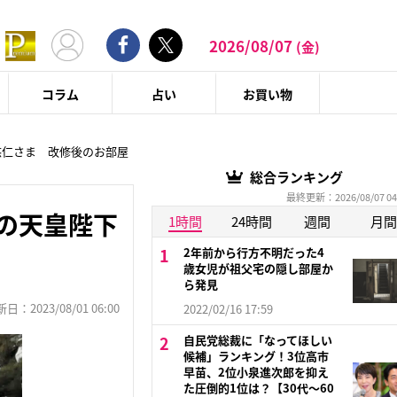
2026/08/07
(金)
コラム
占い
お買い物
悠仁さま 改修後のお部屋
総合ランキング
最終更新：2026/08/07 04
の天皇陛下
1時間
24時間
週間
月間
2年前から行方不明だった4
歳女児が祖父宅の隠し部屋か
ら発見
：2023/08/01 06:00
2022/02/16 17:59
自民党総裁に「なってほしい
候補」ランキング！3位高市
早苗、2位小泉進次郎を抑え
た圧倒的1位は？【30代〜60