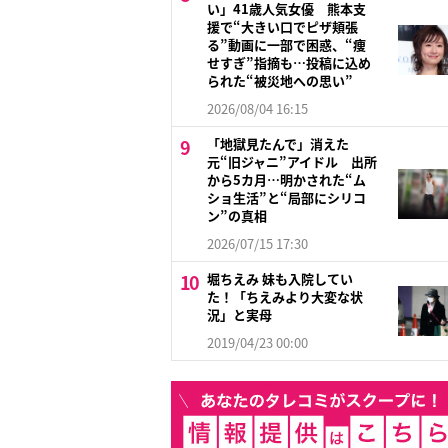
い」41歳人気女優 熊本支
援で“大きい口でピザ頬張
る”動画に一部で困惑、“痩
せすぎ”指摘も…投稿に込め
られた“被災地への思い”
2026/08/04 16:15
「地獄見たんで」消えた
元“旧ジャニ”アイドル 出所
から5カ月…明かされた“ム
ショ生活”と“局部にシリコ
ン”の真相
2026/07/15 17:30
堀ちえみ 妹も入院してい
た！「ちえみより大変な状
況」と実母
2019/04/23 00:00