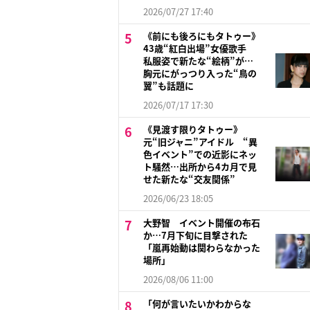
2026/07/27 17:40
《前にも後ろにもタトゥー》
43歳“紅白出場”女優歌手
私服姿で新たな“絵柄”が…
胸元にがっつり入った“鳥の
翼”も話題に
2026/07/17 17:30
《見渡す限りタトゥー》
元“旧ジャニ”アイドル “異
色イベント”での近影にネッ
ト騒然…出所から4カ月で見
せた新たな“交友関係”
2026/06/23 18:05
大野智 イベント開催の布石
か…7月下旬に目撃された
「嵐再始動は関わらなかった
場所」
2026/08/06 11:00
「何が言いたいかわからな