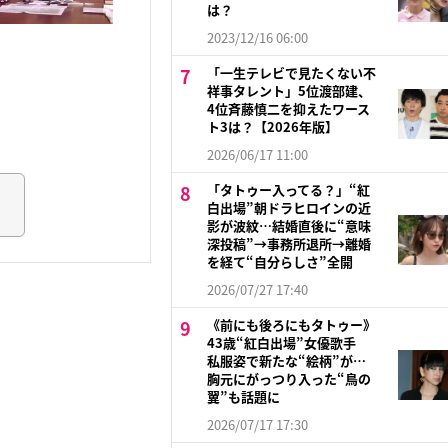
は？
2023/12/16 06:00
「一生テレビで見たくない不
祥事タレント」5位渡部建、
4位斉藤慎二を抑えたワース
ト3は？【2026年版】
2026/06/17 11:00
「タトゥー入ってる？」“紅
白出場”朝ドラヒロインの近
影が波紋…結婚直後に“意味
深投稿”→事務所退所→離婚
を経て“自分らしさ”全開
2026/07/27 17:40
《前にも後ろにもタトゥー》
43歳“紅白出場”女優歌手
私服姿で新たな“絵柄”が…
胸元にがっつり入った“鳥の
翼”も話題に
2026/07/17 17:30