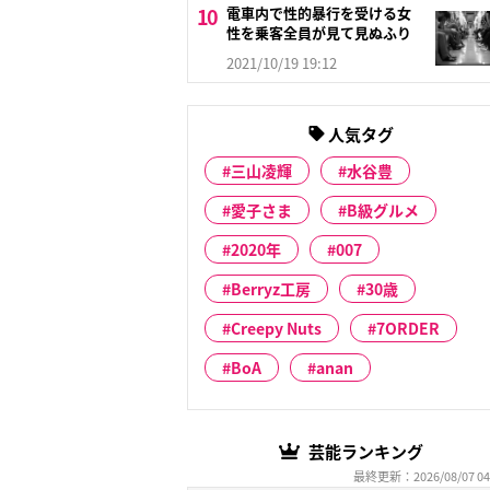
電車内で性的暴行を受ける女
性を乗客全員が見て見ぬふり
2021/10/19 19:12
人気タグ
三山凌輝
水谷豊
愛子さま
B級グルメ
2020年
007
Berryz工房
30歳
Creepy Nuts
7ORDER
BoA
anan
芸能ランキング
最終更新：2026/08/07 04