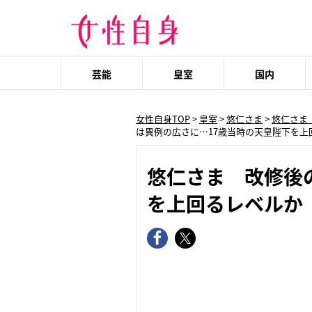
芸能
皇室
国内
女性自身TOP
>
皇室
>
悠仁さま
>
悠仁さま
は異例の広さに…17歳当時の天皇陛下を上
悠仁さま 改修後
を上回るレベルか