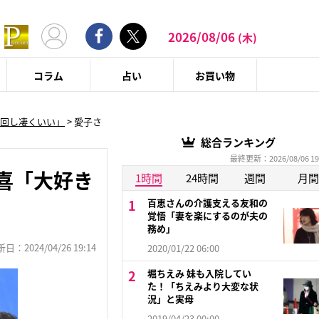
2026/08/06
(木)
コラム
占い
お買い物
い回し凄くいい」
>
愛子さ
総合ランキング
最終更新：2026/08/06 19
喜「大好き
1時間
24時間
週間
月間
百恵さんの介護支える友和の
覚悟「妻を楽にするのが夫の
務め」
：2024/04/26 19:14
2020/01/22 06:00
堀ちえみ 妹も入院してい
た！「ちえみより大変な状
況」と実母
2019/04/23 00:00