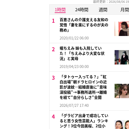
最終更新：2026/08/06 19
1時間
24時間
週間
月間
百恵さんの介護支える友和の
覚悟「妻を楽にするのが夫の
務め」
2020/01/22 06:00
堀ちえみ 妹も入院してい
た！「ちえみより大変な状
況」と実母
2019/04/23 00:00
「タトゥー入ってる？」“紅
白出場”朝ドラヒロインの近
影が波紋…結婚直後に“意味
深投稿”→事務所退所→離婚
を経て“自分らしさ”全開
2026/07/27 17:40
「グラビア出身で成功してい
ると思う女性芸能人」ランキ
ング！3位今田美桜、2位小