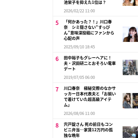
池栄子を抑えた1位は？
2026/02/22 11:00
「何かあった？！」川口春
奈 シミ隠さない“すっぴ
ん”意味深投稿にファンから
心配の声
2025/09/10 18:45
田中裕子もグレーヘアに！
夫・沢田研二とおそろい電車
デート
2019/07/05 06:00
川口春奈 極秘交際のなかサ
ッカー日本代表夫と「お揃い
で着けていた超高級アイテ
ム」
2026/08/06 11:00
宍戸錠さん 死の前日もコン
ビニ弁当…家賃12万円の孤
独な晩年