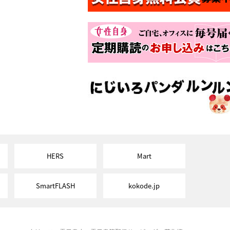
HERS
Mart
SmartFLASH
kokode.jp