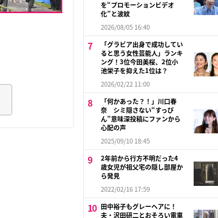
を“プロモーションビデオ
化”と波紋
2026/08/05 16:40
「グラビア出身で成功してい
ると思う女性芸能人」ランキ
ング！3位今田美桜、2位小
池栄子を抑えた1位は？
2026/02/22 11:00
「何かあった？！」川口春
奈 シミ隠さない“すっぴ
ん”意味深投稿にファンから
心配の声
2025/09/10 18:45
2年前から行方不明だった4
歳女児が祖父宅の隠し部屋か
ら発見
2022/02/16 17:59
田中裕子もグレーヘアに！
夫・沢田研二とおそろい電車