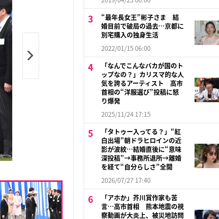
“最年長女王”彬子さま 結
婚目前で破局の過去…京都に
別宅購入の独身生活
2022/01/15 06:00
「なんでこんなバカが国のト
ップなの？」カリスマ的な人
気を誇るアーティスト 高市
首相の“洋服選び”投稿に怒
り爆発
2025/11/24 17:15
「タトゥー入ってる？」“紅
白出場”朝ドラヒロインの近
影が波紋…結婚直後に“意味
深投稿”→事務所退所→離婚
を経て“自分らしさ”全開
2026/07/27 17:40
「アホか」芥川賞作家も苦
言…高市首相 熊本地震の視
察動画が大炎上、被災地訪問