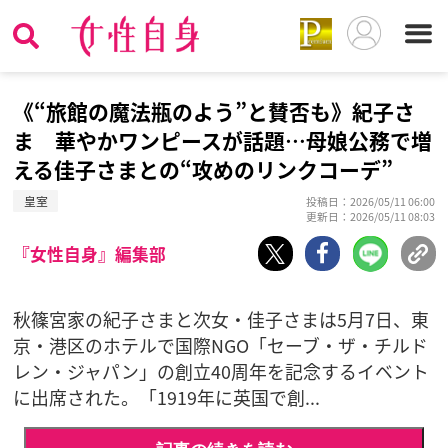
《“旅館の魔法瓶のよう”と賛否も》紀子さ
ま 華やかワンピースが話題…母娘公務で増
える佳子さまとの“攻めのリンクコーデ”
皇室
投稿日：2026/05/11 06:00
更新日：2026/05/11 08:03
『女性自身』編集部
秋篠宮家の紀子さまと次女・佳子さまは5月7日、東
京・港区のホテルで国際NGO「セーブ・ザ・チルド
レン・ジャパン」の創立40周年を記念するイベント
に出席された。「1919年に英国で創...