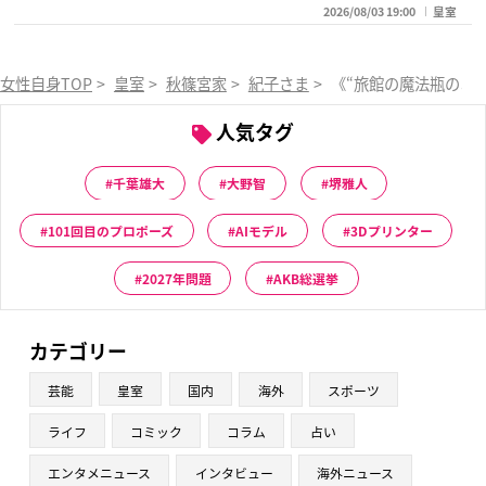
2026/08/03 19:00
皇室
女性自身TOP
>
皇室
>
秋篠宮家
>
紀子さま
>
《“旅館の魔法瓶のよ
人気タグ
千葉雄大
大野智
堺雅人
101回目のプロポーズ
AIモデル
3Dプリンター
2027年問題
AKB総選挙
カテゴリー
芸能
皇室
国内
海外
スポーツ
ライフ
コミック
コラム
占い
エンタメニュース
インタビュー
海外ニュース