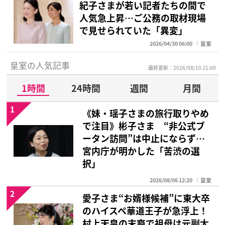
紀子さまが若い記者たちの間で
人気急上昇…ご公務の取材現場
で見せられていた「異変」
2026/04/30 06:00
皇室
皇室の人気記事
最終更新：2026/08/10 21:00
1時間
24時間
週間
月間
1
《妹・瑶子さまの旅行取りやめ
で注目》彬子さま “非公式ブ
ータン訪問”は中止にならず…
宮内庁が明かした「苦渋の選
択」
2026/08/06 12:20
皇室
2
愛子さま“お婿様候補”に東大卒
のハイスペ華道王子が急浮上！
村上天皇の末裔で祖母は元副大