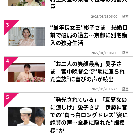
臣
2023/03/15 06:00
皇室
3
“最年長女王”彬子さま 結婚目
前で破局の過去…京都に別宅購
入の独身生活
2022/01/15 06:00
皇室
4
「お二人の笑顔最高」愛子さ
ま 宮中晩餐会で“隣に座られ
た皇族”に喜びの声が続出
2025/03/26 16:23
皇室
5
「発光されている」「真夏なの
に涼しげ」愛子さま 伊勢神宮
での“真っ白ロングドレス”姿に
絶賛の声…全身に隠れた“蝶模
様”が