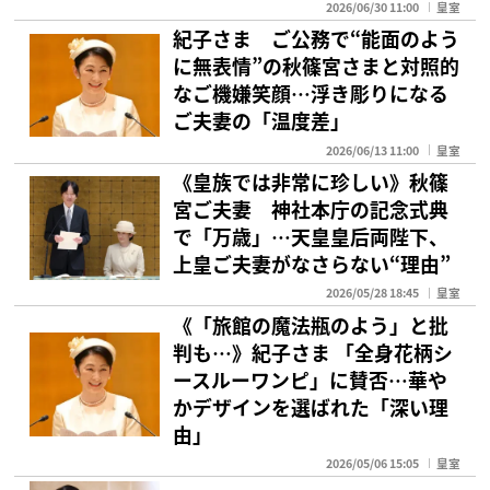
2026/06/30 11:00
皇室
紀子さま ご公務で“能面のよう
に無表情”の秋篠宮さまと対照的
なご機嫌笑顔…浮き彫りになる
ご夫妻の「温度差」
2026/06/13 11:00
皇室
《皇族では非常に珍しい》秋篠
宮ご夫妻 神社本庁の記念式典
で「万歳」…天皇皇后両陛下、
上皇ご夫妻がなさらない“理由”
2026/05/28 18:45
皇室
《「旅館の魔法瓶のよう」と批
判も…》紀子さま 「全身花柄シ
ースルーワンピ」に賛否…華や
かデザインを選ばれた「深い理
由」
2026/05/06 15:05
皇室