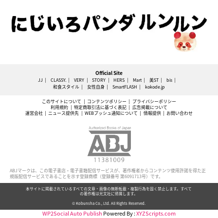
Official Site
JJ
CLASSY.
VERY
STORY
HERS
Mart
美ST
bis
和食スタイル
女性自身
SmartFLASH
kokode.jp
このサイトについて
コンテンツポリシー
プライバシーポリシー
利用規約
特定商取引法に基づく表記
広告掲載について
運営会社
ニュース提供先
WEBプッシュ通知について
情報提供
お問い合わせ
ABJマークは、この電子書店・電子書籍配信サービスが、著作権者からコンテンツ使用許諾を得た正
規版配信サービスであることを示す登録商標（登録番号 第6091713号）です。
本サイトに掲載されているすべての文章・画像の無断転載・複製行為を固く禁止します。すべて
の著作権は光文社に帰属します。
© Kobunsha Co., Ltd. All Rights Reserved.
WP2Social Auto Publish
Powered By :
XYZScripts.com