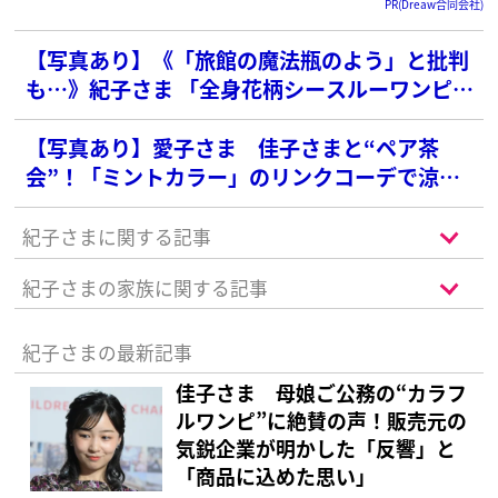
PR(Dreaw合同会社)
【写真あり】《「旅館の魔法瓶のよう」と批判
も…》紀子さま 「全身花柄シースルーワンピ」
に賛否…華やかデザインを選ばれた「深い理
由」
【写真あり】愛子さま 佳子さまと“ペア茶
会”！「ミントカラー」のリンクコーデで涼や
かに
紀子さまに関する記事
紀子さまの家族に関する記事
紀子さまの最新記事
佳子さま 母娘ご公務の“カラフ
ルワンピ”に絶賛の声！販売元の
気鋭企業が明かした「反響」と
「商品に込めた思い」