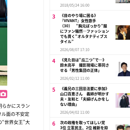
2018/05/24 16:00
《目のやり場に困る》
『VIVANT』女性歌手
（30） “胸元ぽっかり”服
にファン騒然…ファッション
でも貫く“オルタナティブス
タイル”
2026/08/07 17:10
《見た目は“瓜二つ”で…》
鈴木亮平 撮影現場に帯同さ
せる「男性集団の正体」
2026/02/12 11:00
《義兄の三回忌法要に参加》
山口百恵さん 義姉が明かす
夫・友和と「夫婦げんかをし
ない理由」
明らかにスラン
2026/04/02 11:00
タル面の不安定
“世界女王”大
次の政権を取ってほしい党
3位 立憲民主、2位 維新を抑