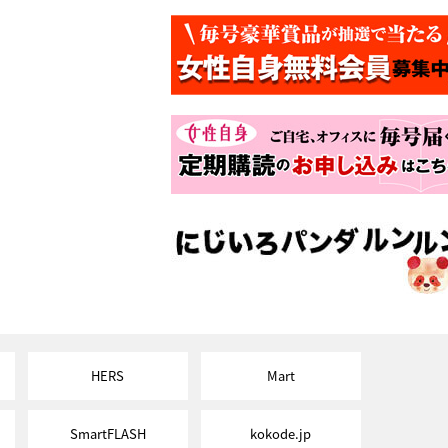
HERS
Mart
SmartFLASH
kokode.jp