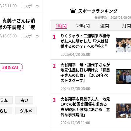
/26 11:00
スポーツ
スポーツランキング
最終更新：2026/08/08 09
、真美子さんは消
1時間
24時間
週間
月間
婦の不調癒す「疲
りくりゅう・三浦璃来の祖母
/16 06:00
スポーツ
が友人に明かした「2人は結
婚するのか？」への“答え”
2026/04/28 06:00
大谷翔平 母・加代子さんが
B＆ZAI
地元住民に打ち明けた「真美
子さんの印象」【2024年ベ
ストスクープ】
2024/12/06 06:00
大谷翔平＆真美子夫人 地元
ラム
占い
LAでの披露宴開催を求める
声が続出！候補にあがる「意
らし
グルメ
外な挙式場所」
2024/12/05 11:00