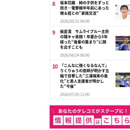
坂本花織 姉の子供をずっと
抱き…電撃婚半年前にあった
甥＆姪との“家族交流”
2026/05/21 06:00
板倉滉 サムライブルー主将
の陽キャ素顔！卒業から5年
経った“後輩の集まり”に顔
を出すことも
2026/06/24 06:00
「こんなに強くなるなんて」
りくりゅうの恩師が明かす五
輪で目撃した“三浦璃来の進
化”と恩人支援者が明かし
た“今後”
2026/07/26 11:00