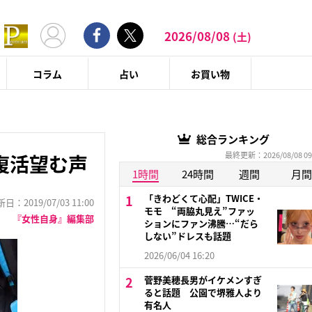
2026/08/08
(土)
コラム
占い
お買い物
総合ランキング
最終更新：2026/08/08 09
復活望む声
1時間
24時間
週間
月間
「きわどくて心配」TWICE・
：2019/07/03 11:00
モモ “両脇丸見え”ファッ
『女性自身』編集部
ションにファン沸騰…“だら
しない”ドレスも話題
2026/06/04 16:20
菅野美穂長男がイケメンすぎ
ると話題 公園で堺雅人より
有名人