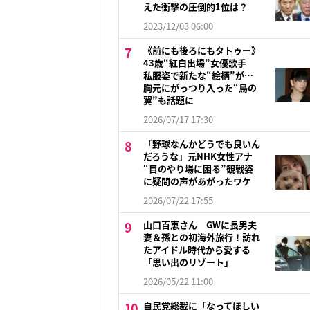
えた衝撃の圧倒的1位は？
2023/12/03 06:00
《前にも後ろにもタトゥー》
43歳“紅白出場”女優歌手
私服姿で新たな“絵柄”が…
胸元にがっつり入った“鳥の
翼”も話題に
2026/07/17 17:30
「野球なんかどうでも良いん
だろうな」元NHK女性アナ
“目のやり場に困る”観戦姿
に疑問の声があがったワケ
2026/07/22 17:55
山口百恵さん GWに長男夫
妻＆孫との初海外旅行！訪れ
たアイドル時代から愛する
「思い出のリゾート」
2026/05/22 11:00
自民党総裁に「なってほしい