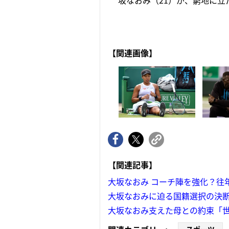
坂なおみ（21）が、窮地に立
【関連画像】
【関連記事】
大坂なおみ コーチ陣を強化？往
大坂なおみに迫る国籍選択の決断
大坂なおみ支えた母との約束「