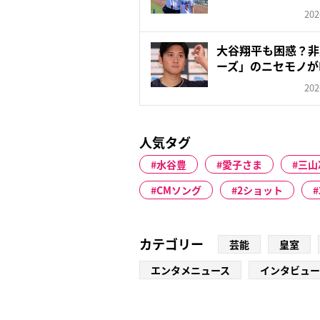
の...
202
大谷翔平も困惑？非
ーズ」のニセモノが
で...
202
人気タグ
水谷豊
愛子さま
三山
CMソング
2ショット
カテゴリー
芸能
皇室
エンタメニュース
インタビュー