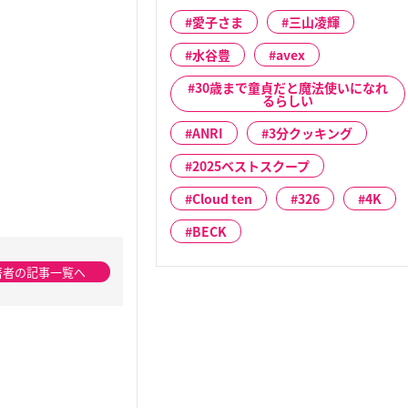
愛子さま
三山凌輝
水谷豊
avex
30歳まで童貞だと魔法使いになれ
るらしい
ANRI
3分クッキング
2025ベストスクープ
Cloud ten
326
4K
BECK
著者の記事一覧へ