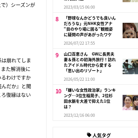
上で）シーズンが
2023/03/15 06:00
「野球なんかどうでも良いん
だろうな」元NHK女性アナ
“目のやり場に困る”観戦姿
に疑問の声があがったワケ
2026/07/22 17:55
山口百恵さん GWに長男夫
係は崩れてしま
妻＆孫との初海外旅行！訪れ
たアイドル時代から愛する
。また解消後に
「思い出のリゾート」
いるわけですか
2026/05/22 11:00
読んだか』と聞
「嫌いな女性政治家」ランキ
ころ復縁はない
ング…3位生稲晃子、2位杉
田水脈を大差で抑えた1位
は？
2023/12/16 06:00
人気タグ