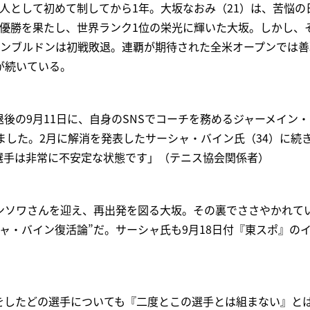
人として初めて制してから1年。大坂なおみ（21）は、苦悩の
で優勝を果たし、世界ランク1位の栄光に輝いた大坂。しかし、
ィンブルドンは初戦敗退。連覇が期待された全米オープンでは善
が続いている。
後の9月11日に、自身のSNSでコーチを務めるジャーメイン
ました。2月に解消を発表したサーシャ・バイン氏（34）に続
坂選手は非常に不安定な状態です」（テニス協会関係者）
ンソワさんを迎え、再出発を図る大坂。その裏でささやかれて
ャ・バイン復活論”だ。サーシャ氏も9月18日付『東スポ』の
をしたどの選手についても『二度とこの選手とは組まない』と