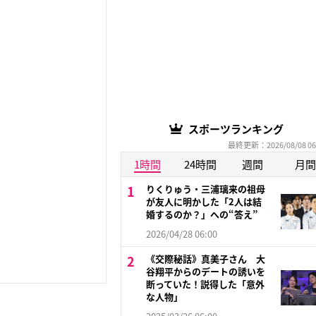
スポーツランキング
最終更新：2026/08/08 06
1時間
24時間
週間
月間
りくりゅう・三浦璃来の祖母
が友人に明かした「2人は結
婚するのか？」への“答え”
2026/04/28 06:00
《交際秘話》真美子さん 大
谷翔平からのデートの誘いを
断っていた！説得した「意外
な人物」