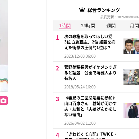
総合ランキング
最終更新：2026/08/08 06
1時間
24時間
週間
月間
次の政権を取ってほしい党
3位 立憲民主、2位 維新を抑
えた衝撃の圧倒的1位は？
2023/12/03 06:00
菅野美穂長男がイケメンすぎ
ると話題 公園で堺雅人より
有名人
2018/05/24 16:00
《義兄の三回忌法要に参加》
山口百恵さん 義姉が明かす
夫・友和と「夫婦げんかをし
ない理由」
2026/04/02 11:00
「きわどくて心配」TWICE・