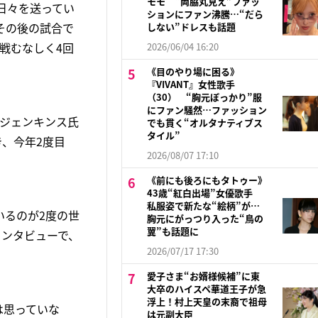
モモ “両脇丸見え”ファッ
日々を送ってい
ションにファン沸騰…“だら
その後の試合で
しない”ドレスも話題
戦むなしく4回
2026/06/04 16:20
《目のやり場に困る》
『VIVANT』女性歌手
（30） “胸元ぽっかり”服
にファン騒然…ファッション
・ジェンキンス氏
でも貫く“オルタナティブス
タイル”
き、今年2度目
2026/08/07 17:10
《前にも後ろにもタトゥー》
43歳“紅白出場”女優歌手
私服姿で新たな“絵柄”が…
いるのが2度の世
胸元にがっつり入った“鳥の
翼”も話題に
インタビューで、
2026/07/17 17:30
愛子さま“お婿様候補”に東
大卒のハイスペ華道王子が急
浮上！村上天皇の末裔で祖母
は思っていな
は元副大臣