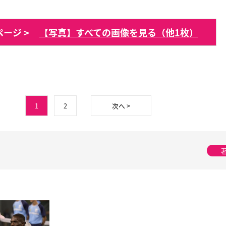
ージ >
【写真】すべての画像を見る（他1枚）
1
2
次へ >