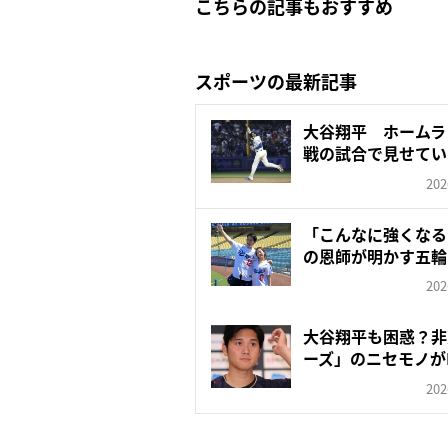
こちらの記事もおすすめ
スポーツの最新記事
大谷翔平 ホームラ
戦の試合で見せてい
化”
202
「こんなに強くなる
の恩師が明かす五輪
の...
202
大谷翔平も困惑？非
ーズ」のニセモノが
で...
202