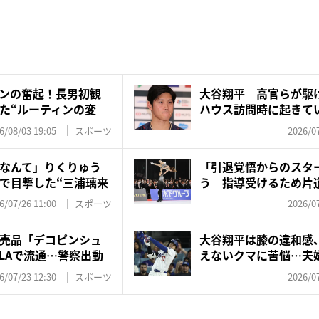
ンの奮起！長男初観
大谷翔平 高官らが駆
た“ルーティンの変
ハウス訪問時に起きてい
6/08/03 19:05
スポーツ
2026/07
なんて」りくりゅう
「引退覚悟からのスタ
で目撃した“三浦璃来
う 指導受けるため片
復、...
6/07/26 11:00
スポーツ
2026/07
売品「デコピンシュ
大谷翔平は膝の違和感
LAで流通…警察出動
えないクマに苦悩…夫
労回...
6/07/23 12:30
スポーツ
2026/07