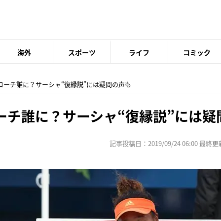
海外
スポーツ
ライフ
コミック
コーチ誰に？サーシャ“復縁説”には疑問の声も
ーチ誰に？サーシャ“復縁説”には疑
記事投稿日：2019/09/24 06:00 最終更新日