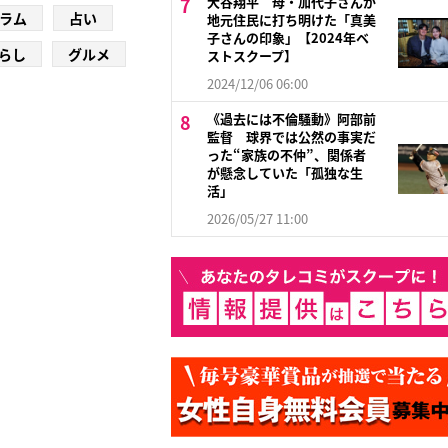
大谷翔平 母・加代子さんが
ラム
占い
地元住民に打ち明けた「真美
子さんの印象」【2024年ベ
らし
グルメ
ストスクープ】
2024/12/06 06:00
《過去には不倫騒動》阿部前
監督 球界では公然の事実だ
った“家族の不仲”、関係者
が懸念していた「孤独な生
活」
2026/05/27 11:00