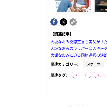
【関連記事】
大坂なおみ交際宣言も実父が「
大坂なおみのラッパー恋人 全米
大坂なおみに迫る国籍選択の決断
関連カテゴリー:
スポーツ
関連タグ:
コーチ
テニ