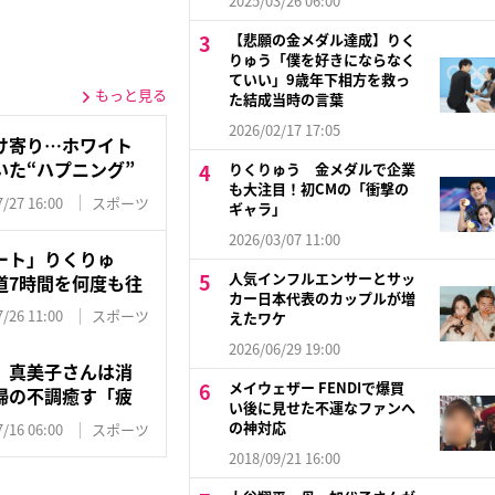
2025/03/26 06:00
【悲願の金メダル達成】りく
りゅう「僕を好きにならなく
ていい」9歳年下相方を救っ
もっと見る
た結成当時の言葉
2026/02/17 17:05
け寄り…ホワイト
た“ハプニング”
りくりゅう 金メダルで企業
も大注目！初CMの「衝撃の
/27 16:00
スポーツ
ギャラ」
2026/03/07 11:00
ート」りくりゅ
人気インフルエンサーとサッ
道7時間を何度も往
カー日本代表のカップルが増
/26 11:00
スポーツ
えたワケ
2026/06/29 19:00
、真美子さんは消
メイウェザー FENDIで爆買
婦の不調癒す「疲
い後に見せた不運なファンへ
の神対応
/16 06:00
スポーツ
2018/09/21 16:00