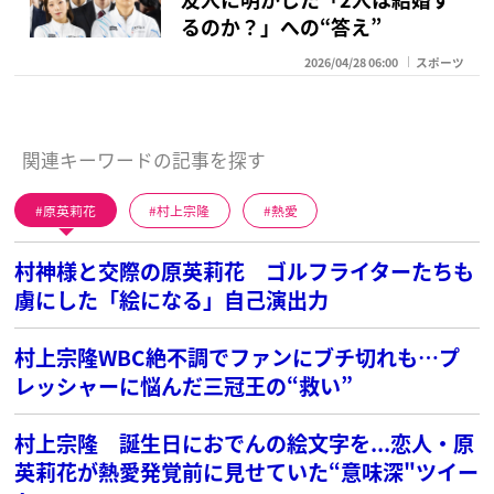
るのか？」への“答え”
2026/04/28 06:00
スポーツ
関連キーワードの記事を探す
原英莉花
村上宗隆
熱愛
村神様と交際の原英莉花 ゴルフライターたちも
虜にした「絵になる」自己演出力
村上宗隆WBC絶不調でファンにブチ切れも…プ
レッシャーに悩んだ三冠王の“救い”
村上宗隆 誕生日におでんの絵文字を...恋人・原
英莉花が熱愛発覚前に見せていた“意味深"ツイー