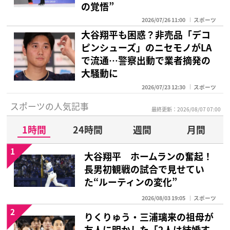
の覚悟”
2026/07/26 11:00
スポーツ
大谷翔平も困惑？非売品「デコ
ピンシューズ」のニセモノがLA
で流通…警察出動で業者摘発の
大騒動に
2026/07/23 12:30
スポーツ
スポーツの人気記事
最終更新：2026/08/07 07:00
1時間
24時間
週間
月間
1
大谷翔平 ホームランの奮起！
長男初観戦の試合で見せてい
た“ルーティンの変化”
2026/08/03 19:05
スポーツ
2
りくりゅう・三浦璃来の祖母が
友人に明かした「2人は結婚す