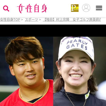
女性自身TOP
>
スポーツ
>
【独自】村上宗隆 女子ゴルフ原英莉花と