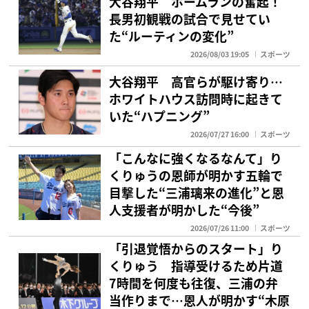
大谷翔平 ホームランの奮起！
長男初観戦の試合で見せてい
た“ルーティンの変化”
2026/08/03 19:05
スポーツ
大谷翔平 高官らが駆け寄り…
ホワイトハウス訪問時に起きて
いた“ハプニング”
2026/07/27 16:00
スポーツ
「こんなに強くなるなんて」り
くりゅうの恩師が明かす五輪で
目撃した“三浦璃来の進化”と恩
人支援者が明かした“今後”
2026/07/26 11:00
スポーツ
「引退覚悟からのスタート」り
くりゅう 指導受けるため片道
7時間を何度も往復、三浦の弁
当作りまで…恩人が明かす“木原