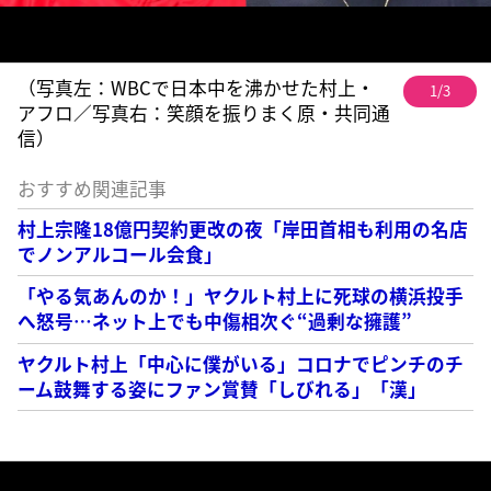
（写真左：WBCで日本中を沸かせた村上・
1/3
アフロ／写真右：笑顔を振りまく原・共同通
信）
おすすめ関連記事
村上宗隆18億円契約更改の夜「岸田首相も利用の名店
でノンアルコール会食」
「やる気あんのか！」ヤクルト村上に死球の横浜投手
へ怒号…ネット上でも中傷相次ぐ“過剰な擁護”
ヤクルト村上「中心に僕がいる」コロナでピンチのチ
ーム鼓舞する姿にファン賞賛「しびれる」「漢」