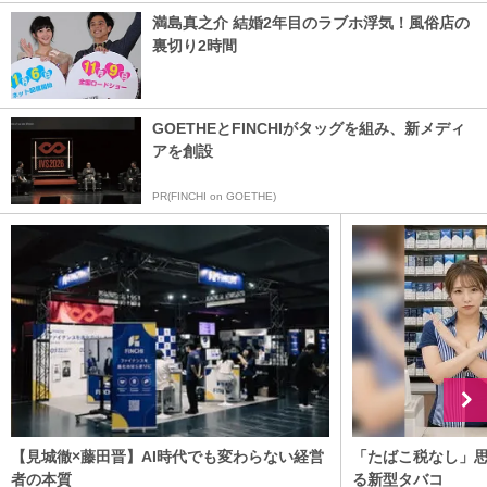
満島真之介 結婚2年目のラブホ浮気！風俗店の
裏切り2時間
GOETHEとFINCHIがタッグを組み、新メディ
アを創設
PR(FINCHI on GOETHE)
【見城徹×藤田晋】AI時代でも変わらない経営
「たばこ税なし」
者の本質
る新型タバコ