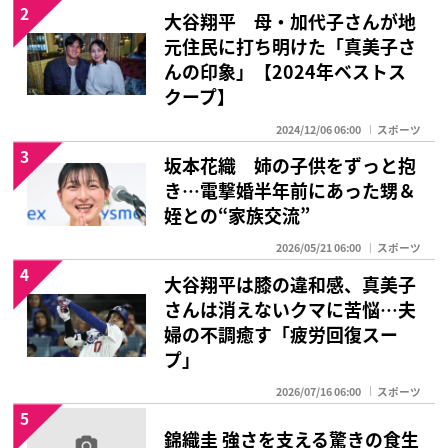
2
大谷翔平 母・加代子さんが地
元住民に打ち明けた「真美子さ
んの印象」【2024年ベストス
クープ】
2024/12/06 06:00
スポーツ
3
坂本花織 姉の子供をずっと抱
き…電撃婚半年前にあった甥＆
姪との“家族交流”
2026/05/21 06:00
スポーツ
4
大谷翔平は膝の違和感、真美子
さんは消えないクマに苦悩…夫
婦の不調癒す「疲労回復スー
プ」
2026/07/16 06:00
スポーツ
5
錦織圭 強さを支える驚きの食生