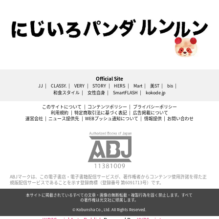
Official Site
JJ
CLASSY.
VERY
STORY
HERS
Mart
美ST
bis
和食スタイル
女性自身
SmartFLASH
kokode.jp
このサイトについて
コンテンツポリシー
プライバシーポリシー
利用規約
特定商取引法に基づく表記
広告掲載について
運営会社
ニュース提供先
WEBプッシュ通知について
情報提供
お問い合わせ
ABJマークは、この電子書店・電子書籍配信サービスが、著作権者からコンテンツ使用許諾を得た正
規版配信サービスであることを示す登録商標（登録番号 第6091713号）です。
本サイトに掲載されているすべての文章・画像の無断転載・複製行為を固く禁止します。すべて
の著作権は光文社に帰属します。
© Kobunsha Co., Ltd. All Rights Reserved.