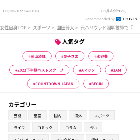
PR(FINCHI on GOETHE)
PR(株式会社HAL)
Recommended by
女性自身TOP
>
スポーツ
>
園田芳大
>
元ハリウッド照明技師で『ス
人気タグ
三山凌輝
愛子さま
水谷豊
2022下半期ベストスクープ
Aマッソ
2AM
COUNTDOWN JAPAN
BEGIN
カテゴリー
芸能
皇室
国内
海外
スポーツ
ライフ
コミック
コラム
占い
エンタメニュース
インタビュー
海外ニュース