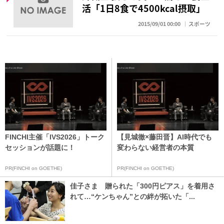
活「1日8食で4500kcal摂取」
2015/09/01 00:00
スポーツ
FINCHI主催「IVS2026」トーク
【見城徹×藤田晋】AI時代でも
セッションが話題に！
変わらない経営者の本質
PR(FINCHI on GOETHE)
PR(FINCHI on GOETHE)
佳子さま 贈られた「300円ピアス」を着用さ
れて…“ケンちゃん”との絆が拓いた「...