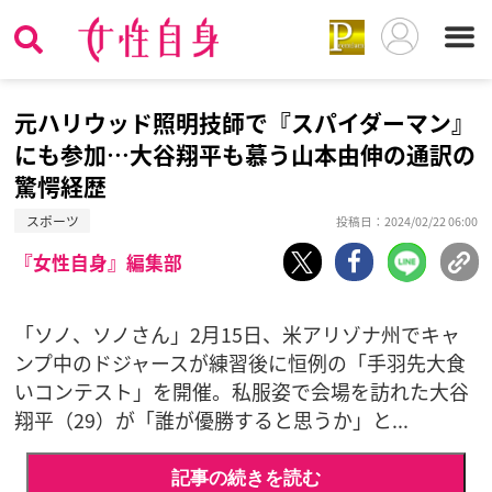
元ハリウッド照明技師で『スパイダーマン』
にも参加…大谷翔平も慕う山本由伸の通訳の
驚愕経歴
スポーツ
投稿日：2024/02/22 06:00
『女性自身』編集部
「ソノ、ソノさん」2月15日、米アリゾナ州でキャ
ンプ中のドジャースが練習後に恒例の「手羽先大食
いコンテスト」を開催。私服姿で会場を訪れた大谷
翔平（29）が「誰が優勝すると思うか」と...
記事の続きを読む