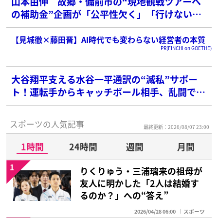
山本由伸 故郷・備前市の“現地観戦ツアーへ
の補助金”企画が「公平性欠く」「行けない子
もいる」と波紋
【見城徹×藤田晋】AI時代でも変わらない経営者の本質
PR(FINCHI on GOETHE)
大谷翔平支える水谷一平通訳の“滅私”サポー
ト！運転手からキャッチボール相手、乱闘で
は“ボディガード”に
スポーツの人気記事
最終更新：2026/08/07 23:00
1時間
24時間
週間
月間
1
りくりゅう・三浦璃来の祖母が
友人に明かした「2人は結婚す
るのか？」への“答え”
2026/04/28 06:00
スポーツ